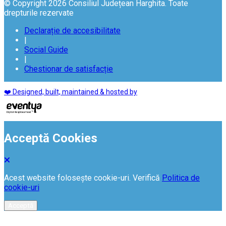
© Copyright 2026 Consiliul Județean Harghita. Toate
drepturile rezervate
Declarație de accesibilitate
|
Social Guide
|
Chestionar de satisfacție
❤️ Designed, built, maintained & hosted by
Acceptă Cookies
Acest website folosește cookie-uri. Verifică
Politica de
cookie-uri
Acceptă