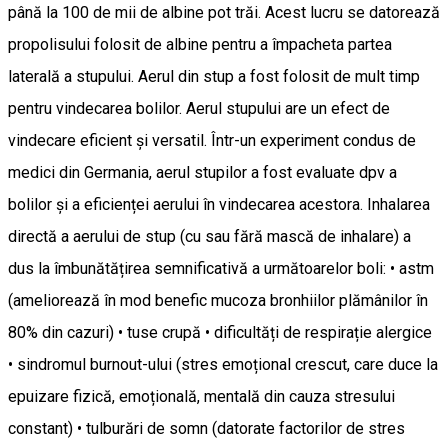
până la 100 de mii de albine pot trăi. Acest lucru se datorează
propolisului folosit de albine pentru a împacheta partea
laterală a stupului. Aerul din stup a fost folosit de mult timp
pentru vindecarea bolilor. Aerul stupului are un efect de
vindecare eficient și versatil. Într-un experiment condus de
medici din Germania, aerul stupilor a fost evaluate dpv a
bolilor și a eficienței aerului în vindecarea acestora. Inhalarea
directă a aerului de stup (cu sau fără mască de inhalare) a
dus la îmbunătățirea semnificativă a următoarelor boli: • astm
(ameliorează în mod benefic mucoza bronhiilor plămânilor în
80% din cazuri) • tuse crupă • dificultăți de respirație alergice
• sindromul burnout-ului (stres emoțional crescut, care duce la
epuizare fizică, emoțională, mentală din cauza stresului
constant) • tulburări de somn (datorate factorilor de stres