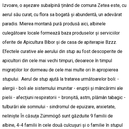
Izvoare, o așezare subalpină ținând de comuna Zetea este, cu
aerul său curat, cu flora sa bogată și abundentă, un adevărat
paradis. Mierea montană pură produsă aici, albinele
culegătoare locale formează baza produselor și serviciilor
oferite de Apicultura Bíbor și de casa de apiterapie Bzzz.
Efectele curative ale aerului din stup au fost descoperite de
apicultori din cele mai vechi timpuri, deoarece în timpul
migrațiilor lor dormeau de cele mai multe ori în apropierea
stupului. Aerul de stup ajută la tratarea următoarelor boli: -
alergii - boli ale sistemului imunitar - erupții și mâncărimi ale
pielii - afecțiuni respiratorii – bronșită, astm, plămân tabagic -
tulburări ale somnului - sindromul de epuizare, anxietate,
neliniște În căsuța Zümmögő sunt găzduite 9 familii de
albine, 4-4 familii în cele două culcușuri și o familie în stupul