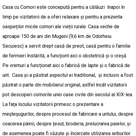
Casa cu Comori este concepută pentru a călăuzi înapoi în
timp pe vizitatorii de a oferi relaxare și pentru a prezenta
oaspeților micile comori ale vieții rurale. Casa veche de
aproape 150 de ani din Mugeni (9,6 km de Odorheiu
Secuiesc) a servit drept casă de preot, casă pentru o familie
de fermieri înstărită, a funcționt aici o obstetrică și o creșă.
Pe vremuri a funcționat aici o fabrică de lapte și o fabrică de
unt. Casa și-a păstrat aspectul ei traditional, și inclusiv a fost
păstrat o parte din mobilierul original, astfel încât vizitatorii
pot descoperi comorile unei case civile din secolul al XIX-lea.
La fața locului vizitatorii primesc o prezentare a
meșteșugurilor, despre procesul de fabricare a untului, despre
coacerea pâinii, despre țesut, broderia, prelucrarea paielor, și
de asemenea poate fi văzute și încercate utilizarea ierburilor