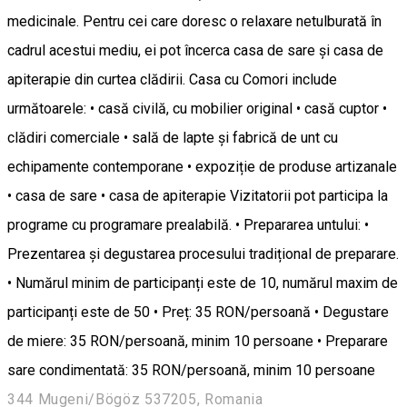
medicinale. Pentru cei care doresc o relaxare netulburată în
cadrul acestui mediu, ei pot încerca casa de sare și casa de
apiterapie din curtea clădirii. Casa cu Comori include
următoarele: • casă civilă, cu mobilier original • casă cuptor •
clădiri comerciale • sală de lapte și fabrică de unt cu
echipamente contemporane • expoziție de produse artizanale
• casa de sare • casa de apiterapie Vizitatorii pot participa la
programe cu programare prealabilă. • Prepararea untului: •
Prezentarea și degustarea procesului tradițional de preparare.
• Numărul minim de participanți este de 10, numărul maxim de
participanți este de 50 • Preț: 35 RON/persoană • Degustare
de miere: 35 RON/persoană, minim 10 persoane • Preparare
sare condimentată: 35 RON/persoană, minim 10 persoane
344 Mugeni/Bögöz 537205, Romania