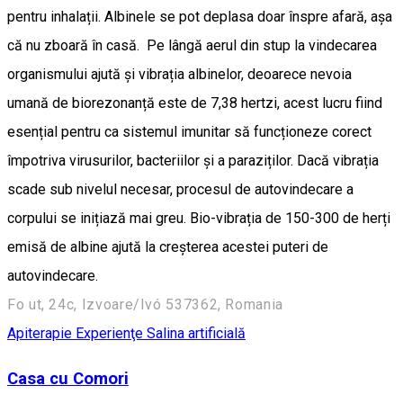
pentru inhalații. Albinele se pot deplasa doar înspre afară, așa
că nu zboară în casă. Pe lângă aerul din stup la vindecarea
organismului ajută și vibrația albinelor, deoarece nevoia
umană de biorezonanță este de 7,38 hertzi, acest lucru fiind
esențial pentru ca sistemul imunitar să funcționeze corect
împotriva virusurilor, bacteriilor și a paraziților. Dacă vibrația
scade sub nivelul necesar, procesul de autovindecare a
corpului se inițiază mai greu. Bio-vibrația de 150-300 de herți
emisă de albine ajută la creșterea acestei puteri de
autovindecare.
Fo ut, 24c, Izvoare/Ivó 537362, Romania
Apiterapie
Experienţe
Salina artificială
Casa cu Comori