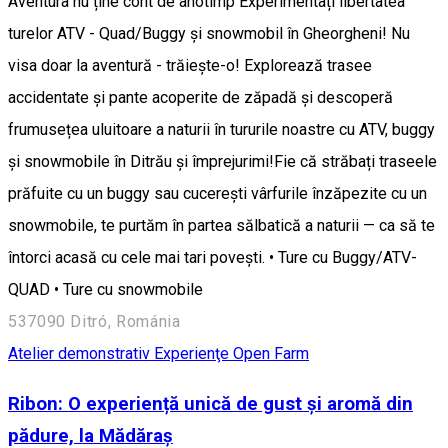
Aventura nu ține cont de anotimp Experimentați libertatea
turelor ATV - Quad/Buggy și snowmobil în Gheorgheni! Nu
visa doar la aventură - trăiește-o! Explorează trasee
accidentate și pante acoperite de zăpadă și descoperă
frumusețea uluitoare a naturii în tururile noastre cu ATV, buggy
și snowmobile în Ditrău și împrejurimi!Fie că străbați traseele
prăfuite cu un buggy sau cucerești vârfurile înzăpezite cu un
snowmobile, te purtăm în partea sălbatică a naturii — ca să te
întorci acasă cu cele mai tari povești. • Ture cu Buggy/ATV-
QUAD • Ture cu snowmobile
537090 Ditró, Románia
Atelier demonstrativ
Experienţe
Open Farm
Ribon: O experiență unică de gust și aromă din
pădure, la Mădăraș