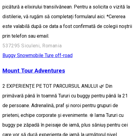
picătură a elixirului transilvănean. Pentru a solicita o vizită la
distilerie, vă rugăm să completați formularul aici. *Cererea
este valabilă după ce data a fost confirmată de colegii noștrii
prin telefon sau email.
537295 Siculeni, Romania
Buggy
Snowmobile
Ture off-road
Mount Tour Adventures
2 EXPERIENȚE PE TOT PARCURSUL ANULUI 🌿 Din
primăvară până în toamnă Tururi cu buggy pentru până la 21
de persoane. Adrenalină, praf și noroi pentru grupuri de
prieteni, echipe corporate și evenimente. ❄️ Iarna Tururi cu
buggy pe zăpadă în peisaje de iarnă, plus săniuș pentru cei
care vor să ducă experiența de iarnă la următorul nivel.