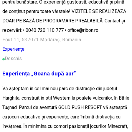
pentru bunăstare. O experiență gustoasă, educativă și plină
de conținut pentru toate vârstele! VIZITELE SE REALIZEAZĂ
DOAR PE BAZĂ DE PROGRAMARE PREALABILĂ. Contact și
rezervări: • 0040 720 110 777 • office@ribon.ro
Főút 11, 537071 Mădăraș, Romania
Experienţe
Deschis
Experiența „Goana după aur”
Vă așteptăm în cel mai nou parc de distracție din județul
Harghita, construit în stil Western la poalele vulcanilor, în Băile
Tușnad. Parcul de aventură GOLD RUSH RESORT vă așteaptă
cu jocuri educative și experiențe, care îmbină distracția cu
învățarea. În minimina cu comori pasionații jocurilor Minecraft,