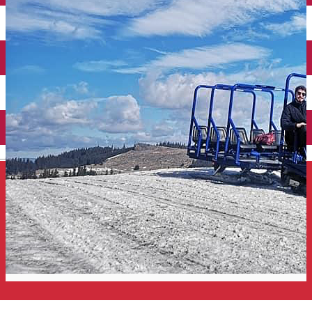
Închirieri auto
Închirieri de biciclete
English