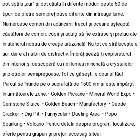
pot spăla „aur” și pot căuta în diferite moduri peste 60 de
tipuri de pietre semiprețioase diferite din întreaga lume.
Numeroase comori din adâncimi, trecut și oceane așteaptă
căutătorii de comori, copii și adulți să fie extrase și prelucrate
în atelierul nostru de creație artizanală. Nu tot ce strălucește e
aur, dar e al naibii de distractiv. Îmbrățișează-ți exploratorul
din interior și descoperă cu noi lumea minunată a crystalelor
și pietrelor semiprețioase. Tot ce găsești, e doar al tău!
Parcul se întinde pe o suprafață de 1500 nm și este împărțit
în următoarele zone: • Golden Pickaxe • Mineral World Expo •
Gemstone Sluice • Golden Beach • Manufactory • Geode
Cracker • Dig Pit • Funnycular • Dueling Area • Popo
Spanking • Volcano Pentru detalii despre program, localizare,
oferte pentru grupuri și prețuri accesați siteul: