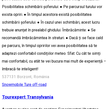
Posibilitatea schimbării șoferului: ● Pe parcursul turului vor
exista opriri. ● În timpul acestora există posibilitatea
schimbării șoferului. ● În cazul unei schimbări, acest lucru
trebuie anunțat în prealabil ghidului. Îmbrăcăminte: ● Se
recomandă îmbrăcămintea în straturi. ● Dacă ți se face cald
pe parcurs, în timpul opririlor vei avea posibilitatea să te
adaptezi confortabil condițiilor meteo. Sfat: Cu cât te simți
mai confortabil, cu atât te vei bucura mai mult de experiență –
îmbracă-te inteligent!
537131 Borzont, Románia
Snowmobile
Ture off-road
Tourexpert Transylvania