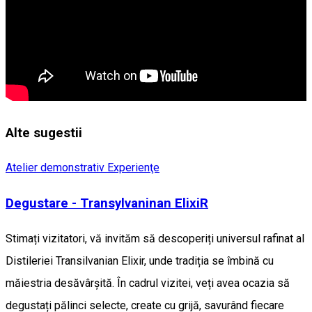
Alte sugestii
Atelier demonstrativ
Experienţe
Degustare - Transylvaninan ElixiR
Stimați vizitatori, vă invităm să descoperiți universul rafinat al
Distileriei Transilvanian Elixir, unde tradiția se îmbină cu
măiestria desăvârșită. În cadrul vizitei, veți avea ocazia să
degustați pălinci selecte, create cu grijă, savurând fiecare