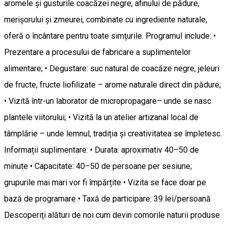
aromele și gusturile coacăzei negre, afinului de pădure,
merişorului și zmeurei, combinate cu ingrediente naturale,
oferă o încântare pentru toate simțurile. Programul include: •
Prezentare a procesului de fabricare a suplimentelor
alimentare; • Degustare: suc natural de coacăze negre, jeleuri
de fructe, fructe liofilizate – arome naturale direct din pădure;
• Vizită într-un laborator de micropropagare– unde se nasc
plantele viitorului; • Vizită la un atelier artizanal local de
tâmplărie – unde lemnul, tradiția și creativitatea se împletesc.
Informații suplimentare: • Durata: aproximativ 40–50 de
minute • Capacitate: 40–50 de persoane per sesiune;
grupurile mai mari vor fi împărțite • Vizita se face doar pe
bază de programare • Taxă de participare: 39 lei/persoană
Descoperiți alături de noi cum devin comorile naturii produse