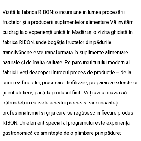
Vizită la fabrica RIBON: o incursiune în lumea procesării
fructelor și a producerii suplimentelor alimentare Vă invităm
cu drag la o experiență unică în Mădăraș: o vizită ghidată în
fabrica RIBON, unde bogăția fructelor din pădurile
transilvănene este transformată în suplimente alimentare
naturale și de înaltă calitate. Pe parcursul turului modern al
fabricii, veți descoperi întregul proces de producție – de la
primirea fructelor, procesare, liofilizare, prepararea extractelor
și îmbuteliere, până la produsul finit. Veți avea ocazia să
pătrundeți în culisele acestui proces și să cunoașteți
profesionalismul și grija care se regăsesc în fiecare produs
RIBON. Un element special al programului este experiența
gastronomică ce amintește de o plimbare prin pădure: