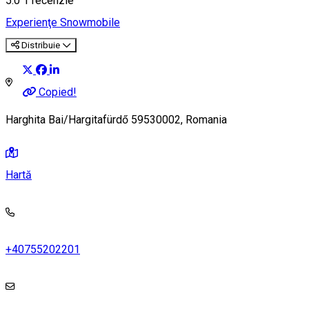
5.0
1 recenzie
Experienţe
Snowmobile
Distribuie
Copied!
Harghita Bai/Hargitafürdő 59530002, Romania
Hartă
+40755202201