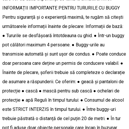
INFORMAȚII IMPORTANTE PENTRU TURURILE CU BUGGY
Pentru siguranță și o experiență maximă, te rugăm să citești
următoarele informații înainte de plecare: Informații de bază:
● Tururile se desfășoară întotdeauna cu ghid. ● Într-un buggy
pot călători maximum 4 persoane. ● Buggy-urile au
transmisie automată și sunt ușor de condus. ● Poate conduce
doar persoana care deține un permis de conducere valabil. ●
Înainte de plecare, șoferii trebuie să completeze o declarație
de asumare a răspunderii. Ce oferim: ● geacă și pantaloni de
protecție ● cască ● mască pentru sub cască ● ochelari de
protecție ● apă Reguli în timpul turului: ● Consumul de alcool
este STRICT INTERZIS în timpul turului. ● Între buggy-uri
trebuie păstrată o distanță de cel puțin 20 de metri. ● În tur
pot fi aduse doar obiecte personale care încap în buzunar.