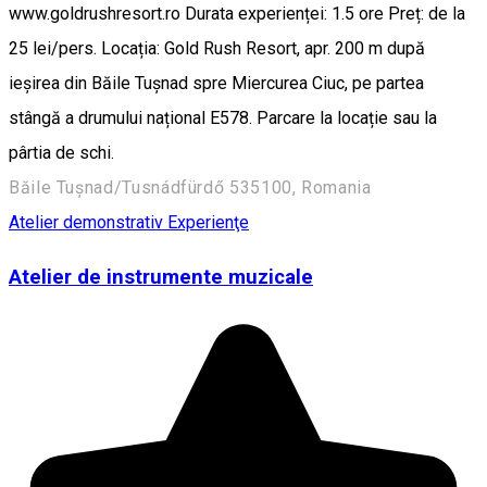
www.goldrushresort.ro Durata experienței: 1.5 ore Preț: de la
25 lei/pers. Locația: Gold Rush Resort, apr. 200 m după
ieșirea din Băile Tușnad spre Miercurea Ciuc, pe partea
stângă a drumului național E578. Parcare la locație sau la
pârtia de schi.
Băile Tușnad/Tusnádfürdő 535100, Romania
Atelier demonstrativ
Experienţe
Atelier de instrumente muzicale