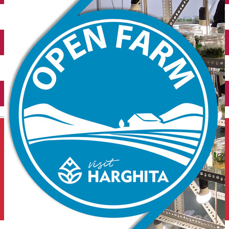
Închirieri auto
Închirieri de biciclete
English