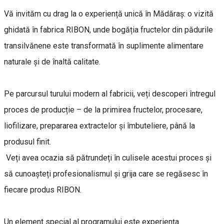
Vă invităm cu drag la o experiență unică în Mădăraș: o vizită
ghidată în fabrica RIBON, unde bogăția fructelor din pădurile
transilvănene este transformată în suplimente alimentare
naturale și de înaltă calitate.
Pe parcursul turului modern al fabricii, veți descoperi întregul
proces de producție – de la primirea fructelor, procesare,
liofilizare, prepararea extractelor și îmbuteliere, până la
produsul finit.
Veți avea ocazia să pătrundeți în culisele acestui proces și
să cunoașteți profesionalismul și grija care se regăsesc în
fiecare produs RIBON.
Un element special al programului este experiența