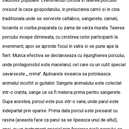
traditiilor populare. Evenimentul consta in taierea porcului
crescut la casa gospodarului, in prelucrarea carnii si in cina
traditionala unde se serveste caltabos, sangerete, carnati,
tocanita si ciorba preparata cu zama de varza murata. Taierea
porcului incepe dimineata, cu cinstirea celor participanti la
eveniment, apoi se aprinde focul in vatra si se pune apa la
fiert. Munca efectiva se declanseaza cu injunghierea porcului,
unde protagonistul este macelarul, cel care cu un cutit special
savarseste „ crima". Ajutoarele incearca sa potoleasca
animalul incoltit si guitator. Sangele animalului este colectat
intr-o cratita, sange ce va fi materia prima pentru sangerete.
Dupa acestea, porcul este pus intr-o vana, unde parul este
indepartat prin oparire. Prima data porcul este presarat cu
rasina (aceasta face ca parul sa se lipeasca unul de altul),