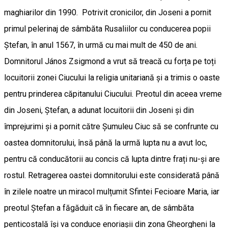
maghiarilor din 1990. Potrivit cronicilor, din Joseni a pornit
primul pelerinaj de sâmbăta Rusaliilor cu conducerea popii
Ștefan, în anul 1567, în urmă cu mai mult de 450 de ani.
Domnitorul János Zsigmond a vrut să treacă cu forța pe toți
locuitorii zonei Ciucului la religia unitariană și a trimis o oaste
pentru prinderea căpitanului Ciucului. Preotul din aceea vreme
din Joseni, Ștefan, a adunat locuitorii din Joseni și din
împrejurimi și a pornit către Șumuleu Ciuc să se confrunte cu
oastea domnitorului, însă până la urmă lupta nu a avut loc,
pentru că conducătorii au concis că lupta dintre frați nu-și are
rostul. Retragerea oastei domnitorului este considerată până
în zilele noatre un miracol mulțumit Sfintei Fecioare Maria, iar
preotul Ștefan a făgăduit că în fiecare an, de sâmbăta
penticostală își va conduce enoriașii din zona Gheorgheni la