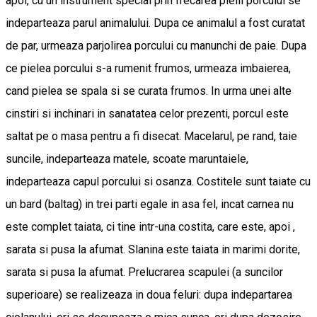
apoi, cu un instrument special prin frecarea pielii porcului se
indeparteaza parul animalului. Dupa ce animalul a fost curatat
de par, urmeaza parjolirea porcului cu manunchi de paie. Dupa
ce pielea porcului s-a rumenit frumos, urmeaza imbaierea,
cand pielea se spala si se curata frumos. In urma unei alte
cinstiri si inchinari in sanatatea celor prezenti, porcul este
saltat pe o masa pentru a fi disecat. Macelarul, pe rand, taie
suncile, indeparteaza matele, scoate maruntaiele,
indeparteaza capul porcului si osanza. Costitele sunt taiate cu
un bard (baltag) in trei parti egale in asa fel, incat carnea nu
este complet taiata, ci tine intr-una costita, care este, apoi ,
sarata si pusa la afumat. Slanina este taiata in marimi dorite,
sarata si pusa la afumat. Prelucrarea scapulei (a suncilor
superioare) se realizeaza in doua feluri: dupa indepartarea