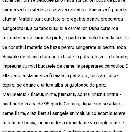
ciolanului, ori se decupeaza o mica sunca, ori dupa dezosire
carnea va folosita la prepararea carnatilor. Sunca va fi pusa la
afumat. Matele sunt curatate si pregatite pentru prepararea
sangeretelui, a caltabosului si a carnatilor. Dupa curatirea
ferfenitelor de carne de piele, o parte din piele trece la fiert si
va constitui materia de baza pentru sangerete si pentru toba.
Bucatile de slanina fara soric taiate in patratele vor fi folosite,
impreuna cu mici bucatele de carne, la prepararea carnatilor. O
alta parte a slaninei va fi taiata in patratele, din care, dupa
topire, se obtine o untura alba si gustoasa de porc.
Maruntaiele - ficatul, inima, plamanii, splina, rinichii, limba -
sunt fierte in apa de 95 grade Celsius, dupa care se adauga
carne fiarta, orez fiert si sangele animalului colectat la taiere
si totul se toaca, iar cu materia obtinuta se va umple matele