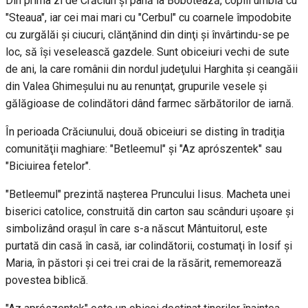
Din prima zi de Crăciun şi până la Bobotează, copiii umblă cu
"Steaua", iar cei mai mari cu "Cerbul" cu coarnele împodobite
cu zurgălăi şi ciucuri, clănţănind din dinţi şi învârtindu-se pe
loc, să îşi veselească gazdele. Sunt obiceiuri vechi de sute
de ani, la care românii din nordul judeţului Harghita şi ceangăii
din Valea Ghimeşului nu au renunţat, grupurile vesele şi
gălăgioase de colindători dând farmec sărbătorilor de iarnă.
În perioada Crăciunului, două obiceiuri se disting în tradiţia
comunităţii maghiare: "Betleemul" şi "Az aprószentek" sau
"Biciuirea fetelor".
"Betleemul" prezintă naşterea Pruncului Iisus. Macheta unei
biserici catolice, construită din carton sau scânduri uşoare şi
simbolizând oraşul în care s-a născut Mântuitorul, este
purtată din casă în casă, iar colindătorii, costumaţi în Iosif şi
Maria, în păstori şi cei trei crai de la răsărit, rememorează
povestea biblică.