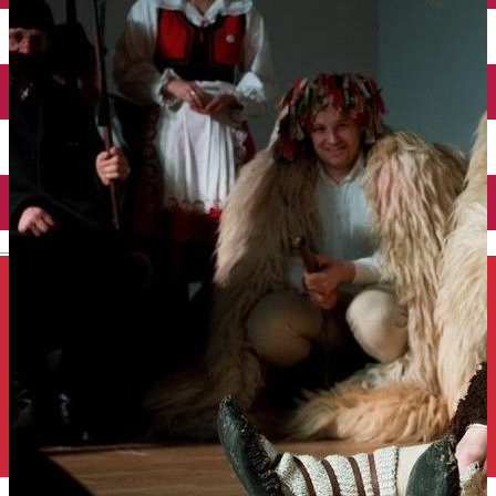
Închirieri auto
Închirieri de biciclete
English