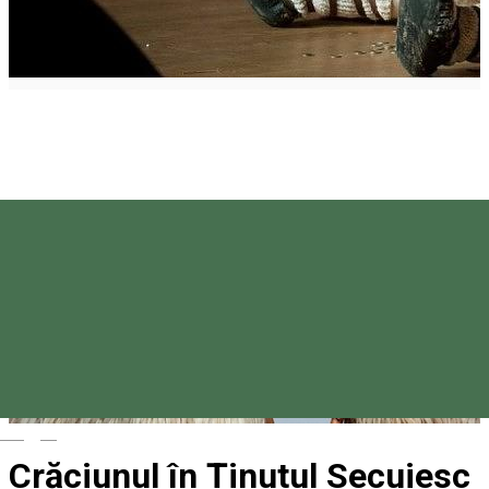
Magyar
Crăciunul în Ținutul Secuiesc