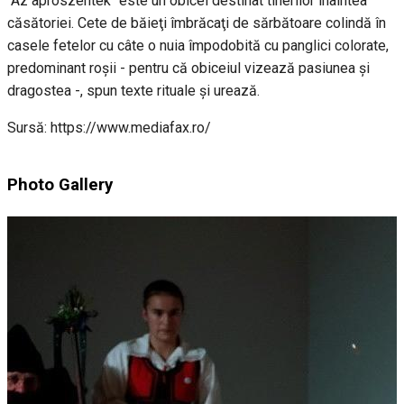
"Az aprószentek" este un obicei destinat tinerilor înaintea
căsătoriei. Cete de băieţi îmbrăcaţi de sărbătoare colindă în
casele fetelor cu câte o nuia împodobită cu panglici colorate,
predominant roşii - pentru că obiceiul vizează pasiunea şi
dragostea -, spun texte rituale şi urează.
Sursă: https://www.mediafax.ro/
Photo Gallery