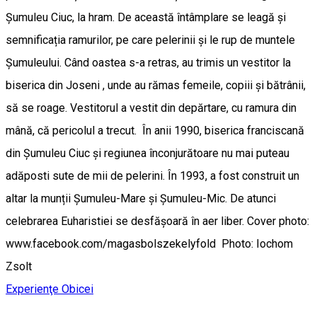
Șumuleu Ciuc, la hram. De această întâmplare se leagă și
semnificația ramurilor, pe care pelerinii și le rup de muntele
Șumuleului. Când oastea s-a retras, au trimis un vestitor la
biserica din Joseni , unde au rămas femeile, copiii și bătrânii,
să se roage. Vestitorul a vestit din depărtare, cu ramura din
mână, că pericolul a trecut. În anii 1990, biserica franciscană
din Șumuleu Ciuc și regiunea înconjurătoare nu mai puteau
adăposti sute de mii de pelerini. În 1993, a fost construit un
altar la munții Șumuleu-Mare și Șumuleu-Mic. De atunci
celebrarea Euharistiei se desfășoară în aer liber. Cover photo:
www.facebook.com/magasbolszekelyfold Photo: Iochom
Zsolt
Experienţe
Obicei