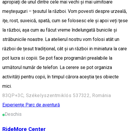
apropiaţi de unul dintre cele mai vechi şi mai uimitoare
meşteşuguri – țesutul la război. Vom povesti despre urzeală,
iţe, rost, suveică, spată, cum se folosesc ele și apoi veți ţese
la război, aşa cum au făcut vreme îndelungată bunicile şi
străbunicile noastre. La atelierul nostru vom folosi atât un
război de țesut tradițional, cât și un război in miniatura la care
pot lucra si copiii. Se pot face programări prealabile la
următorul număr de telefon. La cerere se pot organiza
activități pentru copii, în timpul cărora aceștia țes obiecte
mici.
83QP+3C, Székelyszentmiklós 537322, Románia
Experienţe
Parc de aventură
Deschis
RideMore Center