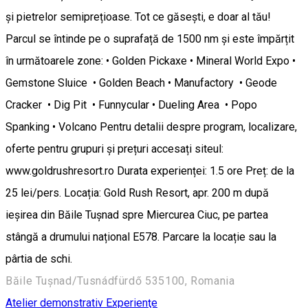
și pietrelor semiprețioase. Tot ce găsești, e doar al tău!
Parcul se întinde pe o suprafață de 1500 nm și este împărțit
în următoarele zone: • Golden Pickaxe • Mineral World Expo •
Gemstone Sluice • Golden Beach • Manufactory • Geode
Cracker • Dig Pit • Funnycular • Dueling Area • Popo
Spanking • Volcano Pentru detalii despre program, localizare,
oferte pentru grupuri și prețuri accesați siteul:
www.goldrushresort.ro Durata experienței: 1.5 ore Preț: de la
25 lei/pers. Locația: Gold Rush Resort, apr. 200 m după
ieșirea din Băile Tușnad spre Miercurea Ciuc, pe partea
stângă a drumului național E578. Parcare la locație sau la
pârtia de schi.
Băile Tușnad/Tusnádfürdő 535100, Romania
Atelier demonstrativ
Experienţe