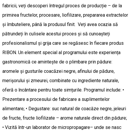
fabricii, veți descoperi întregul proces de producție – de la
primirea fructelor, procesare, liofilizare, prepararea extractelor
și îmbuteliere, până la produsul finit. Veți avea ocazia să
pătrundeți în culisele acestui proces și să cunoașteți
profesionalismul și grija care se regăsesc în fiecare produs
RIBON. Un element special al programului este experiența
gastronomică ce amintește de o plimbare prin pădure:
aromele și gusturile coacăzei negre, afinului de pădure,
merişorului și zmeurei, combinate cu ingrediente naturale,
oferă o încântare pentru toate simțurile. Programul include: •
Prezentare a procesului de fabricare a suplimentelor
alimentare; • Degustare: suc natural de coacăze negre, jeleuri
de fructe, fructe liofilizate – arome naturale direct din pădure;
• Vizită într-un laborator de micropropagare– unde se nasc