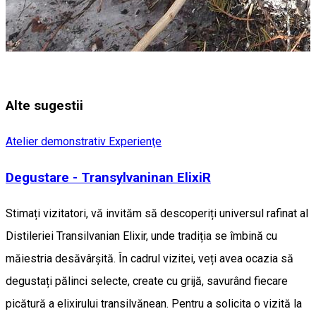
Alte sugestii
Atelier demonstrativ
Experienţe
Degustare - Transylvaninan ElixiR
Stimați vizitatori, vă invităm să descoperiți universul rafinat al
Distileriei Transilvanian Elixir, unde tradiția se îmbină cu
măiestria desăvârșită. În cadrul vizitei, veți avea ocazia să
degustați pălinci selecte, create cu grijă, savurând fiecare
picătură a elixirului transilvănean. Pentru a solicita o vizită la