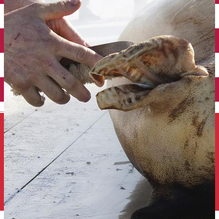
Închirieri auto
Închirieri de biciclete
English