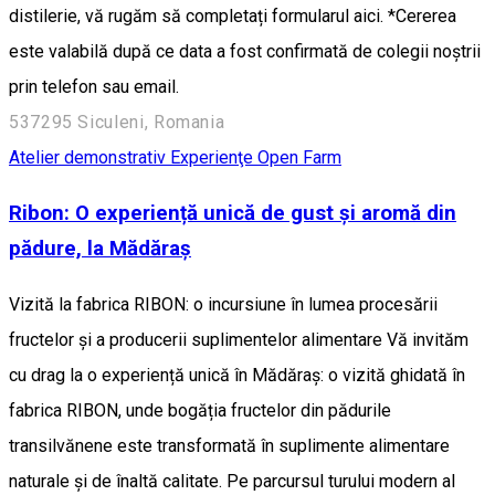
distilerie, vă rugăm să completați formularul aici. *Cererea
este valabilă după ce data a fost confirmată de colegii noștrii
prin telefon sau email.
537295 Siculeni, Romania
Atelier demonstrativ
Experienţe
Open Farm
Ribon: O experiență unică de gust și aromă din
pădure, la Mădăraș
Vizită la fabrica RIBON: o incursiune în lumea procesării
fructelor și a producerii suplimentelor alimentare Vă invităm
cu drag la o experiență unică în Mădăraș: o vizită ghidată în
fabrica RIBON, unde bogăția fructelor din pădurile
transilvănene este transformată în suplimente alimentare
naturale și de înaltă calitate. Pe parcursul turului modern al