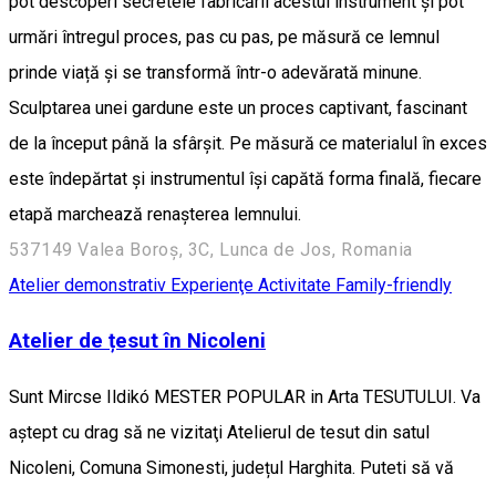
pot descoperi secretele fabricării acestui instrument și pot
urmări întregul proces, pas cu pas, pe măsură ce lemnul
prinde viață și se transformă într-o adevărată minune.
Sculptarea unei gardune este un proces captivant, fascinant
de la început până la sfârșit. Pe măsură ce materialul în exces
este îndepărtat și instrumentul își capătă forma finală, fiecare
etapă marchează renașterea lemnului.
537149 Valea Boroș, 3C, Lunca de Jos, Romania
Atelier demonstrativ
Experienţe
Activitate Family-friendly
Atelier de țesut în Nicoleni
Sunt Mircse Ildikó MESTER POPULAR in Arta TESUTULUI. Va
aştept cu drag să ne vizitaţi Atelierul de tesut din satul
Nicoleni, Comuna Simonesti, județul Harghita. Puteti să vă