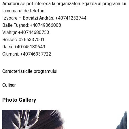
Amatorii se pot interesa la organizatorul-gazda al programului
la numarul de telefon:
Izvoare – Botházi András: +40741232744
Băile Tușnad: +40749066008
Vlăhița: +40744680753
Borsec: 0266337001
Racu: +40745180649
Ciumani: +40746337722
Caracteristicile programului
Culinar
Photo Gallery