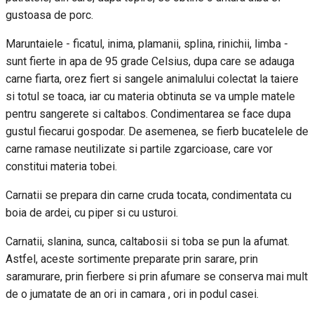
gustoasa de porc.
Maruntaiele - ficatul, inima, plamanii, splina, rinichii, limba -
sunt fierte in apa de 95 grade Celsius, dupa care se adauga
carne fiarta, orez fiert si sangele animalului colectat la taiere
si totul se toaca, iar cu materia obtinuta se va umple matele
pentru sangerete si caltabos. Condimentarea se face dupa
gustul fiecarui gospodar. De asemenea, se fierb bucatelele de
carne ramase neutilizate si partile zgarcioase, care vor
constitui materia tobei.
Carnatii se prepara din carne cruda tocata, condimentata cu
boia de ardei, cu piper si cu usturoi.
Carnatii, slanina, sunca, caltabosii si toba se pun la afumat.
Astfel, aceste sortimente preparate prin sarare, prin
saramurare, prin fierbere si prin afumare se conserva mai mult
de o jumatate de an ori in camara , ori in podul casei.