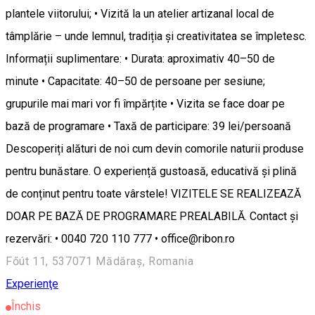
plantele viitorului; • Vizită la un atelier artizanal local de
tâmplărie – unde lemnul, tradiția și creativitatea se împletesc.
Informații suplimentare: • Durata: aproximativ 40–50 de
minute • Capacitate: 40–50 de persoane per sesiune;
grupurile mai mari vor fi împărțite • Vizita se face doar pe
bază de programare • Taxă de participare: 39 lei/persoană
Descoperiți alături de noi cum devin comorile naturii produse
pentru bunăstare. O experiență gustoasă, educativă și plină
de conținut pentru toate vârstele! VIZITELE SE REALIZEAZĂ
DOAR PE BAZĂ DE PROGRAMARE PREALABILĂ. Contact și
rezervări: • 0040 720 110 777 • office@ribon.ro
Főút 11, 537071 Mădăraș, Romania
Experienţe
Închis