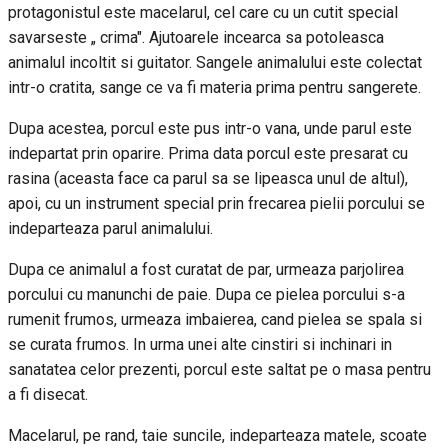
protagonistul este macelarul, cel care cu un cutit special
savarseste „ crima". Ajutoarele incearca sa potoleasca
animalul incoltit si guitator. Sangele animalului este colectat
intr-o cratita, sange ce va fi materia prima pentru sangerete.
Dupa acestea, porcul este pus intr-o vana, unde parul este
indepartat prin oparire. Prima data porcul este presarat cu
rasina (aceasta face ca parul sa se lipeasca unul de altul),
apoi, cu un instrument special prin frecarea pielii porcului se
indeparteaza parul animalului.
Dupa ce animalul a fost curatat de par, urmeaza parjolirea
porcului cu manunchi de paie. Dupa ce pielea porcului s-a
rumenit frumos, urmeaza imbaierea, cand pielea se spala si
se curata frumos. In urma unei alte cinstiri si inchinari in
sanatatea celor prezenti, porcul este saltat pe o masa pentru
a fi disecat.
Macelarul, pe rand, taie suncile, indeparteaza matele, scoate