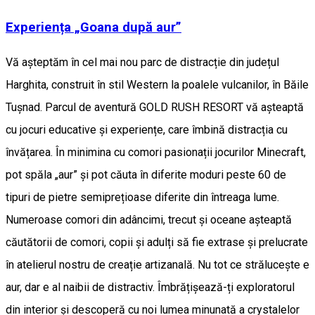
Experiența „Goana după aur”
Vă așteptăm în cel mai nou parc de distracție din județul
Harghita, construit în stil Western la poalele vulcanilor, în Băile
Tușnad. Parcul de aventură GOLD RUSH RESORT vă așteaptă
cu jocuri educative și experiențe, care îmbină distracția cu
învățarea. În minimina cu comori pasionații jocurilor Minecraft,
pot spăla „aur” și pot căuta în diferite moduri peste 60 de
tipuri de pietre semiprețioase diferite din întreaga lume.
Numeroase comori din adâncimi, trecut și oceane așteaptă
căutătorii de comori, copii și adulți să fie extrase și prelucrate
în atelierul nostru de creație artizanală. Nu tot ce strălucește e
aur, dar e al naibii de distractiv. Îmbrățișează-ți exploratorul
din interior și descoperă cu noi lumea minunată a crystalelor