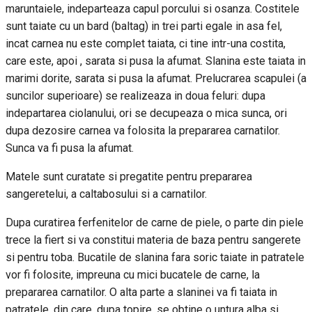
maruntaiele, indeparteaza capul porcului si osanza. Costitele
sunt taiate cu un bard (baltag) in trei parti egale in asa fel,
incat carnea nu este complet taiata, ci tine intr-una costita,
care este, apoi , sarata si pusa la afumat. Slanina este taiata in
marimi dorite, sarata si pusa la afumat. Prelucrarea scapulei (a
suncilor superioare) se realizeaza in doua feluri: dupa
indepartarea ciolanului, ori se decupeaza o mica sunca, ori
dupa dezosire carnea va folosita la prepararea carnatilor.
Sunca va fi pusa la afumat.
Matele sunt curatate si pregatite pentru prepararea
sangeretelui, a caltabosului si a carnatilor.
Dupa curatirea ferfenitelor de carne de piele, o parte din piele
trece la fiert si va constitui materia de baza pentru sangerete
si pentru toba. Bucatile de slanina fara soric taiate in patratele
vor fi folosite, impreuna cu mici bucatele de carne, la
prepararea carnatilor. O alta parte a slaninei va fi taiata in
patratele, din care, dupa topire, se obtine o untura alba si