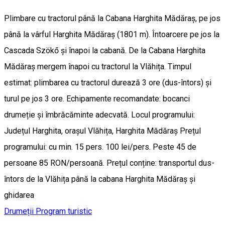
Plimbare cu tractorul până la Cabana Harghita Mădăraș, pe jos
până la vârful Harghita Mădăraș (1801 m). Întoarcere pe jos la
Cascada Szökő și înapoi la cabană. De la Cabana Harghita
Mădăraș mergem înapoi cu tractorul la Vlăhița. Timpul
estimat: plimbarea cu tractorul durează 3 ore (dus-întors) și
turul pe jos 3 ore. Echipamente recomandate: bocanci
drumeție și îmbrăcăminte adecvată. Locul programului:
Județul Harghita, orașul Vlăhița, Harghita Mădăraș Prețul
programului: cu min. 15 pers. 100 lei/pers. Peste 45 de
persoane 85 RON/persoană. Prețul conține: transportul dus-
întors de la Vlăhița până la cabana Harghita Mădăraș și
ghidarea
Drumeții
Program turistic