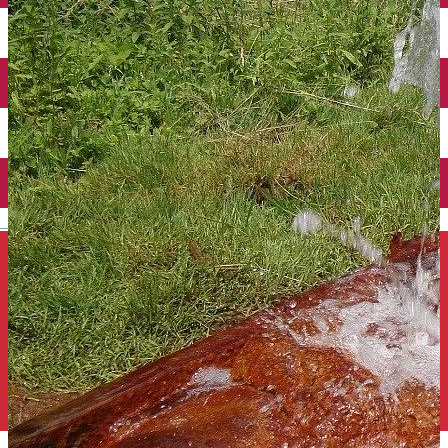
Închirieri auto
Închirieri de biciclete
English