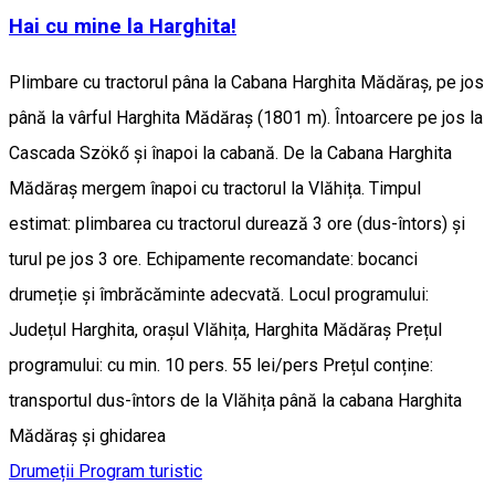
Hai cu mine la Harghita!
Plimbare cu tractorul pâna la Cabana Harghita Mădăraș, pe jos
până la vârful Harghita Mădăraș (1801 m). Întoarcere pe jos la
Cascada Szökő și înapoi la cabană. De la Cabana Harghita
Mădăraș mergem înapoi cu tractorul la Vlăhița. Timpul
estimat: plimbarea cu tractorul durează 3 ore (dus-întors) și
turul pe jos 3 ore. Echipamente recomandate: bocanci
drumeție și îmbrăcăminte adecvată. Locul programului:
Județul Harghita, orașul Vlăhița, Harghita Mădăraș Prețul
programului: cu min. 10 pers. 55 lei/pers Prețul conține:
transportul dus-întors de la Vlăhița până la cabana Harghita
Mădăraș și ghidarea
Drumeții
Program turistic