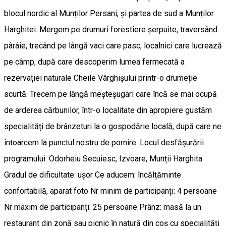
blocul nordic al Munților Persani, și partea de sud a Munților
Harghitei. Mergem pe drumuri forestiere șerpuite, traversând
pârâie, trecând pe lângă vaci care pasc, localnici care lucrează
pe câmp, după care descoperim lumea fermecată a
rezervației naturale Cheile Vârghișului printr-o drumeție
scurtă. Trecem pe lângă meșteșugari care încă se mai ocupă
de arderea cărbunilor, într-o localitate din apropiere gustăm
specialități de brânzeturi la o gospodărie locală, după care ne
întoarcem la punctul nostru de pornire. Locul desfășurării
programului: Odorheiu Secuiesc, Izvoare, Munții Harghita
Gradul de dificultate: ușor Ce aducem: încălțăminte
confortabilă, aparat foto Nr minim de participanți: 4 persoane
Nr maxim de participanți: 25 persoane Prânz: masă la un
restaurant din zonă sau picnic în natură din coș cu specialități