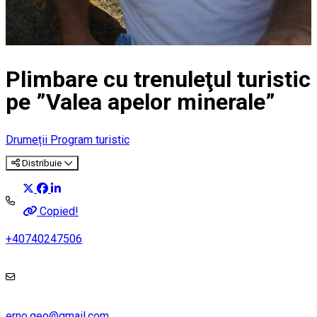
Plimbare cu trenuleţul turistic
pe ”Valea apelor minerale”
Drumeții
Program turistic
Distribuie
Copied!
+40740247506
erno.geo@gmail.com