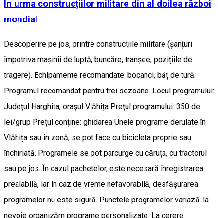
În urma construcțiilor militare din al doilea război
mondial
Descoperire pe jos, printre construcțiile militare (șanțuri
împotriva mașinii de luptă, buncăre, tranșee, pozițiile de
tragere). Echipamente recomandate: bocanci, băț de tură.
Programul recomandat pentru trei sezoane. Locul programului:
Județul Harghita, orașul Vlăhița Prețul programului: 350 de
lei/grup Prețul conține: ghidarea Unele programe derulate în
Vlăhița sau în zonă, se pot face cu bicicleta proprie sau
închiriată. Programele se pot parcurge cu căruța, cu tractorul
sau pe jos. În cazul pachetelor, este necesară înregistrarea
prealabilă, iar în caz de vreme nefavorabilă, desfășurarea
programelor nu este sigură. Punctele programelor variază, la
nevoie organizăm programe personalizate. La cerere