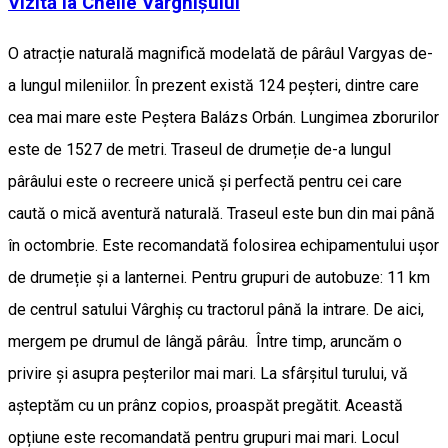
Vizită la Cheile Vârghișului
O atracție naturală magnifică modelată de pârâul Vargyas de-
a lungul mileniilor. În prezent există 124 peșteri, dintre care
cea mai mare este Peștera Balázs Orbán. Lungimea zborurilor
este de 1527 de metri. Traseul de drumeție de-a lungul
pârâului este o recreere unică și perfectă pentru cei care
caută o mică aventură naturală. Traseul este bun din mai până
în octombrie. Este recomandată folosirea echipamentului ușor
de drumeție și a lanternei. Pentru grupuri de autobuze: 11 km
de centrul satului Vârghiș cu tractorul până la intrare. De aici,
mergem pe drumul de lângă pârâu. Între timp, aruncăm o
privire și asupra peșterilor mai mari. La sfârșitul turului, vă
așteptăm cu un prânz copios, proaspăt pregătit. Această
opțiune este recomandată pentru grupuri mai mari. Locul