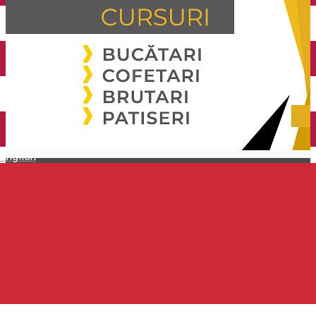
Închirieri auto
Închirieri de biciclete
English