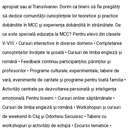
apropiat sau al Transilvaniei. Dorim ca tinerii să fie pregătiți
să dedice comunității cunoștințele lor teoretice și practice
dobândite în MCC și experiența dobândită în străinătate. De
ce este specială educația la MCC? Pentru elevii din clasele
V-VIII: • Cursuri interactive în diverse domenii • Completarea
cunoștințelor învățate la școală • Cursuri de limba engleză și
română • Feedback continuu participanților, părinților și
profesorilor • Programe culturale, experimentale, tabere de
vară, evenimente de caritate și programe pentru toată familia •
Activități centrate pe dezvoltarea personală și inteligența
emoțională Pentru liceeni: • Cursuri online săptămânale •
Cursuri de limba engleză și română • Workshopuri și cursuri
de weekend în Cluj și Odorheiu Secuiesc • Tabere cu
workshopuri și activități de echipă • Excursii tematice •