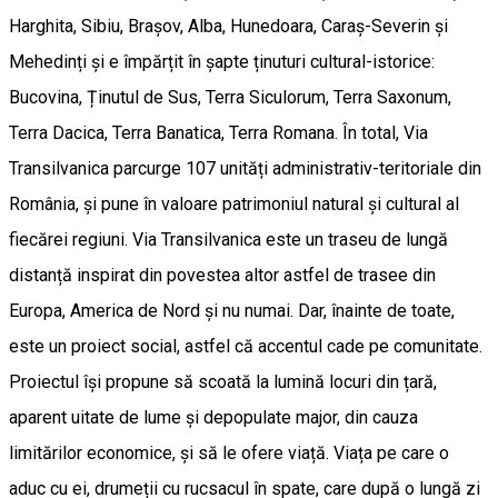
Harghita, Sibiu, Brașov, Alba, Hunedoara, Caraș-Severin și
Mehedinți și e împărțit în șapte ținuturi cultural-istorice:
Bucovina, Ținutul de Sus, Terra Siculorum, Terra Saxonum,
Terra Dacica, Terra Banatica, Terra Romana. În total, Via
Transilvanica parcurge 107 unități administrativ-teritoriale din
România, și pune în valoare patrimoniul natural și cultural al
fiecărei regiuni. Via Transilvanica este un traseu de lungă
distanță inspirat din povestea altor astfel de trasee din
Europa, America de Nord și nu numai. Dar, înainte de toate,
este un proiect social, astfel că accentul cade pe comunitate.
Proiectul își propune să scoată la lumină locuri din țară,
aparent uitate de lume și depopulate major, din cauza
limitărilor economice, și să le ofere viață. Viața pe care o
aduc cu ei, drumeții cu rucsacul în spate, care după o lungă zi