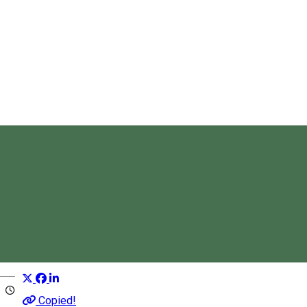
Pangastro
Organizator de Evenimente
Distribuie
Magyar
Copied!