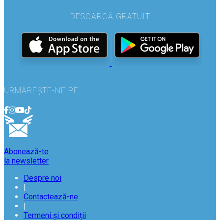
DESCARCĂ GRATUIT
URMĂREȘTE-NE PE
Abonează-te
la newsletter
Despre noi
|
Contactează-ne
|
Termeni și condiții