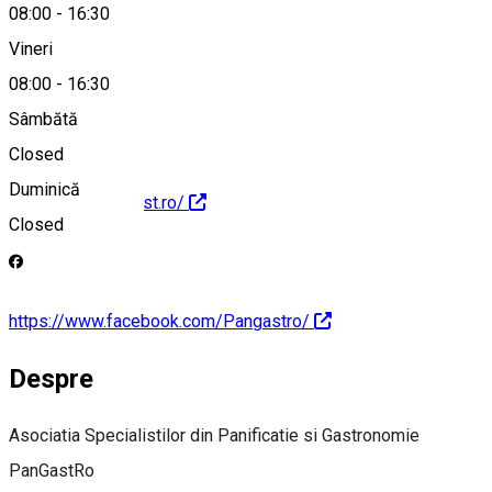
08:00
-
16:30
Vineri
info@pangast.ro
08:00
-
16:30
Sâmbătă
Closed
Duminică
http://www.pangast.ro/
Closed
https://www.facebook.com/Pangastro/
Despre
Asociatia Specialistilor din Panificatie si Gastronomie
PanGastRo