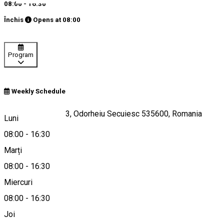
08:00 - 16:30
Închis
Opens at
08:00
Program
Weekly Schedule
Strada Cădișeni 33, Odorheiu Secuiesc 535600, Romania
Luni
08:00
-
16:30
Marți
Hartă
08:00
-
16:30
Miercuri
08:00
-
16:30
0732 575 556
Joi