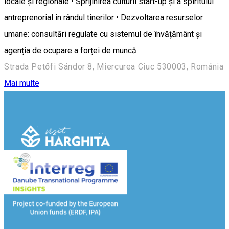
locale și regionale • Sprijinirea culturii start-up și a spiritului
antreprenorial în rândul tinerilor • Dezvoltarea resurselor
umane: consultări regulate cu sistemul de învățământ și
agenția de ocupare a forței de muncă
Strada Petőfi Sándor 8, Miercurea Ciuc 530003, Románia
Mai multe