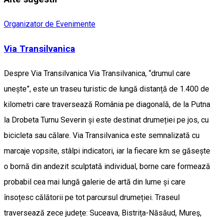
Organizator de Evenimente
Via Transilvanica
Despre Via Transilvanica Via Transilvanica, “drumul care
unește”, este un traseu turistic de lungă distanță de 1.400 de
kilometri care traversează România pe diagonală, de la Putna
la Drobeta Turnu Severin și este destinat drumeției pe jos, cu
bicicleta sau călare. Via Transilvanica este semnalizată cu
marcaje vopsite, stâlpi indicatori, iar la fiecare km se găsește
o bornă din andezit sculptată individual, borne care formează
probabil cea mai lungă galerie de artă din lume și care
însoțesc călătorii pe tot parcursul drumeției. Traseul
traversează zece județe: Suceava, Bistrița-Năsăud, Mureș,