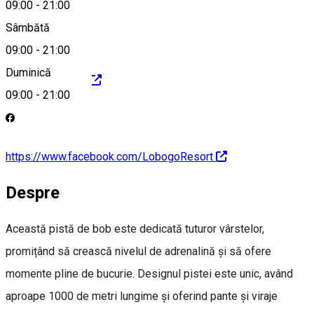
office@lobogo.ro
09:00
-
21:00
Sâmbătă
09:00
-
21:00
Duminică
https://lobogo.ro
09:00
-
21:00
https://www.facebook.com/LobogoResort
Despre
Această pistă de bob este dedicată tuturor vârstelor,
promițând să crească nivelul de adrenalină și să ofere
momente pline de bucurie. Designul pistei este unic, având
aproape 1000 de metri lungime și oferind pante și viraje