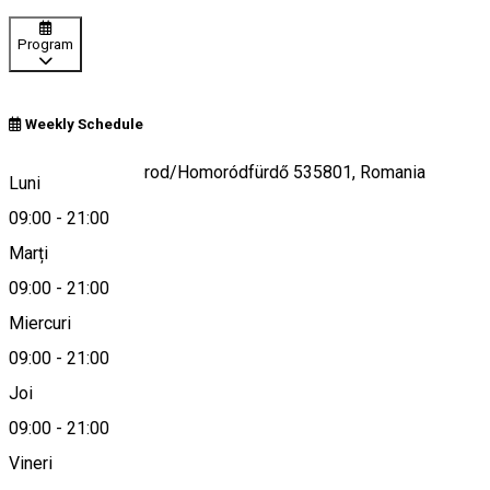
Program
Weekly Schedule
39/A, Băile Homorod/Homoródfürdő 535801, Romania
Luni
09:00
-
21:00
Marți
Hartă
09:00
-
21:00
Miercuri
09:00
-
21:00
+40 755 066 021
Joi
09:00
-
21:00
Vineri