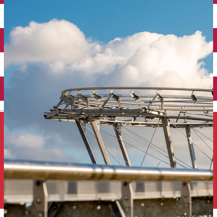
Închirieri auto
Închirieri de biciclete
English