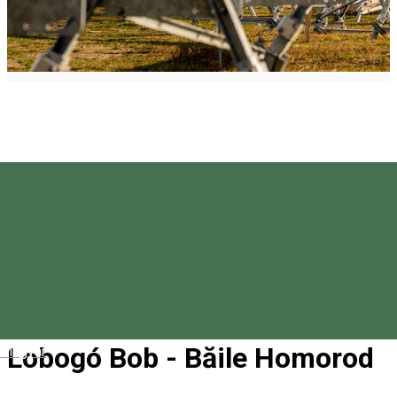
Lobogó Bob - Băile Homorod
Magyar