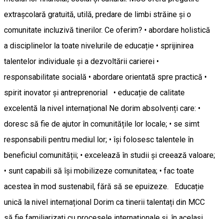
extrașcolară gratuită, utilă, predare de limbi străine și o
comunitate incluzivă tinerilor. Ce oferim? • abordare holistică
a disciplinelor la toate nivelurile de educație • sprijinirea
talentelor individuale și a dezvoltării carierei •
responsabilitate socială • abordare orientată spre practică •
spirit inovator și antreprenorial • educație de calitate
excelentă la nivel internațional Ne dorim absolvenți care: •
doresc să fie de ajutor în comunitățile lor locale; • se simt
responsabili pentru mediul lor; • își folosesc talentele în
beneficiul comunității; • excelează în studii și creează valoare;
• sunt capabili să își mobilizeze comunitatea; • fac toate
acestea în mod sustenabil, fără să se epuizeze. Educație
unică la nivel internațional Dorim ca tinerii talentați din MCC
să fie familiarizați cu procesele internaționale și, în același