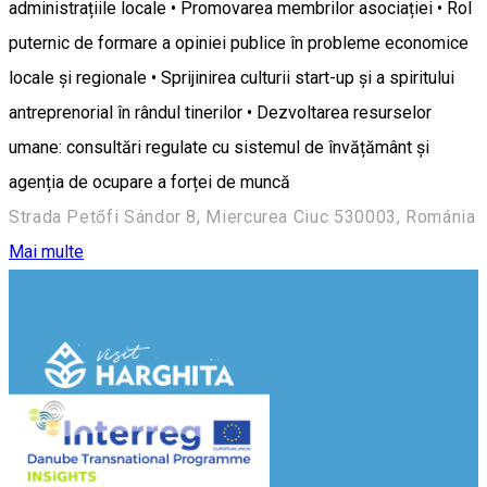
administrațiile locale • Promovarea membrilor asociației • Rol
puternic de formare a opiniei publice în probleme economice
locale și regionale • Sprijinirea culturii start-up și a spiritului
antreprenorial în rândul tinerilor • Dezvoltarea resurselor
umane: consultări regulate cu sistemul de învățământ și
agenția de ocupare a forței de muncă
Strada Petőfi Sándor 8, Miercurea Ciuc 530003, Románia
Mai multe