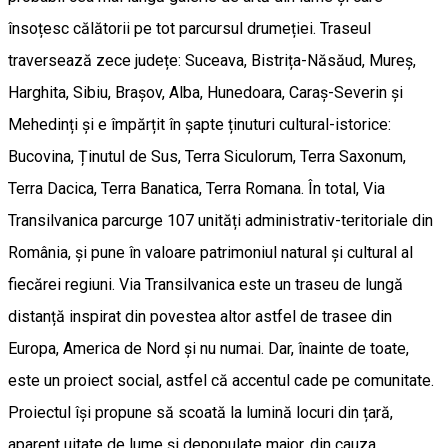
însoțesc călătorii pe tot parcursul drumeției. Traseul
traversează zece județe: Suceava, Bistrița-Năsăud, Mureș,
Harghita, Sibiu, Brașov, Alba, Hunedoara, Caraș-Severin și
Mehedinți și e împărțit în șapte ținuturi cultural-istorice:
Bucovina, Ținutul de Sus, Terra Siculorum, Terra Saxonum,
Terra Dacica, Terra Banatica, Terra Romana. În total, Via
Transilvanica parcurge 107 unități administrativ-teritoriale din
România, și pune în valoare patrimoniul natural și cultural al
fiecărei regiuni. Via Transilvanica este un traseu de lungă
distanță inspirat din povestea altor astfel de trasee din
Europa, America de Nord și nu numai. Dar, înainte de toate,
este un proiect social, astfel că accentul cade pe comunitate.
Proiectul își propune să scoată la lumină locuri din țară,
aparent uitate de lume și depopulate major, din cauza