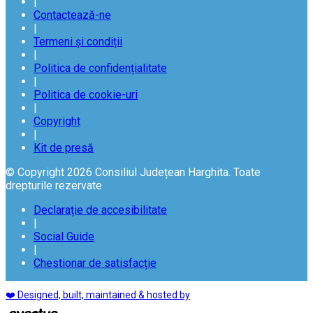
|
Contactează-ne
|
Termeni și condiții
|
Politica de confidențialitate
|
Politica de cookie-uri
|
Copyright
|
Kit de presă
© Copyright 2026 Consiliul Județean Harghita. Toate
drepturile rezervate
Declarație de accesibilitate
|
Social Guide
|
Chestionar de satisfacție
❤️ Designed, built, maintained & hosted by