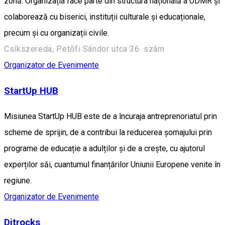
zonă. Organizația face parte din structura națională a UDMR și
colaborează cu biserici, instituții culturale și educaționale,
precum și cu organizații civile.
Csíkszereda, Petőfi Sándor utca 36. szám
Organizator de Evenimente
StartUp HUB
Misiunea StartUp HUB este de a încuraja antreprenoriatul prin
scheme de sprijin, de a contribui la reducerea șomajului prin
programe de educație a adulților și de a crește, cu ajutorul
experților săi, cuantumul finanțărilor Uniunii Europene venite în
regiune.
Organizator de Evenimente
Ditrocks