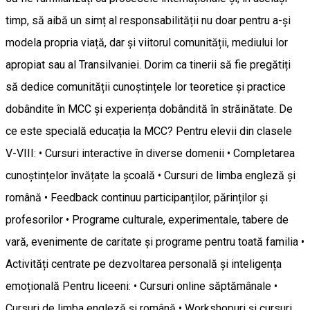
timp, să aibă un simț al responsabilității nu doar pentru a-și
modela propria viață, dar și viitorul comunității, mediului lor
apropiat sau al Transilvaniei. Dorim ca tinerii să fie pregătiți
să dedice comunității cunoștințele lor teoretice și practice
dobândite în MCC și experiența dobândită în străinătate. De
ce este specială educația la MCC? Pentru elevii din clasele
V-VIII: • Cursuri interactive în diverse domenii • Completarea
cunoștințelor învățate la școală • Cursuri de limba engleză și
română • Feedback continuu participanților, părinților și
profesorilor • Programe culturale, experimentale, tabere de
vară, evenimente de caritate și programe pentru toată familia •
Activități centrate pe dezvoltarea personală și inteligența
emoțională Pentru liceeni: • Cursuri online săptămânale •
Cursuri de limba engleză și română • Workshopuri și cursuri