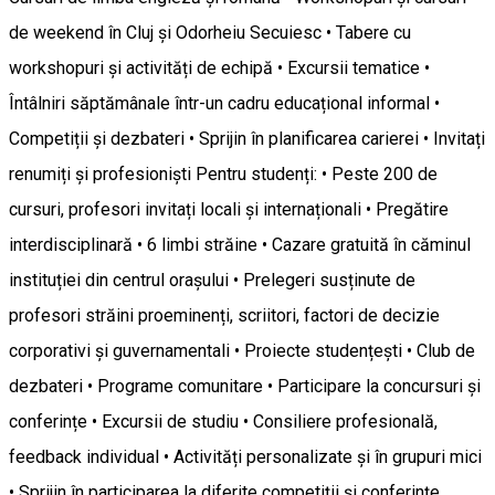
de weekend în Cluj și Odorheiu Secuiesc • Tabere cu
workshopuri și activități de echipă • Excursii tematice •
Întâlniri săptămânale într-un cadru educațional informal •
Competiții și dezbateri • Sprijin în planificarea carierei • Invitați
renumiți și profesioniști Pentru studenți: • Peste 200 de
cursuri, profesori invitați locali și internaționali • Pregătire
interdisciplinară • 6 limbi străine • Cazare gratuită în căminul
instituției din centrul orașului • Prelegeri susținute de
profesori străini proeminenți, scriitori, factori de decizie
corporativi și guvernamentali • Proiecte studențești • Club de
dezbateri • Programe comunitare • Participare la concursuri și
conferințe • Excursii de studiu • Consiliere profesională,
feedback individual • Activități personalizate și în grupuri mici
• Sprijin în participarea la diferite competiții și conferințe