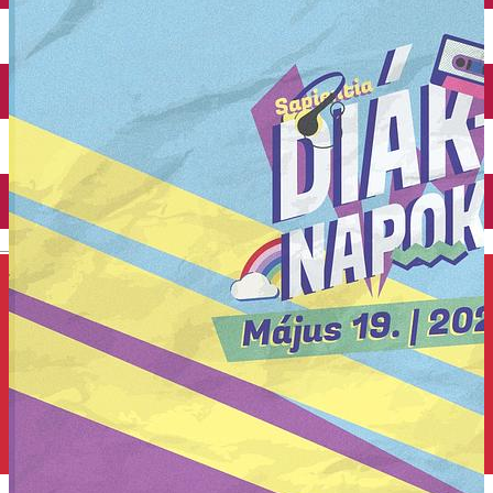
Închirieri auto
Închirieri de biciclete
English