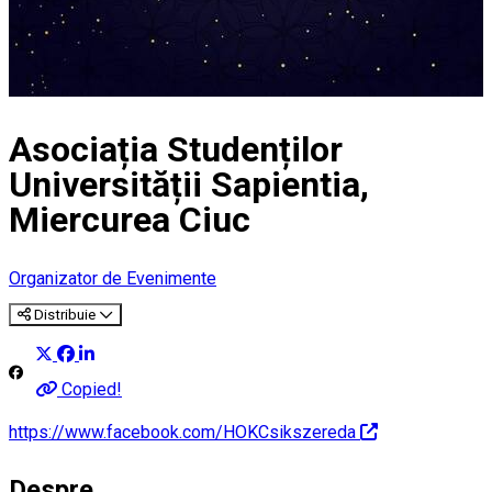
Asociația Studenților
Universității Sapientia,
Miercurea Ciuc
Organizator de Evenimente
Distribuie
Copied!
https://www.facebook.com/HOKCsikszereda
Despre