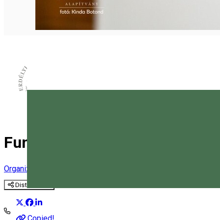
Fundația Casa Tradițiilor Arde
Organizator de Evenimente
Distribuie
Magyar
Copied!