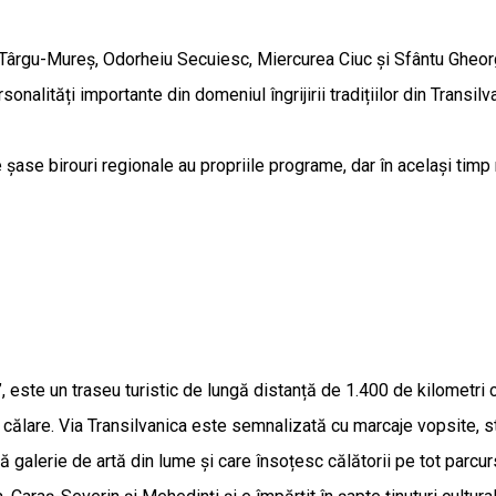
 Târgu-Mureș, Odorheiu Secuiesc, Miercurea Ciuc și Sfântu Gheorgh
onalități importante din domeniul îngrijirii tradițiilor din Transil
șase birouri regionale au propriile programe, dar în același timp r
”, este un traseu turistic de lungă distanță de 1.400 de kilometr
 călare. Via Transilvanica este semnalizată cu marcaje vopsite, st
 galerie de artă din lume și care însoțesc călătorii pe tot parcu