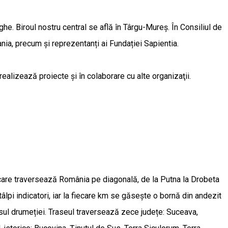
e. Biroul nostru central se află în Târgu-Mureș. În Consiliul de
vania, precum și reprezentanți ai Fundației Sapientia.
ealizează proiecte și în colaborare cu alte organizaţii.
i care traversează România pe diagonală, de la Putna la Drobeta
âlpi indicatori, iar la fiecare km se găsește o bornă din andezit
rsul drumeției. Traseul traversează zece județe: Suceava,