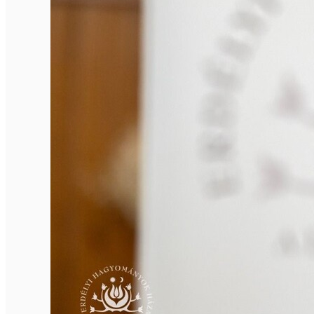
Închirieri de biciclete
English