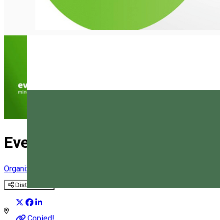
Eventikum
Organizator de Evenimente
Distribuie
Magyar
Copied!