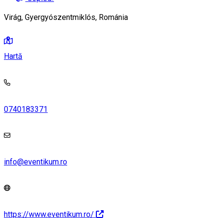
Virág, Gyergyószentmiklós, Románia
Hartă
0740183371
info@eventikum.ro
https://www.eventikum.ro/