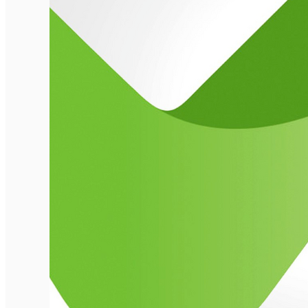
Închirieri de biciclete
English