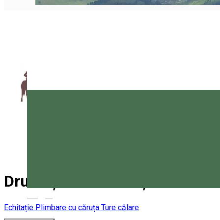
Drumeții cu cai în ”Ținutul Ciu
Magyar
Echitație
Plimbare cu căruța
Ture călare