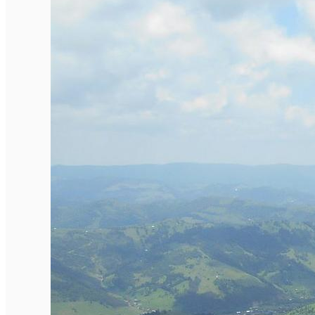
Închirieri de biciclete
English