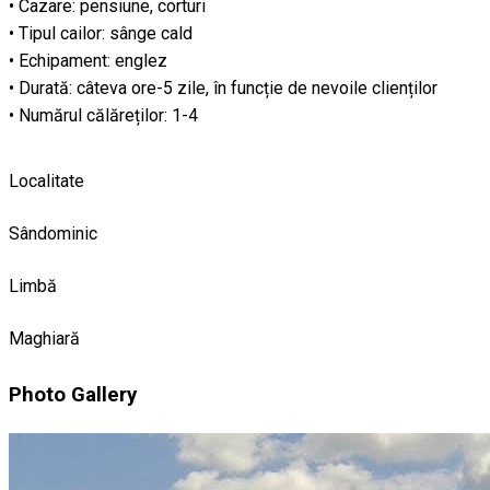
• Cazare: pensiune, corturi
• Tipul cailor: sânge cald
• Echipament: englez
• Durată: câteva ore-5 zile, în funcție de nevoile clienților
• Numărul călăreților: 1-4
Localitate
Sândominic
Limbă
Maghiară
Photo Gallery