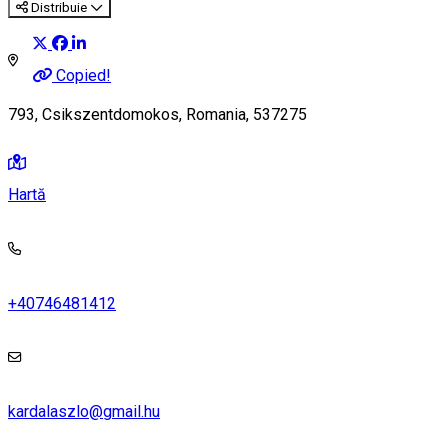
Distribuie
Copied!
793, Csikszentdomokos, Romania, 537275
Hartă
+40746481412
kardalaszlo@gmail.hu