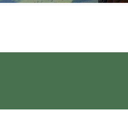
cului”