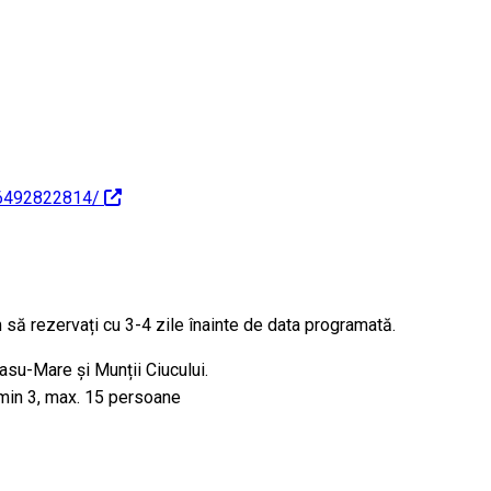
36492822814/
 să rezervați cu 3-4 zile înainte de data programată.
masu-Mare și Munții Ciucului.
: min 3, max. 15 persoane