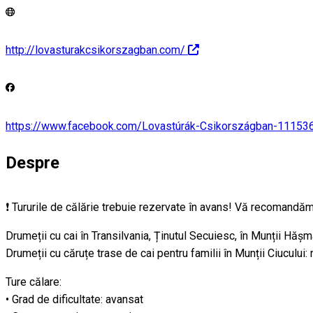
http://lovasturakcsikorszagban.com/
https://www.facebook.com/Lovastúrák-Csikországban-1115
Despre
❗ Tururile de călărie trebuie rezervate în avans! Vă recomandăm
Drumeții cu cai în Transilvania, Ținutul Secuiesc, în Munții Hăș
Drumeții cu căruțe trase de cai pentru familii în Munții Ciucului
Ture călare:
• Grad de dificultate: avansat