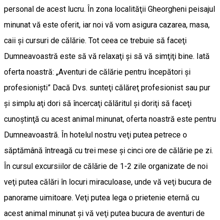
personal de acest lucru. În zona localităţii Gheorgheni peisajul
minunat vă este oferit, iar noi vă vom asigura cazarea, masa,
caii şi cursuri de călărie. Tot ceea ce trebuie să faceţi
Dumneavoastră este să vă relaxaţi şi să vă simţiţi bine. Iată
oferta noastră: „Aventuri de călărie pentru începători şi
profesionişti” Dacă Dvs. sunteţi călăreţ profesionist sau pur
şi simplu aţi dori să încercaţi călăritul şi doriţi să faceţi
cunoştinţă cu acest animal minunat, oferta noastră este pentru
Dumneavoastră. În hotelul nostru veţi putea petrece o
săptămână întreagă cu trei mese şi cinci ore de călărie pe zi.
În cursul excursiilor de călărie de 1-2 zile organizate de noi
veţi putea călări în locuri miraculoase, unde vă veţi bucura de
panorame uimitoare. Veţi putea lega o prietenie eternă cu
acest animal minunat şi vă veţi putea bucura de aventuri de