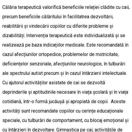
Călăria terapeutică valorifică beneficiile relației clădite cu caii,
precum beneficiile călăritului în facilitatrea dezvoltării,
reabilitării și vindecării copiilor cu diferite probleme și
dizabilități. Intervenția terapeutică este individualizată și se
realizează pe baza indicațiilor medicale. Este recomandată în
cazul afecțiunilor ortopedice, problemelor de motricitate,
deficiențelor senzoriale, afecțiunilor neurologice, în tulburări
ale spectrului autist precum și în cazul întârzierii intelectuale.
Cu ajutorul activităților asistate de cai se dezvoltă
deprinderile și aptitudinile necesare în viața școlară și în viața
cotidiană, într-o formă jucăușă și apropiată de copii. Aceste
activități sunt recomandate copiilor cu cerințe educaționale
speciale, cu tulburări de comportament, cu blocaj emoțional și
cu întârzieri în dezvoltare. Gimnastica pe cai, activitățile de