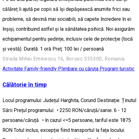
călăreț îi ajută pe copii să își depășească anumite frici sau
probleme, să devină mai sociabili, să capete încredere în ei
înșiși, contribuind astfel și la sănătatea psihică. Noi asigurăm
echipamentul pentru ședințe, inclusiv cele de protecție (tocă
și vestă). Durată: 1 oră Preţ: 100 lei / persoană
Strada Mihai Eminescu 16, Borsec 535300, Romania
Activitate Family-friendly
Plimbare cu căruța
Program turistic
Călătorie în timp
Locul programului: Județul Harghita, Corund Destinație: Ținutul
Sării Prețul programului: • 2250 RON/căruță/sanie. 6 - 12
persoane/căruță. • în cazul <=5 persoane, tariful este 1875
RON Totul inclus, excepție fiind transportul la fața locului.