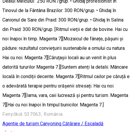
Dealul Melcului: 250 RON /grup. • Ghidaj profesionist în
Tinovul de la Fântâna Brazilor: 300 RON/grup. • Ghidaj în
Canionul de Sare din Praid: 300 RON/grup. • Ghidaj în Salina
din Praid: 300 RON/grup. [Ritmul vieții e dat de bovine. Hai cu
noi înapoi în timp. Magenta 7][Mozaicul de fânațe, pășuni și
pădure: rezultatul conviețuirii sustenabile a omului cu natura.
Hai cu noi. Magenta 7][Căruțașii locali au un venit în plus
datorită tururilor Magenta 7.][Suntem atenți la detalii. Mâncare
locală în condiții decente. Magenta 7][Ritmul cailor pe căruță e
o adevărată terapie pentru orășenii stresați. Hai cu noi.
Magenta 7][Iarna, vara, caii lucrează și pentru turism. Magenta
7][Hai cu noi înapoi în timpul bunicilor. Magenta 7.]
Fenyőkút 537063, Románia
Agentie de turism
Canyoning
Cățărare / Escaladă