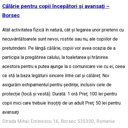
Călărie pentru copii începători şi avansaţi –
Borsec
Atât activitatea fizică în natură, cât și legarea unor prietenii cu
necuvântătoarele sunt nevoi, rostite sau nu, ale copiilor de
pretutindeni. Pe lângă călărie, copiii vor avea ocazia de a
participa la pregătirea calului, la toaletarea și hrănirea
acestora pentru a putea ajunge la o comunicare vie cu ei, ceea
ce stă la baza legăturii sincere între cal și călăreț. Noi
asigurăm echipamentul pentru ședințe, inclusiv cele de
protecție (tocă și vestă). Durată: 1 oră Preţ: 100 lei pentru
copii mici care trebuie însoțiți de un adult Preţ: 50 lei pentru
avansaţi
Strada Mihai Eminescu 16, Borsec 535300, Romania