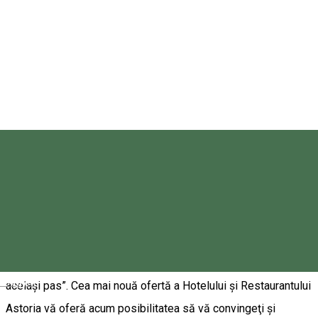
funcție de nevoile clienților • Numărul călăreților: 1-5 Dacă
dorești să te relaxezi și să te încarci cu energie, cu ajutorul
serviciilor noastre de wellness te poți odihni garantat și poți
porni în tururile cu calul plin de forță și energie. Services:
swimming pool, hot tub, sauna.
Nicolae Bălcescu 98, Gheorgheni 535500, Romania
Ture călare
Aventuri de călărie pentru începători şi
profesionişti
Bine aţi venit la Astoria Western Horse! Conform unei vorbe
„Dacă omul, calul şi peisajul se unesc, inima şi copitele bat
Magyar
acelaşi pas”. Cea mai nouă ofertă a Hotelului şi Restaurantului
Astoria vă oferă acum posibilitatea să vă convingeţi şi