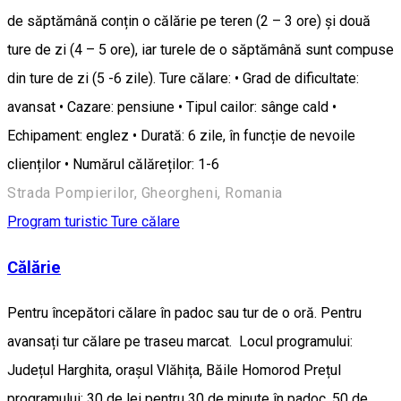
de săptămână conțin o călărie pe teren (2 – 3 ore) și două
ture de zi (4 – 5 ore), iar turele de o săptămână sunt compuse
din ture de zi (5 -6 zile). Ture călare: • Grad de dificultate:
avansat • Cazare: pensiune • Tipul cailor: sânge cald •
Echipament: englez • Durată: 6 zile, în funcție de nevoile
clienților • Numărul călăreților: 1-6
Strada Pompierilor, Gheorgheni, Romania
Program turistic
Ture călare
Călărie
Pentru începători călare în padoc sau tur de o oră. Pentru
avansați tur călare pe traseu marcat. Locul programului:
Județul Harghita, orașul Vlăhița, Băile Homorod Prețul
programului: 30 de lei pentru 30 de minute în padoc, 50 de