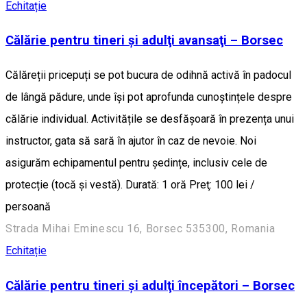
Echitație
Călărie pentru tineri şi adulţi avansaţi – Borsec
Călăreții pricepuți se pot bucura de odihnă activă în padocul
de lângă pădure, unde își pot aprofunda cunoștințele despre
călărie individual. Activitățile se desfășoară în prezența unui
instructor, gata să sară în ajutor în caz de nevoie. Noi
asigurăm echipamentul pentru ședințe, inclusiv cele de
protecție (tocă și vestă). Durată: 1 oră Preţ: 100 lei /
persoană
Strada Mihai Eminescu 16, Borsec 535300, Romania
Echitație
Călărie pentru tineri şi adulţi începători – Borsec