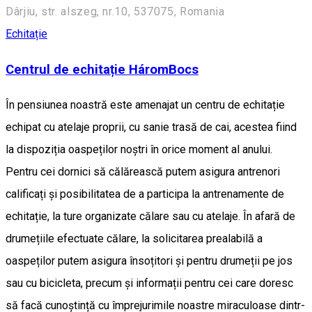
Dârjiu, str. alszeg, nr.10, 537075, Romania
Echitație
Centrul de echitație HáromBocs
În pensiunea noastră este amenajat un centru de echitație
echipat cu atelaje proprii, cu sanie trasă de cai, acestea fiind
la dispoziția oaspeților noștri în orice moment al anului.
Pentru cei dornici să călărească putem asigura antrenori
calificați și posibilitatea de a participa la antrenamente de
echitație, la ture organizate călare sau cu atelaje. În afară de
drumețiile efectuate călare, la solicitarea prealabilă a
oaspeților putem asigura însoțitori și pentru drumeții pe jos
sau cu bicicleta, precum și informații pentru cei care doresc
să facă cunoștință cu împrejurimile noastre miraculoase dintr-