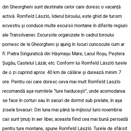
din Gheorgheni sunt destinate celor care doresc o vacanță
activă. Romfeld László, liderul biroului, este ghid de turism
ecvestru şi conduce multe excursii montane în diferite regiuni
ale Transilvaniei. Excursiile organizate în cadrul biroului
pornesc de la Gheorgheni şi ajung în locuri cunoscute cum ar
fi: Piatra Singuratică din Hăşmaşu Mare, Lacul Roşu, Peştera
Şugău, Castelul Lázár, etc. Conform lui Romfeld László turele
de o zi cuprind aprox. 40 km de călărie şi durează minim 7
ore. Pentru cei care doresc ceva mai mult Romfeld Laszlo
recomandă aşa-numitele “ture haiduceşti”, unde acomodarea
se face în corturi sau în sacuri de dormit sub prelate, în aşa
zisele bivacuri. Din luna mai până la mijlocul lunii noiembrie
caii sunt ţinuţi în aer liber, aceasta fiind cea mai bună perioadă
pentru ture montane, spune Romfeld László. Turele de sfârsit