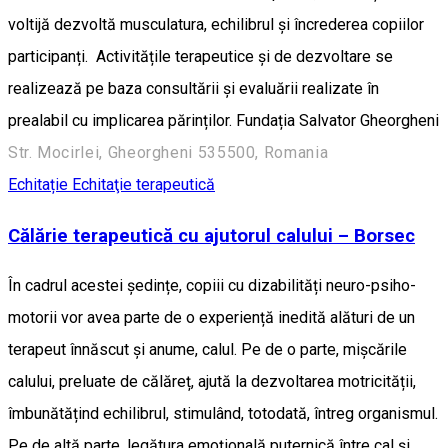
voltijă dezvoltă musculatura, echilibrul și încrederea copiilor
participanți. Activitățile terapeutice și de dezvoltare se
realizează pe baza consultării și evaluării realizate în
prealabil cu implicarea părinților. Fundația Salvator Gheorgheni
Str. Mocirlei, Gheorgheni 535500, Romania
Echitație
Echitaţie terapeutică
Călărie terapeutică cu ajutorul calului – Borsec
În cadrul acestei ședințe, copiii cu dizabilități neuro-psiho-
motorii vor avea parte de o experiență inedită alături de un
terapeut înnăscut și anume, calul. Pe de o parte, mișcările
calului, preluate de călăreț, ajută la dezvoltarea motricității,
îmbunătățind echilibrul, stimulând, totodată, întreg organismul.
Pe de altă parte, legătura emoțională puternică între cal și