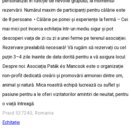
personalizat în funcție de nevoile grupului, la momentul
rezervării. Numărul maxim de participanți pentru călărie este
de 8 persoane. • Călărie pe ponei și experiențe la fermă – Cei
mai mici pot încerca echitația într-un mediu sigur și pot
descoperi viața de zi cu zi a unei ferme pe terenul asociației.
Rezervare prealabilă necesară! Vă rugăm să rezervați cu cel
puțin 3–4 zile înainte de data dorită pentru a vă asigura locul.
Despre noi: Asociația Paták és Mancsok este o organizație
non-profit dedicată creării și promovării armoniei dintre om,
animal și natură. Mica noastră echipă lucrează cu suflet și
pasiune pentru a le oferi vizitatorilor amintiri de neuitat, pentru
o viață întreagă.
Praid 537240, Romania
Echitație