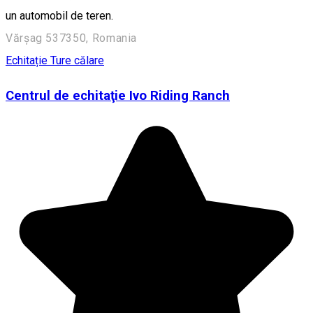
un automobil de teren.
Vărșag 537350, Romania
Echitație
Ture călare
Centrul de echitaţie Ivo Riding Ranch