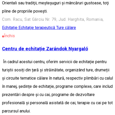
Orientali sau tradiţii, meşteşuguri şi mâncăruri gustoase, toţi
pline de propriile poveşti.
Com. Racu, Sat Gârciu Nr. 79, Jud. Harghita, Romania,
Echitație
Echitaţie terapeutică
Ture călare
Închis
Centru de echitație Zarándok Nyargaló
În cadrul acestui centru, oferim servicii de echitație pentru
turiștii sosiți din țară și străinătate, organizând ture, drumeții
și circuite tematice călare în natură, respectiv plimbări cu calul
în manej, ședințe de echitație, programe complexe, care includ
prezentări despre și cu cai, programe de dezvoltare
profesională și personală asistată de cai, terapie cu cai pe tot
parcursul anului.