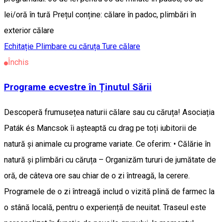
lei/oră în tură Prețul conține: călare în padoc, plimbări în
exterior călare
Echitație
Plimbare cu căruța
Ture călare
Închis
Programe ecvestre în Ținutul Sării
Descoperă frumusețea naturii călare sau cu căruța! Asociația
Paták és Mancsok îi așteaptă cu drag pe toți iubitorii de
natură și animale cu programe variate. Ce oferim: • Călărie în
natură și plimbări cu căruța – Organizăm tururi de jumătate de
oră, de câteva ore sau chiar de o zi întreagă, la cerere.
Programele de o zi întreagă includ o vizită plină de farmec la
o stână locală, pentru o experiență de neuitat. Traseul este