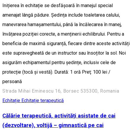
Inițierea în echitație se desfășoară în manejul special
amenajat lângă pădure. Ședința include toaletarea calului,
manevrarea harnașamentului, până la încălecarea în manej,
învățarea poziției corecte, a menținerii echilibrului. Pentru a
beneficia de maximă siguranță, fiecare dintre aceste activități
este supravegheată de un instructor sau însoțitor la sol. Noi
asigurăm echipamentul pentru ședințe, inclusiv cele de
protecție (tocă și vestă). Durată: 1 oră Preţ: 100 lei /
persoană
Strada Mihai Eminescu 16, Borsec 535300, Romania
Echitație
Echitaţie terapeutică
Călărie terapeutică, activități asistate de cai
(dezvoltare), voltijă – gimnastică pe cai