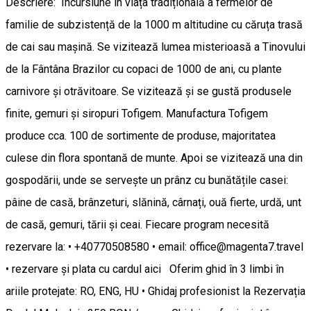
Descriere: Incursiune în viața tradițională a fermelor de
familie de subzistență de la 1000 m altitudine cu căruța trasă
de cai sau mașină. Se vizitează lumea misterioasă a Tinovului
de la Fântâna Brazilor cu copaci de 1000 de ani, cu plante
carnivore și otrăvitoare. Se vizitează și se gustă produsele
finite, gemuri și siropuri Tofigem. Manufactura Tofigem
produce cca. 100 de sortimente de produse, majoritatea
culese din flora spontană de munte. Apoi se vizitează una din
gospodării, unde se servește un prânz cu bunătățile casei:
pâine de casă, brânzeturi, slănină, cârnați, ouă fierte, urdă, unt
de casă, gemuri, tării și ceai. Fiecare program necesită
rezervare la: • +40770508580 • email: office@magenta7.travel
• rezervare și plata cu cardul aici Oferim ghid în 3 limbi în
ariile protejate: RO, ENG, HU • Ghidaj profesionist la Rezervația