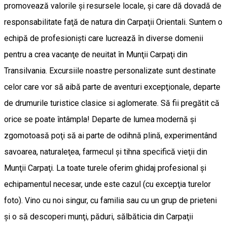
promovează valorile şi resursele locale, şi care dă dovadă de
responsabilitate faţă de natura din Carpaţii Orientali. Suntem o
echipă de profesionişti care lucrează în diverse domenii
pentru a crea vacanţe de neuitat în Munţii Carpaţi din
Transilvania. Excursiile noastre personalizate sunt destinate
celor care vor să aibă parte de aventuri excepţionale, departe
de drumurile turistice clasice si aglomerate. Să fii pregătit că
orice se poate întâmpla! Departe de lumea modernă şi
zgomotoasă poţi să ai parte de odihnă plină, experimentând
savoarea, naturaleţea, farmecul şi tihna specifică vieţii din
Munţii Carpaţi. La toate turele oferim ghidaj profesional şi
echipamentul necesar, unde este cazul (cu excepţia turelor
foto). Vino cu noi singur, cu familia sau cu un grup de prieteni
şi o să descoperi munţi, păduri, sălbăticia din Carpaţii