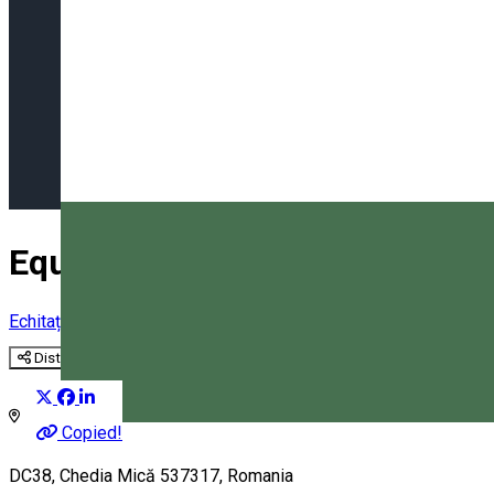
EquiTransylvania - Transylvan
Echitație
Ture călare
Distribuie
Copied!
Magyar
DC38, Chedia Mică 537317, Romania