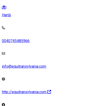
Hartă
0040745485966
info@equitransylvania.com
http://equitransylvania.com