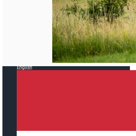
Închirieri de biciclete
English