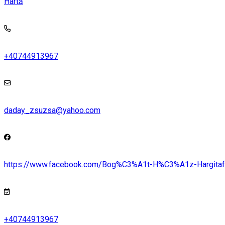
Hartă
+40744913967
daday_zsuzsa@yahoo.com
https://www.facebook.com/Bog%C3%A1t-H%C3%A1z-Hargi
+40744913967