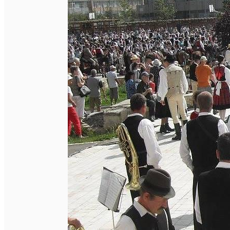
Închirieri de biciclete
English