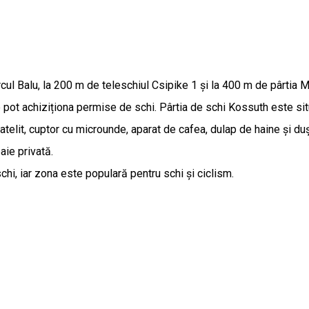
ul Balu, la 200 m de teleschiul Csipike 1 și la 400 m de pârtia M
 se pot achiziționa permise de schi. Pârtia de schi Kossuth este s
telit, cuptor cu microunde, aparat de cafea, dulap de haine și du
aie privată.
hi, iar zona este populară pentru schi și ciclism.