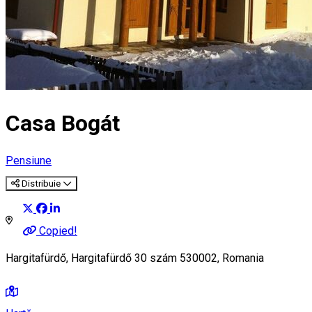
Casa Bogát
Pensiune
Distribuie
Copied!
Hargitafürdő, Hargitafürdő 30 szám 530002, Romania