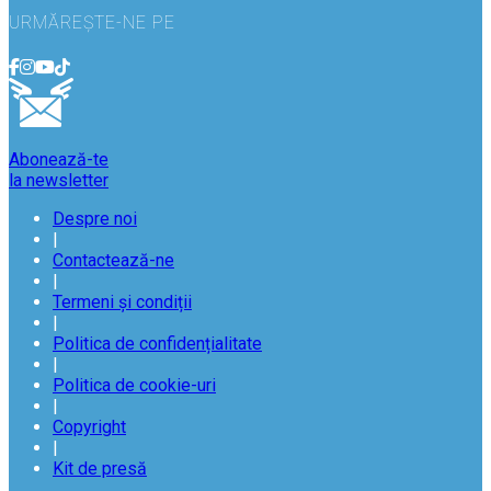
URMĂREȘTE-NE PE
Abonează-te
la newsletter
Despre noi
|
Contactează-ne
|
Termeni și condiții
|
Politica de confidențialitate
|
Politica de cookie-uri
|
Copyright
|
Kit de presă