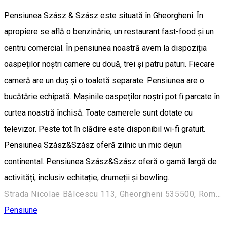
Pensiunea Szász & Szász este situată în Gheorgheni. În
apropiere se află o benzinărie, un restaurant fast-food și un
centru comercial. În pensiunea noastră avem la dispoziția
oaspeților noștri camere cu două, trei și patru paturi. Fiecare
cameră are un duș și o toaletă separate. Pensiunea are o
bucătărie echipată. Mașinile oaspeților noștri pot fi parcate în
curtea noastră închisă. Toate camerele sunt dotate cu
televizor. Peste tot în clădire este disponibil wi-fi gratuit.
Pensiunea Szász&Szász oferă zilnic un mic dejun
continental. Pensiunea Szász&Szász oferă o gamă largă de
activități, inclusiv echitație, drumeții și bowling.
Strada Nicolae Bălcescu 113, Gheorgheni 535500, Romania
Pensiune