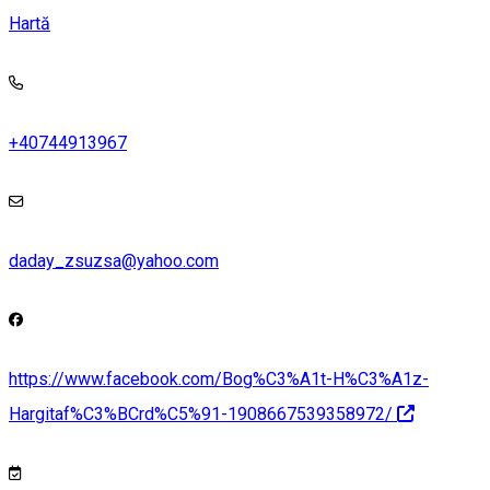
Hartă
+40744913967
daday_zsuzsa@yahoo.com
https://www.facebook.com/Bog%C3%A1t-H%C3%A1z-
Hargitaf%C3%BCrd%C5%91-1908667539358972/