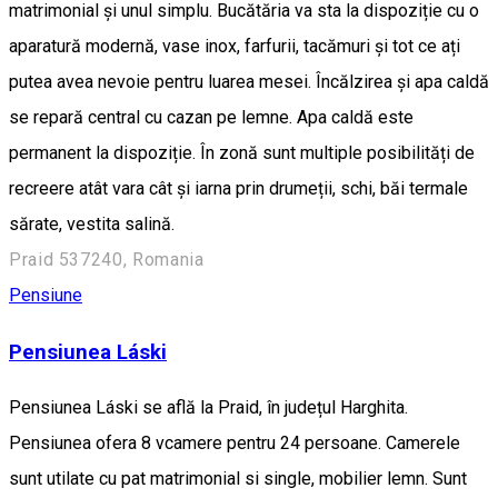
matrimonial și unul simplu. Bucătăria va sta la dispoziție cu o
aparatură modernă, vase inox, farfurii, tacămuri și tot ce ați
putea avea nevoie pentru luarea mesei. Încălzirea și apa caldă
se repară central cu cazan pe lemne. Apa caldă este
permanent la dispoziție. În zonă sunt multiple posibilități de
recreere atât vara cât și iarna prin drumeții, schi, băi termale
sărate, vestita salină.
Praid 537240, Romania
Pensiune
Pensiunea Láski
Pensiunea Láski se află la Praid, în județul Harghita.
Pensiunea ofera 8 vcamere pentru 24 persoane. Camerele
sunt utilate cu pat matrimonial si single, mobilier lemn. Sunt