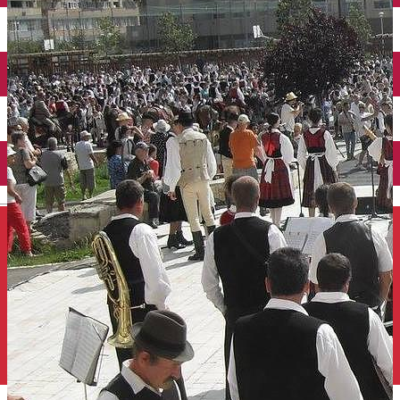
Închirieri auto
Închirieri de biciclete
English