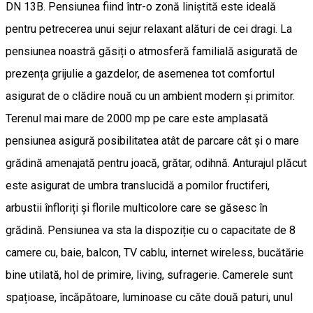
DN 13B. Pensiunea fiind într-o zonă liniștită este ideală
pentru petrecerea unui sejur relaxant alături de cei dragi. La
pensiunea noastră găsiți o atmosferă familială asigurată de
prezența grijulie a gazdelor, de asemenea tot comfortul
asigurat de o clădire nouă cu un ambient modern și primitor.
Terenul mai mare de 2000 mp pe care este amplasată
pensiunea asigură posibilitatea atât de parcare cât și o mare
grădină amenajată pentru joacă, grătar, odihnă. Anturajul plăcut
este asigurat de umbra translucidă a pomilor fructiferi,
arbustii înfloriți și florile multicolore care se găsesc în
grădină. Pensiunea va sta la dispoziție cu o capacitate de 8
camere cu, baie, balcon, TV cablu, internet wireless, bucătărie
bine utilată, hol de primire, living, sufragerie. Camerele sunt
spațioase, încăpătoare, luminoase cu căte două paturi, unul