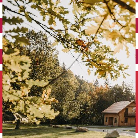
Închirieri auto
Închirieri de biciclete
English