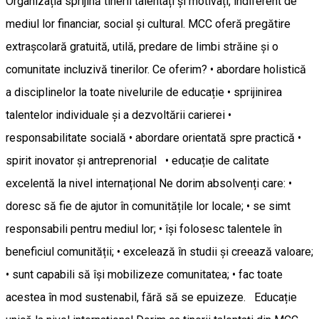
Organizația sprijină tinerii talentați și motivați, indiferent de
mediul lor financiar, social și cultural. MCC oferă pregătire
extrașcolară gratuită, utilă, predare de limbi străine și o
comunitate incluzivă tinerilor. Ce oferim? • abordare holistică
a disciplinelor la toate nivelurile de educație • sprijinirea
talentelor individuale și a dezvoltării carierei •
responsabilitate socială • abordare orientată spre practică •
spirit inovator și antreprenorial • educație de calitate
excelentă la nivel internațional Ne dorim absolvenți care: •
doresc să fie de ajutor în comunitățile lor locale; • se simt
responsabili pentru mediul lor; • își folosesc talentele în
beneficiul comunității; • excelează în studii și creează valoare;
• sunt capabili să își mobilizeze comunitatea; • fac toate
acestea în mod sustenabil, fără să se epuizeze. Educație