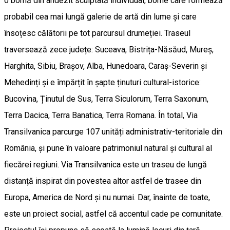
o bornă din andezit sculptată individual, borne care formează
probabil cea mai lungă galerie de artă din lume și care
însoțesc călătorii pe tot parcursul drumeției. Traseul
traversează zece județe: Suceava, Bistrița-Năsăud, Mureș,
Harghita, Sibiu, Brașov, Alba, Hunedoara, Caraș-Severin și
Mehedinți și e împărțit în șapte ținuturi cultural-istorice:
Bucovina, Ținutul de Sus, Terra Siculorum, Terra Saxonum,
Terra Dacica, Terra Banatica, Terra Romana. În total, Via
Transilvanica parcurge 107 unități administrativ-teritoriale din
România, și pune în valoare patrimoniul natural și cultural al
fiecărei regiuni. Via Transilvanica este un traseu de lungă
distanță inspirat din povestea altor astfel de trasee din
Europa, America de Nord și nu numai. Dar, înainte de toate,
este un proiect social, astfel că accentul cade pe comunitate.