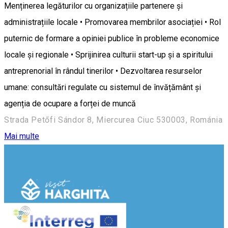
Menținerea legăturilor cu organizațiile partenere și
administrațiile locale • Promovarea membrilor asociației • Rol
puternic de formare a opiniei publice în probleme economice
locale și regionale • Sprijinirea culturii start-up și a spiritului
antreprenorial în rândul tinerilor • Dezvoltarea resurselor
umane: consultări regulate cu sistemul de învățământ și
agenția de ocupare a forței de muncă
Strada Petőfi Sándor 8, Miercurea Ciuc 530003, Románia
Mai multe