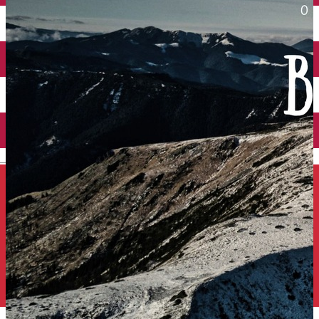
Închirieri auto
Închirieri de biciclete
English