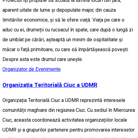
Proiectul își propune să scoată la lumină locuri din țară,
aparent uitate de lume și depopulate major, din cauza
limitărilor economice, și să le ofere viață. Viața pe care o
aduc cu ei, drumeții cu rucsacul în spate, care după o lungă zi
de umblat pe cărări, așteaptă un minim de ospitalitate și
măcar o față primitoare, cu care să împărtășească povești.
Despre asta este drumul care unește.
Organizator de Evenimente
Organizația Teritorială Ciuc a UDMR
Organizația Teritorială Ciuc a UDMR reprezintă interesele
comunității maghiare din regiunea Ciuc. Cu sediul în Miercurea
Ciuc, aceasta coordonează activitatea organizațiilor locale
UDMR și a grupurilor partenere pentru promovarea intereselor