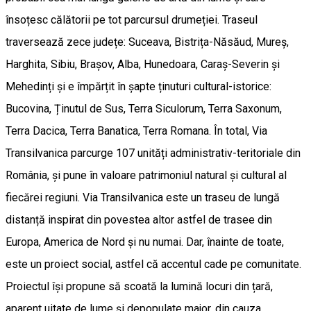
însoțesc călătorii pe tot parcursul drumeției. Traseul
traversează zece județe: Suceava, Bistrița-Năsăud, Mureș,
Harghita, Sibiu, Brașov, Alba, Hunedoara, Caraș-Severin și
Mehedinți și e împărțit în șapte ținuturi cultural-istorice:
Bucovina, Ținutul de Sus, Terra Siculorum, Terra Saxonum,
Terra Dacica, Terra Banatica, Terra Romana. În total, Via
Transilvanica parcurge 107 unități administrativ-teritoriale din
România, și pune în valoare patrimoniul natural și cultural al
fiecărei regiuni. Via Transilvanica este un traseu de lungă
distanță inspirat din povestea altor astfel de trasee din
Europa, America de Nord și nu numai. Dar, înainte de toate,
este un proiect social, astfel că accentul cade pe comunitate.
Proiectul își propune să scoată la lumină locuri din țară,
aparent uitate de lume și depopulate major, din cauza