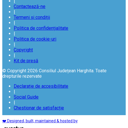
|
Contactează-ne
|
Termeni și condiții
|
Politica de confidențialitate
|
Politica de cookie-uri
|
Copyright
|
Kit de presă
© Copyright 2026 Consiliul Județean Harghita. Toate
drepturile rezervate
Declarație de accesibilitate
|
Social Guide
|
Chestionar de satisfacție
❤️ Designed, built, maintained & hosted by