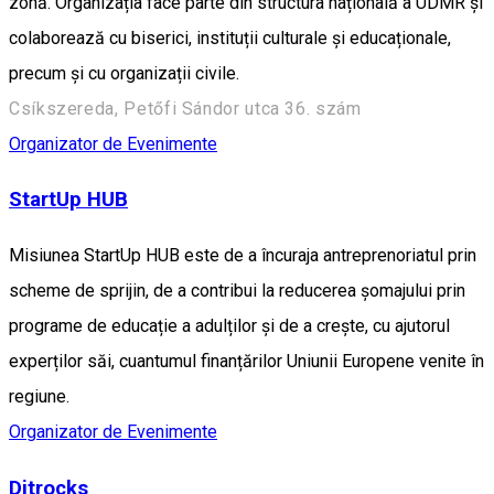
zonă. Organizația face parte din structura națională a UDMR și
colaborează cu biserici, instituții culturale și educaționale,
precum și cu organizații civile.
Csíkszereda, Petőfi Sándor utca 36. szám
Organizator de Evenimente
StartUp HUB
Misiunea StartUp HUB este de a încuraja antreprenoriatul prin
scheme de sprijin, de a contribui la reducerea șomajului prin
programe de educație a adulților și de a crește, cu ajutorul
experților săi, cuantumul finanțărilor Uniunii Europene venite în
regiune.
Organizator de Evenimente
Ditrocks