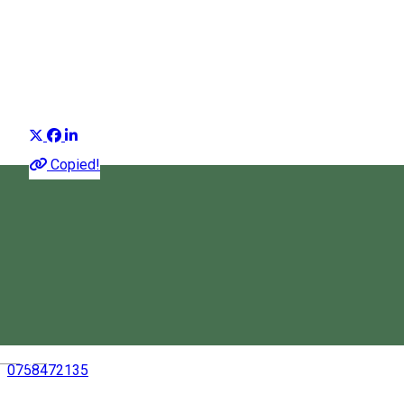
Joseni
Organizator de Evenimente
Distribuie
Copied!
Joseni 537130, Romania
Hartă
Magyar
0758472135