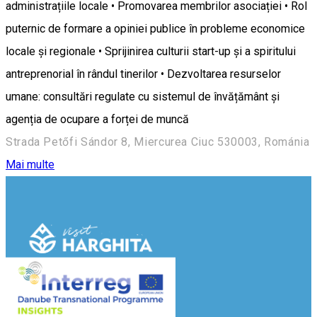
administrațiile locale • Promovarea membrilor asociației • Rol
puternic de formare a opiniei publice în probleme economice
locale și regionale • Sprijinirea culturii start-up și a spiritului
antreprenorial în rândul tinerilor • Dezvoltarea resurselor
umane: consultări regulate cu sistemul de învățământ și
agenția de ocupare a forței de muncă
Strada Petőfi Sándor 8, Miercurea Ciuc 530003, Románia
Mai multe