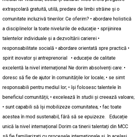
extrașcolară gratuită, utilă, predare de limbi străine și o
comunitate incluzivă tinerilor. Ce oferim? • abordare holistică
a disciplinelor la toate nivelurile de educație • sprijinirea
talentelor individuale și a dezvoltării carierei •
responsabilitate socială • abordare orientată spre practică •
spirit inovator și antreprenorial • educație de calitate
excelentă la nivel internațional Ne dorim absolvenți care: •
doresc să fie de ajutor în comunitățile lor locale; • se simt
responsabili pentru mediul lor; • își folosesc talentele în
beneficiul comunității; • excelează în studii și creează valoare;
• sunt capabili să își mobilizeze comunitatea; • fac toate
acestea în mod sustenabil, fără să se epuizeze. Educație
unică la nivel internațional Dorim ca tinerii talentați din MCC
să fie familiarizați cu procesele internaționale și, în același