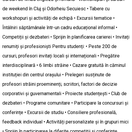
de weekend în Cluj și Odorheiu Secuiesc • Tabere cu
workshopuri și activități de echipă • Excursii tematice •
Întâlniri săptămânale într-un cadru educațional informal •
Competiții și dezbateri • Sprijin în planificarea carierei • Invitați
renumiți și profesioniști Pentru studenți: • Peste 200 de
cursuri, profesori invitați locali și internaționali • Pregătire
interdisciplinară • 6 limbi străine • Cazare gratuită în căminul
instituției din centrul orașului • Prelegeri susținute de
profesori străini proeminenți, scriitori, factori de decizie
corporativi și guvernamentali • Proiecte studențești • Club de
dezbateri • Programe comunitare • Participare la concursuri și
conferințe • Excursii de studiu • Consiliere profesională,
feedback individual • Activități personalizate și în grupuri mici
• Sprijin în participarea la diferite competiții și conferințe