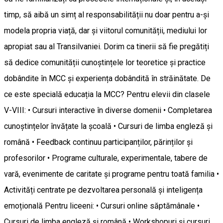
timp, să aibă un simț al responsabilității nu doar pentru a-și
modela propria viață, dar și viitorul comunității, mediului lor
apropiat sau al Transilvaniei. Dorim ca tinerii să fie pregătiți
să dedice comunității cunoștințele lor teoretice și practice
dobândite în MCC și experiența dobândită în străinătate. De
ce este specială educația la MCC? Pentru elevii din clasele
V-VIII: • Cursuri interactive în diverse domenii • Completarea
cunoștințelor învățate la școală • Cursuri de limba engleză și
română • Feedback continuu participanților, părinților și
profesorilor • Programe culturale, experimentale, tabere de
vară, evenimente de caritate și programe pentru toată familia •
Activități centrate pe dezvoltarea personală și inteligența
emoțională Pentru liceeni: • Cursuri online săptămânale •
Cursuri de limba engleză și română • Workshopuri și cursuri