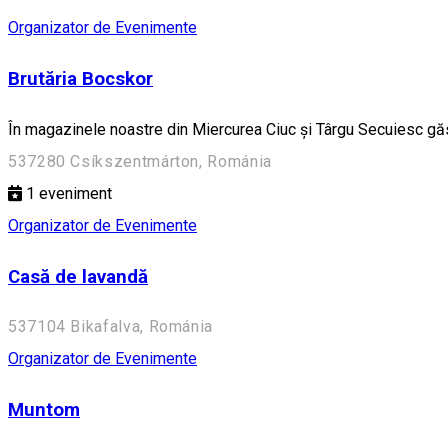
Organizator de Evenimente
Brutăria Bocskor
În magazinele noastre din Miercurea Ciuc și Târgu Secuiesc găsi
537280 Csíkszentmárton, Románia
1
eveniment
Organizator de Evenimente
Casă de lavandă
537104 Bikafalva, Románia
Organizator de Evenimente
Muntom