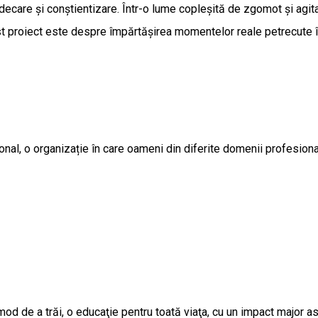
care și conștientizare. Într-o lume copleșită de zgomot și agitaț
est proiect este despre împărtășirea momentelor reale petrecute în
nal, o organizație în care oameni din diferite domenii profesional
d de a trăi, o educaţie pentru toată viaţa, cu un impact major asup