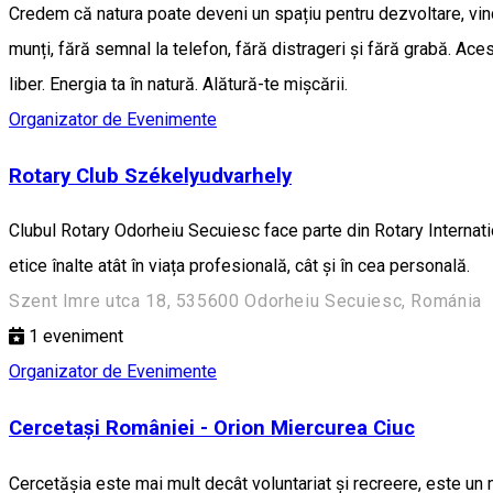
Credem că natura poate deveni un spațiu pentru dezvoltare, vinde
munți, fără semnal la telefon, fără distrageri și fără grabă. Ac
liber. Energia ta în natură. Alătură-te mișcării.
Organizator de Evenimente
Rotary Club Székelyudvarhely
Clubul Rotary Odorheiu Secuiesc face parte din Rotary Internatio
etice înalte atât în viața profesională, cât și în cea personală.
Szent Imre utca 18, 535600 Odorheiu Secuiesc, Románia
1
eveniment
Organizator de Evenimente
Cercetași României - Orion Miercurea Ciuc
Cercetăşia este mai mult decât voluntariat şi recreere, este un mo