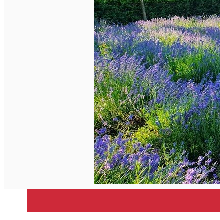
Închirieri de biciclete
English