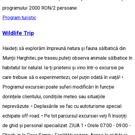
programului: 2000 RON/2 persoane
Program turistic
Wildlife Trip
Haideți să explorăm împreună natura și fauna sălbatică din
Munții Harghitei, pe traseu puteți observa animale sălbatice în
habitatul lor natural. Ia-ți prietenii și vino într-o excursie pe
care trebuie să o experimentezi, cel puțin odată în viață! •
Programul excursiei poate suferi modificări în funcție
dorințele clientului, condițiile meteo sau situațiile
neprevăzute. • Deplasările se fac cu autoturisme special
echipate off-road. • Pe tot parcursul excursiei veți fi însoțiți
de ghid și personal specializat. ZIUA 1 • Orele 07:00 - 09:00 -