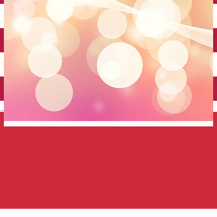
Închirieri auto
Închirieri de biciclete
English