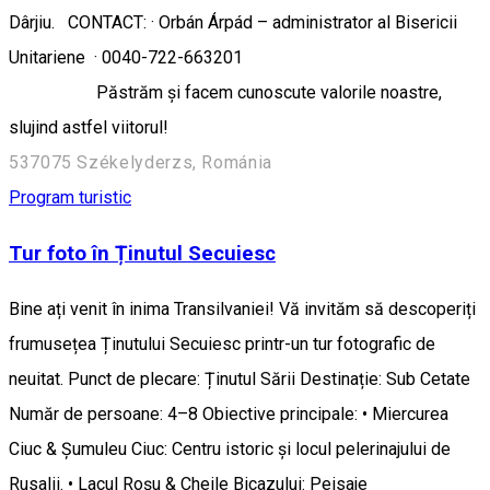
Dârjiu. CONTACT: · Orbán Árpád – administrator al Bisericii
Unitariene · 0040-722-663201
Păstrăm și facem cunoscute valorile noastre,
slujind astfel viitorul!
537075 Székelyderzs, Románia
Program turistic
Tur foto în Ținutul Secuiesc
Bine ați venit în inima Transilvaniei! Vă invităm să descoperiți
frumusețea Ținutului Secuiesc printr-un tur fotografic de
neuitat. Punct de plecare: Ținutul Sării Destinație: Sub Cetate
Număr de persoane: 4–8 Obiective principale: • Miercurea
Ciuc & Șumuleu Ciuc: Centru istoric și locul pelerinajului de
Rusalii. • Lacul Roșu & Cheile Bicazului: Peisaje