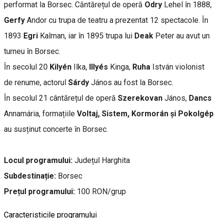
performat la Borsec. Căntărețul de operă
Odry
Lehel în 1888,
Gerfy
Andor cu trupa de teatru a prezentat 12 spectacole. În
1893
Egri
Kalman, iar în 1895 trupa lui
Deak
Peter au avut un
turneu în Borsec.
În secolul 20
Kilyén
Ilka,
Illyés
Kinga,
Ruha
István violonist
de renume, actorul
Sárdy
János au fost la Borsec.
În secolul 21 cântărețul de operă
Szerekovan
János,
Dancs
Annamária, formațiile
Voltaj, Sistem, Kormorán și Pokolgép
au susținut concerte în Borsec.
Locul programului:
Județul Harghita
Subdestinație:
Borsec
Prețul programului:
100 RON/grup
Caracteristicile programului