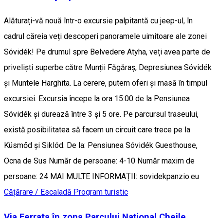
Alăturați-vă nouă într-o excursie palpitantă cu jeep-ul, în
cadrul căreia veți descoperi panoramele uimitoare ale zonei
Sóvidék! Pe drumul spre Belvedere Atyha, veți avea parte de
priveliști superbe către Munții Făgăraș, Depresiunea Sóvidék
și Muntele Harghita. La cerere, putem oferi și masă în timpul
excursiei. Excursia începe la ora 15:00 de la Pensiunea
Sóvidék și durează între 3 și 5 ore. Pe parcursul traseului,
există posibilitatea să facem un circuit care trece pe la
Küsmőd și Siklód. De la: Pensiunea Sóvidék Guesthouse,
Ocna de Sus Număr de persoane: 4-10 Număr maxim de
persoane: 24 MAI MULTE INFORMAȚII: sovidekpanzio.eu
Cățărare / Escaladă
Program turistic
Via Ferrata în zona Parcului Național Cheile