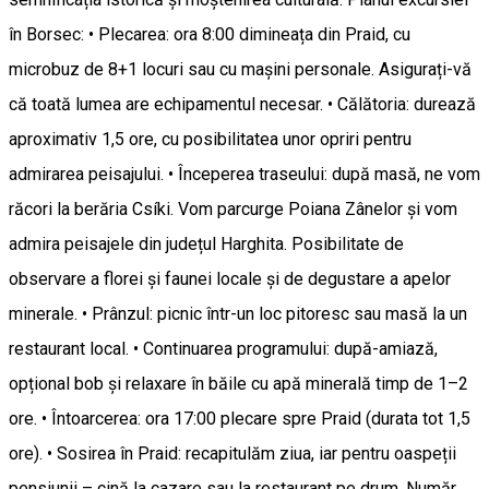
în Borsec: • Plecarea: ora 8:00 dimineața din Praid, cu
microbuz de 8+1 locuri sau cu mașini personale. Asigurați-vă
că toată lumea are echipamentul necesar. • Călătoria: durează
aproximativ 1,5 ore, cu posibilitatea unor opriri pentru
admirarea peisajului. • Începerea traseului: după masă, ne vom
răcori la berăria Csíki. Vom parcurge Poiana Zânelor și vom
admira peisajele din județul Harghita. Posibilitate de
observare a florei și faunei locale și de degustare a apelor
minerale. • Prânzul: picnic într-un loc pitoresc sau masă la un
restaurant local. • Continuarea programului: după-amiază,
opțional bob și relaxare în băile cu apă minerală timp de 1–2
ore. • Întoarcerea: ora 17:00 plecare spre Praid (durata tot 1,5
ore). • Sosirea în Praid: recapitulăm ziua, iar pentru oaspeții
pensiunii – cină la cazare sau la restaurant pe drum. Număr