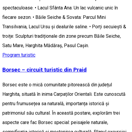
spectaculoase. • Lacul Sfânta Ana: Un lac vulcanic unic în
fiecare sezon. • Băile Seiche & Sovata: Parcul Mini
Transilvania, Lacul Ursu și dealurile saline. • Porți secuiești &
troițe: Sculpturi tradiționale din zone precum Băile Seiche,
Satu Mare, Harghita Mădăraș, Pasul Caşin.
Program turistic
Borsec – circuit turistic din Praid
Borsec este o mică comunitate pitorească din județul
Harghita, situată în inima Carpaților Orientali. Este cunoscută
pentru frumusețea sa naturală, importanța istorică și
patrimoniul său cultural. În această postare, explorăm trei
aspecte care fac Borsec special: peisajele naturale,
semnificația istorică și moștenirea culturală. Planul excursiei