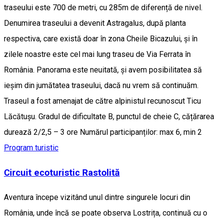
traseului este 700 de metri, cu 285m de diferență de nivel.
Denumirea traseului a devenit Astragalus, după planta
respectiva, care există doar în zona Cheile Bicazului, și în
zilele noastre este cel mai lung traseu de Via Ferrata în
România. Panorama este neuitată, și avem posibilitatea să
ieșim din jumătatea traseului, dacă nu vrem să continuăm.
Traseul a fost amenajat de către alpinistul recunoscut Ticu
Lăcătușu. Gradul de dificultate B, punctul de cheie C, cățărarea
durează 2/2,5 – 3 ore Numărul participanților: max 6, min 2
Program turistic
Circuit ecoturistic Rastolită
Aventura începe vizitând unul dintre singurele locuri din
România, unde încă se poate observa Lostrița, continuă cu o