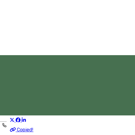
În compania actrițelor și
muzicienilor
Program turistic
Distribuie
Magyar
Copied!