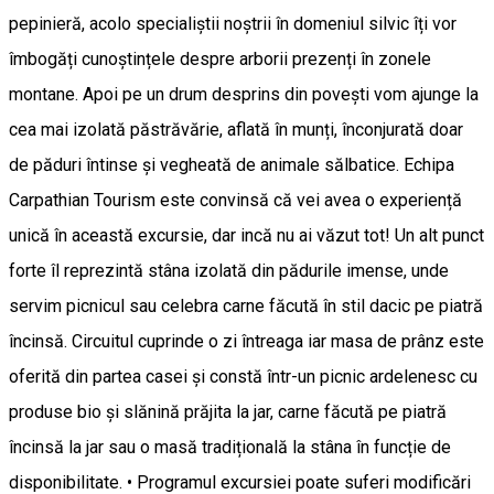
pepinieră, acolo specialiștii noștrii în domeniul silvic îți vor
îmbogăți cunoștințele despre arborii prezenți în zonele
montane. Apoi pe un drum desprins din povești vom ajunge la
cea mai izolată păstrăvărie, aflată în munți, înconjurată doar
de păduri întinse și vegheată de animale sălbatice. Echipa
Carpathian Tourism este convinsă că vei avea o experiență
unică în această excursie, dar incă nu ai văzut tot! Un alt punct
forte îl reprezintă stâna izolată din pădurile imense, unde
servim picnicul sau celebra carne făcută în stil dacic pe piatră
încinsă. Circuitul cuprinde o zi întreaga iar masa de prânz este
oferită din partea casei și constă într-un picnic ardelenesc cu
produse bio și slănină prăjita la jar, carne făcută pe piatră
încinsă la jar sau o masă tradițională la stâna în funcție de
disponibilitate. • Programul excursiei poate suferi modificări