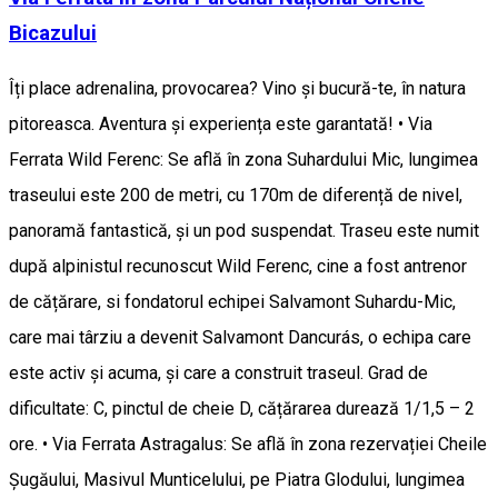
Bicazului
Îți place adrenalina, provocarea? Vino și bucură-te, în natura
pitoreasca. Aventura și experiența este garantată! • Via
Ferrata Wild Ferenc: Se află în zona Suhardului Mic, lungimea
traseului este 200 de metri, cu 170m de diferență de nivel,
panoramă fantastică, și un pod suspendat. Traseu este numit
după alpinistul recunoscut Wild Ferenc, cine a fost antrenor
de cățărare, si fondatorul echipei Salvamont Suhardu-Mic,
care mai târziu a devenit Salvamont Dancurás, o echipa care
este activ și acuma, și care a construit traseul. Grad de
dificultate: C, pinctul de cheie D, cățărarea durează 1/1,5 – 2
ore. • Via Ferrata Astragalus: Se află în zona rezervației Cheile
Șugăului, Masivul Munticelului, pe Piatra Glodului, lungimea