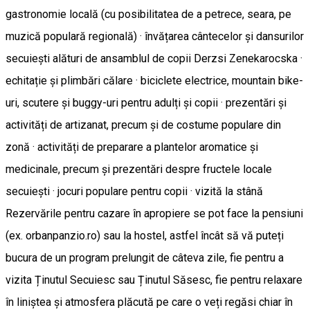
gastronomie locală (cu posibilitatea de a petrece, seara, pe
muzică populară regională) · învățarea cântecelor și dansurilor
secuiești alături de ansamblul de copii Derzsi Zenekarocska ·
echitație și plimbări călare · biciclete electrice, mountain bike-
uri, scutere și buggy-uri pentru adulți și copii · prezentări și
activități de artizanat, precum și de costume populare din
zonă · activități de preparare a plantelor aromatice și
medicinale, precum și prezentări despre fructele locale
secuiești · jocuri populare pentru copii · vizită la stână
Rezervările pentru cazare în apropiere se pot face la pensiuni
(ex. orbanpanzio.ro) sau la hostel, astfel încât să vă puteți
bucura de un program prelungit de câteva zile, fie pentru a
vizita Ținutul Secuiesc sau Ținutul Săsesc, fie pentru relaxare
în liniștea și atmosfera plăcută pe care o veți regăsi chiar în