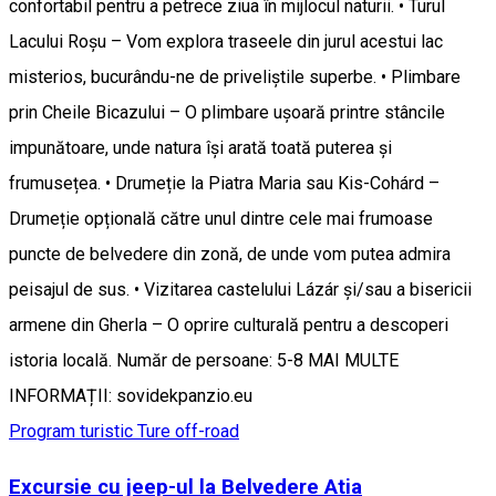
confortabil pentru a petrece ziua în mijlocul naturii. • Turul
Lacului Roșu – Vom explora traseele din jurul acestui lac
misterios, bucurându-ne de priveliștile superbe. • Plimbare
prin Cheile Bicazului – O plimbare ușoară printre stâncile
impunătoare, unde natura își arată toată puterea și
frumusețea. • Drumeție la Piatra Maria sau Kis-Cohárd –
Drumeție opțională către unul dintre cele mai frumoase
puncte de belvedere din zonă, de unde vom putea admira
peisajul de sus. • Vizitarea castelului Lázár și/sau a bisericii
armene din Gherla – O oprire culturală pentru a descoperi
istoria locală. Număr de persoane: 5-8 MAI MULTE
INFORMAȚII: sovidekpanzio.eu
Program turistic
Ture off-road
Excursie cu jeep-ul la Belvedere Atia