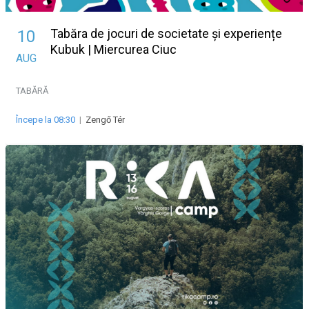
Tabăra de jocuri de societate și experiențe
10
Kubuk | Miercurea Ciuc
AUG
TABĂRĂ
Începe la 08:30
|
Zengő Tér