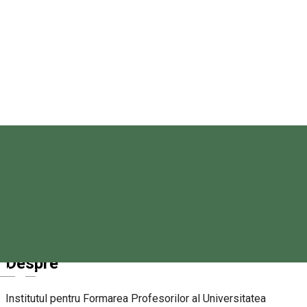
Universitatea Sapientia, Miercurea Ciuc
Piața Libertății 1, Miercurea Ciuc 530104, Románia
Universitatea Sapientia, Miercurea Ciuc
Rezervări
Despre
Magyar
Institutul pentru Formarea Profesorilor al Universitatea