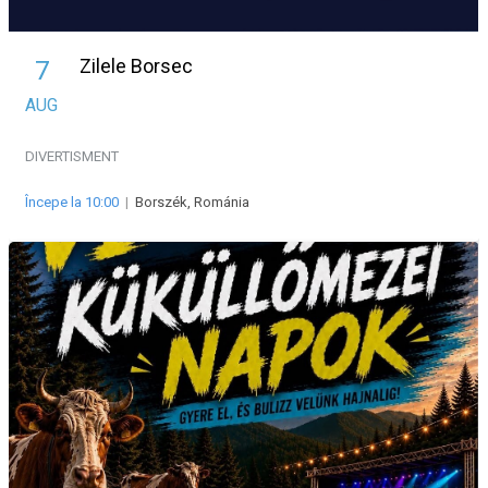
Zilele Borsec
7
AUG
DIVERTISMENT
Începe la 10:00
|
Borszék, Románia