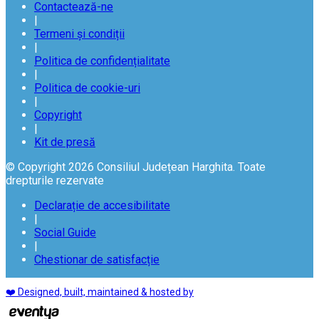
Contactează-ne
|
Termeni și condiții
|
Politica de confidențialitate
|
Politica de cookie-uri
|
Copyright
|
Kit de presă
© Copyright 2026 Consiliul Județean Harghita. Toate
drepturile rezervate
Declarație de accesibilitate
|
Social Guide
|
Chestionar de satisfacție
❤️ Designed, built, maintained & hosted by