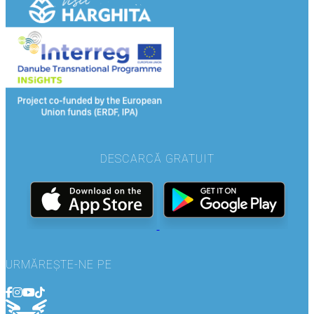
DESCARCĂ GRATUIT
URMĂREȘTE-NE PE