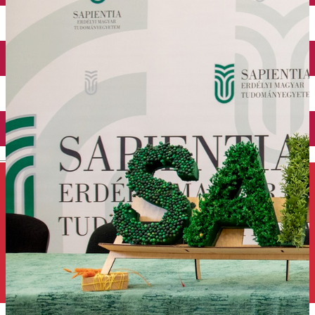
Închirieri auto
Închirieri de biciclete
English