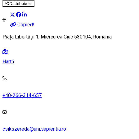
Distribuie
Copied!
Piața Libertății 1, Miercurea Ciuc 530104, Románia
Hartă
+40-266-314-657
csikszereda@uni.sapientia.ro