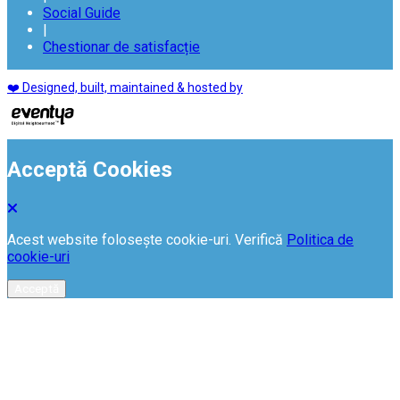
Social Guide
|
Chestionar de satisfacție
❤️ Designed, built, maintained & hosted by
Acceptă Cookies
Acest website folosește cookie-uri. Verifică
Politica de
cookie-uri
Acceptă