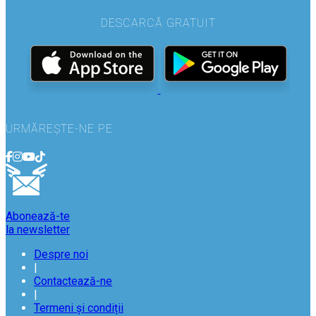
DESCARCĂ GRATUIT
URMĂREȘTE-NE PE
Abonează-te
la newsletter
Despre noi
|
Contactează-ne
|
Termeni și condiții