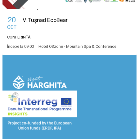
Zilele Județului Harghita
Zilele Ţinutului Secuiesc
20
V. Tușnad EcoBear
OCT
CONFERINȚĂ
Începe la 09:00
|
Hotel O3zone - Mountain Spa & Conference