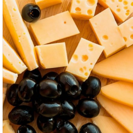
Închirieri de biciclete
English