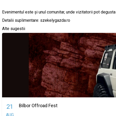
Evenimentul este și unul comunitar, unde vizitatorii pot degusta ș
Detalii suplimentare: szekelygazda.ro
Alte sugestii
Bilbor Offroad Fest
21
AUG