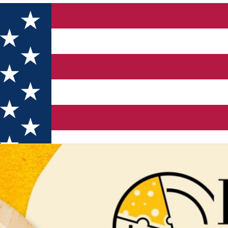
eturi artizanale din Bazinul Carpatic