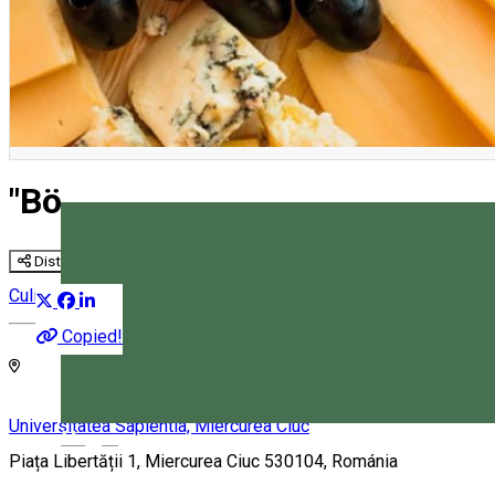
"Böjti Csemege" - Concurs de b
Distribuie
Culinar
Festival
Copied!
Universitatea Sapientia, Miercurea Ciuc
Magyar
Piața Libertății 1, Miercurea Ciuc 530104, Románia