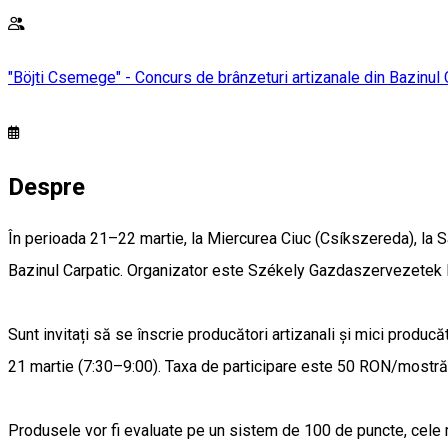
"Böjti Csemege" - Concurs de brânzeturi artizanale din Bazinul 
Despre
În perioada 21–22 martie, la Miercurea Ciuc (Csíkszereda), la S
Bazinul Carpatic. Organizator este Székely Gazdaszervezetek E
Sunt invitați să se înscrie producători artizanali și mici produc
21 martie (7:30–9:00). Taxa de participare este 50 RON/mostră
Produsele vor fi evaluate pe un sistem de 100 de puncte, cele ma