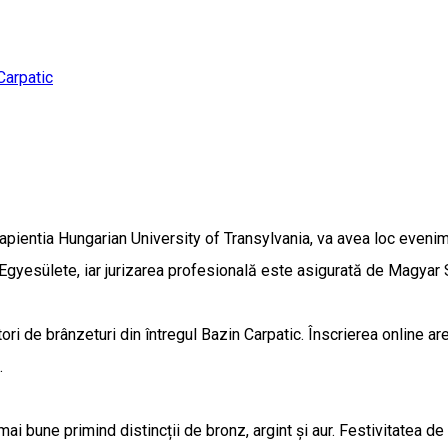
Carpatic
apientia Hungarian University of Transylvania, va avea loc eveni
gyesülete, iar jurizarea profesională este asigurată de Magyar 
ători de brânzeturi din întregul Bazin Carpatic. Înscrierea online a
.
i bune primind distincții de bronz, argint și aur. Festivitatea de