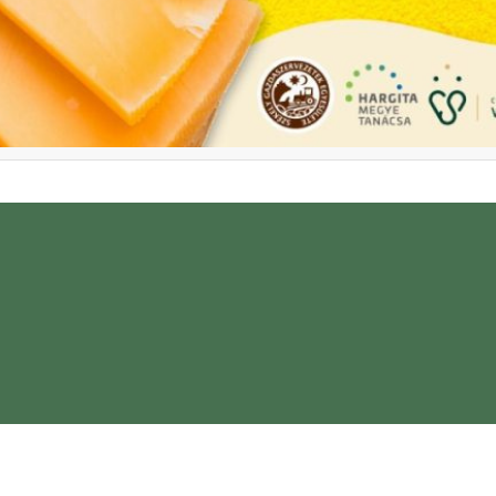
rânzeturi artizanale din Bazinu