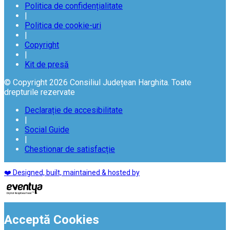
Politica de confidențialitate
|
Politica de cookie-uri
|
Copyright
|
Kit de presă
© Copyright 2026 Consiliul Județean Harghita. Toate
drepturile rezervate
Declarație de accesibilitate
|
Social Guide
|
Chestionar de satisfacție
❤️ Designed, built, maintained & hosted by
Acceptă Cookies