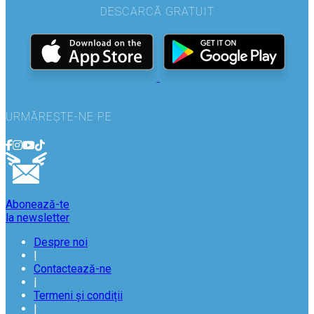
DESCARCĂ GRATUIT
URMĂREȘTE-NE PE
Abonează-te
la newsletter
Despre noi
|
Contactează-ne
|
Termeni și condiții
|