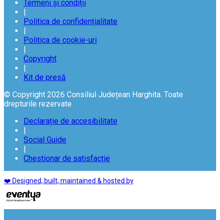
Termeni și condiții
|
Politica de confidențialitate
|
Politica de cookie-uri
|
Copyright
|
Kit de presă
© Copyright 2026 Consiliul Județean Harghita. Toate
drepturile rezervate
Declarație de accesibilitate
|
Social Guide
|
Chestionar de satisfacție
❤️ Designed, built, maintained & hosted by