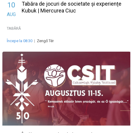
Tabăra de jocuri de societate și experiențe
10
Kubuk | Miercurea Ciuc
AUG
TABĂRĂ
Începe la 08:30
|
Zengő Tér