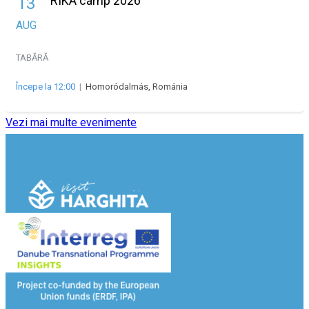
RIKA camp 2026
13
AUG
TABĂRĂ
Începe la 12:00
|
Homoródalmás, Románia
Vezi mai multe evenimente