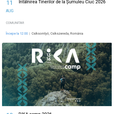
Întâlnirea Tinerilor de la Șumuleu Ciuc 2026
11
AUG
COMUNITAR
Începe la 12:00
|
Csíksomlyó, Csíkszereda, Románia