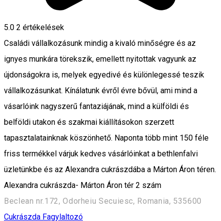
5.0
2
értékelések
Családi vállalkozásunk mindig a kivaló minőségre és az
ignyes munkára törekszik, emellett nyitottak vagyunk az
újdonságokra is, melyek egyedivé és különlegessé teszik
vállalkozásunkat. Kínálatunk évről évre bővül, ami mind a
vásarlóink nagyszerű fantaziájának, mind a külföldi és
belföldi utakon és szakmai kiállításokon szerzett
tapasztalatainknak köszönhető. Naponta több mint 150 féle
friss termékkel várjuk kedves vásárlóinkat a bethlenfalvi
üzletünkbe és az Alexandra cukrászdába a Márton Áron téren.
Alexandra cukrászda- Márton Áron tér 2 szám
Beclean nr.172, Odorheiu Secuiesc, Romania, 535600
Cukrászda
Fagylaltozó