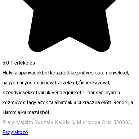
5.0
1 értékelés
Helyi alapanyagokból készített kézműves süteményekkel,
hagyományos és innovatív ízekkel, finom kávéval,
szendvicsekkel várjuk vendégeinket. Újdonság: nyáron
kézműves fagylaltok találhatóak a cukrászda előtt. Rendelj a
Hamm alkalmazásból
Piața Majláth Gusztáv Károly 6, Miercurea Ciuc 530003, Romania
Fagylaltozó