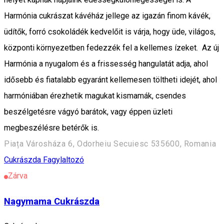
Harmónia cukrászat kávéház jellege az igazán finom kávék,
üdítők, forró csokoládék kedvelőit is várja, hogy üde, világos,
központi környezetben fedezzék fel a kellemes ízeket. Az új
Harmónia a nyugalom és a frissesség hangulatát adja, ahol
idősebb és fiatalabb egyaránt kellemesen töltheti idejét, ahol
harmóniában érezhetik magukat kismamák, csendes
beszélgetésre vágyó barátok, vagy éppen üzleti
megbeszélésre betérők is.
Piața Városháza 6, Odorheiu Secuiesc 535600, Romania
Cukrászda
Fagylaltozó
Zárva
Nagymama Cukrászda