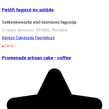
Petőfi fagyizó és sütőde
Székelykeresztúr első kézműves fagyizója.
Cristuru Secuiesc 535400, Romania
Kávézó
Cukrászda
Fagylaltozó
Zárva
Promenade artisan cake • coffee