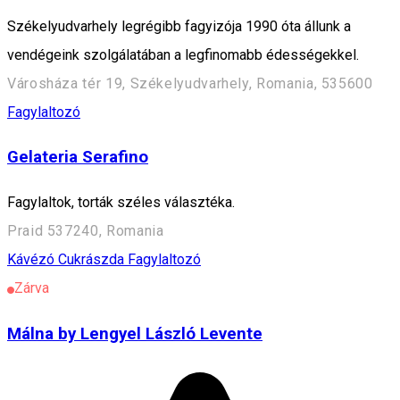
Székelyudvarhely legrégibb fagyizója 1990 óta állunk a
vendégeink szolgálatában a legfinomabb édességekkel.
Városháza tér 19, Székelyudvarhely, Romania, 535600
Fagylaltozó
Gelateria Serafino
Fagylaltok, torták széles választéka.
Praid 537240, Romania
Kávézó
Cukrászda
Fagylaltozó
Zárva
Málna by Lengyel László Levente