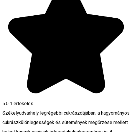
5.0
1 értékelés
Székelyudvarhely legrégebbi cukrászdájában, a hagyományos
cukrászkülönlegességek és sütemények megőrzése mellett
helyet kapnak napjaink édességkülönlegességei is. A