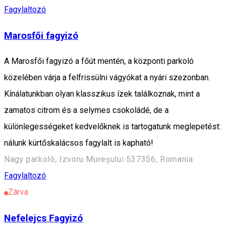
Fagylaltozó
Marosfői fagyizó
A Marosfői fagyizó a főút mentén, a központi parkoló
közelében várja a felfrissülni vágyókat a nyári szezonban.
Kínálatunkban olyan klasszikus ízek találkoznak, mint a
zamatos citrom és a selymes csokoládé, de a
különlegességeket kedvelőknek is tartogatunk meglepetést:
nálunk kürtőskalácsos fagylalt is kapható!
Nagy parkoló, Izvoru Mureșului 537356, Romania
Fagylaltozó
Zárva
Nefelejcs Fagyizó