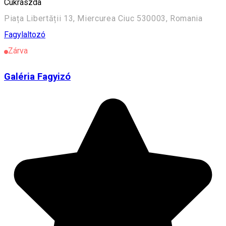
Cukrászda
Piața Libertății 13, Miercurea Ciuc 530003, Romania
Fagylaltozó
Zárva
Galéria Fagyizó