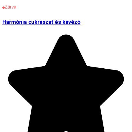
Zárva
Harmónia cukrászat és kávézó