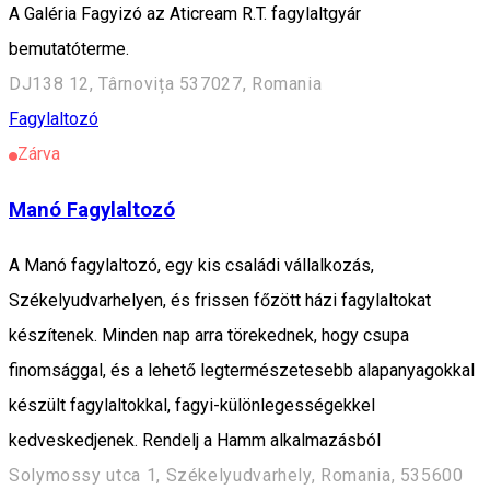
A Galéria Fagyizó az Aticream R.T. fagylaltgyár
bemutatóterme.
DJ138 12, Târnovița 537027, Romania
Fagylaltozó
Zárva
Manó Fagylaltozó
A Manó fagylaltozó, egy kis családi vállalkozás,
Székelyudvarhelyen, és frissen főzött házi fagylaltokat
készítenek. Minden nap arra törekednek, hogy csupa
finomsággal, és a lehető legtermészetesebb alapanyagokkal
készült fagylaltokkal, fagyi-különlegességekkel
kedveskedjenek. Rendelj a Hamm alkalmazásból
Solymossy utca 1, Székelyudvarhely, Romania, 535600