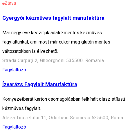
Zárva
Gyergyói kézműves fagylalt manufaktúra
Már négy éve készítjük adalékmentes kézműves
fagylaltunkat, ami most már cukor meg glutén mentes
változatokban is élvezhetõ.
Strada Carpați 2, Gheorgheni 535500, Romania
Fagylaltozó
Ízvarázs Fagylalt Manufaktúra
Környezetbarát karton csomagolásban felkínált olasz stílusú
kézműves fagylalt.
Aleea Tineretului 11, Odorheiu Secuiesc 535600, Romania
Fagylaltozó