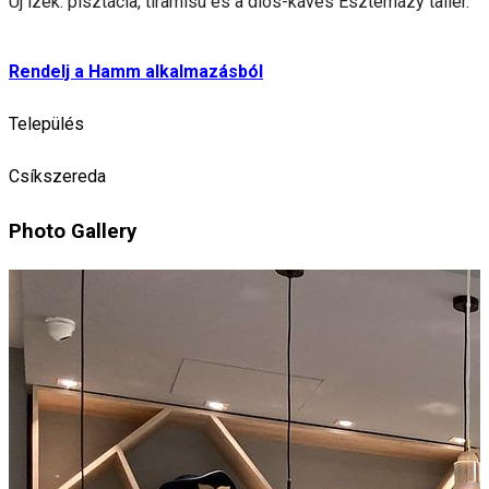
Új ízek: pisztácia, tiramisu és a diós-kávés Eszterházy tallér.
Rendelj a Hamm alkalmazásból
Település
Csíkszereda
Photo Gallery