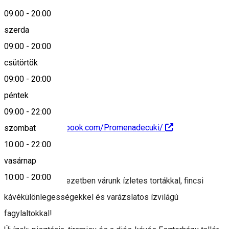
09:00
-
20:00
Keresd térképen
szerda
09:00
-
20:00
csütörtök
+40742 211 405
09:00
-
20:00
péntek
09:00
-
22:00
https://www.facebook.com/Promenadecuki/
szombat
10:00
-
22:00
Leírás
vasárnap
10:00
-
20:00
Hangulatos környezetben várunk ízletes tortákkal, fincsi
kávékülönlegességekkel és varázslatos ízvilágú
fagylaltokkal!