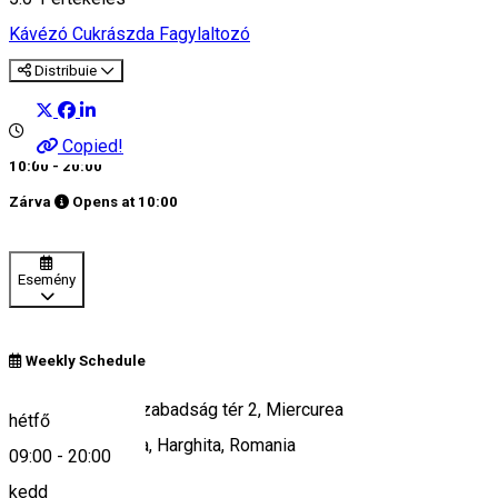
Kávézó
Cukrászda
Fagylaltozó
Distribuie
Copied!
10:00 - 20:00
Zárva
Opens at
10:00
Esemény
Weekly Schedule
Piata Libertatii/Szabadság tér 2, Miercurea
hétfő
Ciuc/Csíkszereda, Harghita, Romania
09:00
-
20:00
kedd