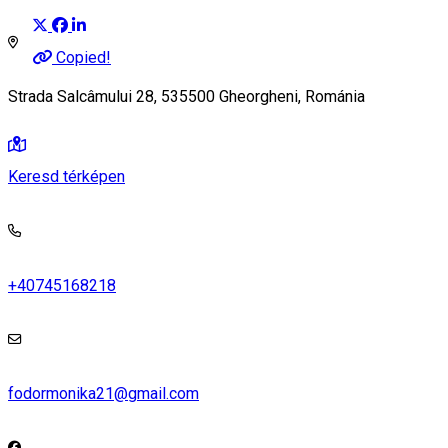
Copied!
Strada Salcâmului 28, 535500 Gheorgheni, Románia
Keresd térképen
+40745168218
fodormonika21@gmail.com