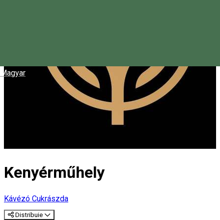
Magyar
Kenyérműhely
Kávézó
Cukrászda
Distribuie