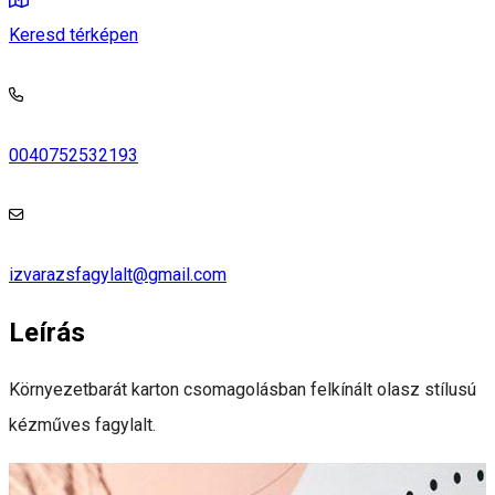
Keresd térképen
0040752532193
izvarazsfagylalt@gmail.com
Leírás
Környezetbarát karton csomagolásban felkínált olasz stílusú
kézműves fagylalt.