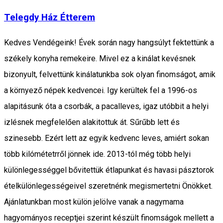
Telegdy Ház Étterem
Kedves Vendégeink! Évek során nagy hangsúlyt fektettünk a
székely konyha remekeire. Mivel ez a kinálat kevésnek
bizonyult, felvettünk kinálatunkba sok olyan finomságot, amik
a környező népek kedvencei. Igy kerültek fel a 1996-os
alapitásunk óta a csorbák, a pacalleves, igaz utóbbit a helyi
izlésnek megfelelően alakitottuk át. Sűrűbb lett és
szinesebb. Ezért lett az egyik kedvenc leves, amiért sokan
több kilómétetrről jönnek ide. 2013-tól még több helyi
különlegességgel bővitettük étlapunkat és havasi pásztorok
ételkülönlegességeivel szeretnénk megismertetni Önökket.
Ajánlatunkban most külön jelölve vanak a nagymama
hagyományos receptjei szerint készült finomságok mellett a