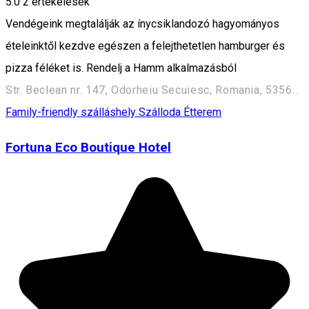
5.0
2
értékelések
Vendégeink megtalálják az ínycsiklandozó hagyományos
ételeinktől kezdve egészen a felejthetetlen hamburger és
pizza féléket is. Rendelj a Hamm alkalmazásból
Str. Beclean nr. 147, Odorheiu Secuiesc, Romania, 535600
Family-friendly szálláshely
Szálloda
Étterem
Fortuna Eco Boutique Hotel