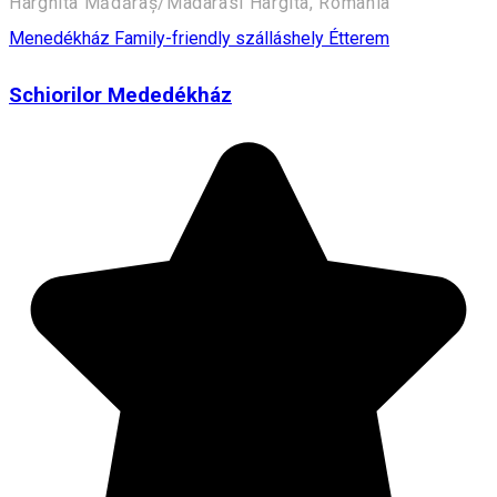
Harghita Mădăraș/Madarasi Hargita, Romania
Menedékház
Family-friendly szálláshely
Étterem
Schiorilor Mededékház