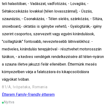
teli halastóban; - Vadászat, vadfotózás; - Lovaglás; -
Sétakocsikázás lovakkal (télen lovasszánnal); - Úszás,
szaunázás; - Csonakázás; - Télen síelés, szánkózás; - Sítúra,
snowboard,- oktatás is igénybe vehető; - Gyalogtúrák,- igény
szerint csoportos, szervezett vagy egyéni kirándulások,
"csillagtúrák" fontosabb, nevezetesebb látnivalókhoz. -
medveles, kirándulás terepjáróval - résztvehet motorosszán
túrákon, - a kedves vendégek rendelkezésére áll télen-nyáron
a szauna illetve jakuzzi felár ellenében. Éttermünk mesés
környezetben várja a falatozásra és kikapcsolódásra
vágyókat Ivóban.
81/A, Ivòpataka, Romania
Étterem
Family-friendly étterem
Nyitva