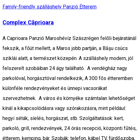
Family-friendly szálláshely
Panzió
Étterem
Complex Căprioara
A Caprioara Panzió Maroshévíz Szászrégen felőli bejáratánál
fekszik, a főút mellett, a Maros jobb partján, a Băşu csúcs
sziklái alatt, a természet közepén. A szálláshely modern, jól
felszerelt szobáiban 24 ágy található. A vendégház nagy
parkolóval, horgásztóval rendelkezik, A 300 fős étteremben
különféle rendezvényeket és ünnepi vacsorákat
szervezhetnek. A város és környéke számtalan lehetőséget
kínál a kikapcsolódásra vagy szórakozásra, mint például:
hegyi séták, síelés, horgászat, stb. Szolgáltatások: kert,
parkoló, grill, rendezvények, 24 órás recepció, központi fűtés,
étterem, kemping, bár. Szobák: telefon, kábel TV, fürdőszoba,