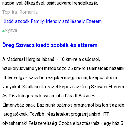
nappalival, étkezővel, saját udvarral rendelkezik.
Toplita, Romania
Kiadó szobák
Family-friendly szálláshely
Étterem
Nyitva
Öreg Szivacs kiadó szobák és étterem
A Madarasi Hargita lábánál - 10 km-re a csúcstól,
Székelyudvarhelytől mindössze 25 km-re találhatóak házaink,
itt Ivóvölgye szívében várjuk a megpihenni, kikapcsolódni
vágyókat. Szállásunk részét képezi az Öreg Szivacs Étterem
és Pisztrángos-nak, valamint a Fáradt Bakancs
Élménybázisnak. Bázisunk számos programot biztosít az ide
látogatóknak. További részleteket programjainkról ITT
olvashatnak! Felszereltség: Szoba elosztás/ház - egy ház 5