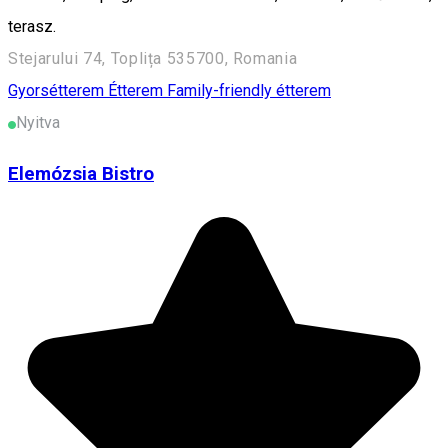
terasz.
Stejarului 74, Toplița 535700, Romania
Gyorsétterem
Étterem
Family-friendly étterem
Nyitva
Elemózsia Bistro