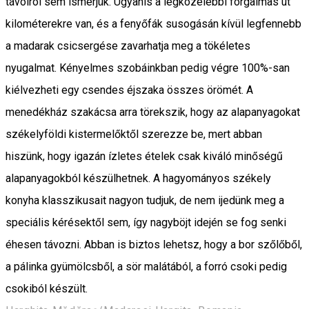
távolról sem ismerjük. Ugyanis a legközelebbi forgalmas út
kilométerekre van, és a fenyőfák susogásán kívül legfennebb
a madarak csicsergése zavarhatja meg a tökéletes
nyugalmat. Kényelmes szobáinkban pedig végre 100%-san
kiélvezheti egy csendes éjszaka összes örömét. A
menedékház szakácsa arra törekszik, hogy az alapanyagokat
székelyföldi kistermelőktől szerezze be, mert abban
hiszünk, hogy igazán ízletes ételek csak kiváló minőségű
alapanyagokból készülhetnek. A hagyományos székely
konyha klasszikusait nagyon tudjuk, de nem ijedünk meg a
speciális kérésektől sem, így nagyböjt idején se fog senki
éhesen távozni. Abban is biztos lehetsz, hogy a bor szőlőből,
a pálinka gyümölcsből, a sör malátából, a forró csoki pedig
csokiból készült.