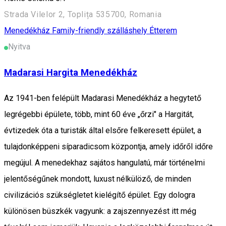
Strada Vilelor 2, Toplița 535700, Romania
Menedékház
Family-friendly szálláshely
Étterem
Nyitva
Madarasi Hargita Menedékház
Az 1941-ben felépült Madarasi Menedékház a hegytető
legrégebbi épülete, több, mint 60 éve „őrzi" a Hargitát,
évtizedek óta a turisták által elsőre felkeresett épület, a
tulajdonképpeni síparadicsom központja, amely időről időre
megújul. A menedekhaz sajátos hangulatú, már történelmi
jelentőségűnek mondott, luxust nélkülöző, de minden
civilizációs szükségletet kielégítő épület. Egy dologra
különösen büszkék vagyunk: a zajszennyezést itt még