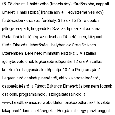
fő. Földszint: 1 hálószóba (francia ágy), fürdőszoba, nappali
Emelet: 1 hálószoba( francia ágy + 1 egyszemélyes ágy),
fürdőszoba - összes férőhely: 3 ház - 15 fő Település
jellege: vizparti, hegyvideki, Szállás típusa: kulcsosház
Parkolási lehetőség: az udvarban Fűthető: igen, központi
fütés Étkezési lehetőség - helyben az Öreg Szivacs
Étteremben Bérelhető minimum éjszaka: 3 A szállás
igénybevételének legkorábbi időpontja: 12 óra A szállás
kötelezõ elhagyásának időpontja: 10 óra Programajánló:
Legyen szó családi pihenésről, aktív kikapcsolódásról,
csapatépítésről a Fáradt Bakancs Élménybáziban nem fognak
csalódni, programjainkról, szólgáltatásainkról a
www.faradtbakancs.ro weboldalon tájékozódhatnak! További
kikapcsolódási lehetőségek: - Horgászat - egy pisztránggal