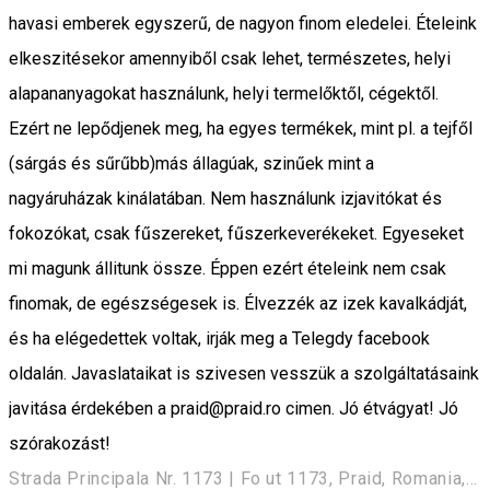
havasi emberek egyszerű, de nagyon finom eledelei. Ételeink
elkeszitésekor amennyiből csak lehet, természetes, helyi
alapananyagokat használunk, helyi termelőktől, cégektől.
Ezért ne lepődjenek meg, ha egyes termékek, mint pl. a tejfől
(sárgás és sűrűbb)más állagúak, szinűek mint a
nagyáruházak kinálatában. Nem használunk izjavitókat és
fokozókat, csak fűszereket, fűszerkeverékeket. Egyeseket
mi magunk állitunk össze. Éppen ezért ételeink nem csak
finomak, de egészségesek is. Élvezzék az izek kavalkádját,
és ha elégedettek voltak, irják meg a Telegdy facebook
oldalán. Javaslataikat is szivesen vesszük a szolgáltatásaink
javitása érdekében a praid@praid.ro cimen. Jó étvágyat! Jó
szórakozást!
Strada Principala Nr. 1173 | Fo ut 1173, Praid, Romania, 537240