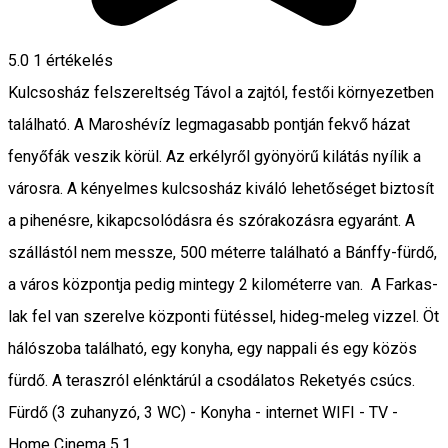
5.0
1 értékelés
Kulcsosház felszereltség Távol a zajtól, festői környezetben
található. A Maroshévíz legmagasabb pontján fekvő házat
fenyőfák veszik körül. Az erkélyről gyönyörű kilátás nyílik a
városra. A kényelmes kulcsosház kiváló lehetőséget biztosít
a pihenésre, kikapcsolódásra és szórakozásra egyaránt. A
szállástól nem messze, 500 méterre található a Bánffy-fürdő,
a város központja pedig mintegy 2 kilométerre van. A Farkas-
lak fel van szerelve központi fütéssel, hideg-meleg vizzel. Öt
hálószoba található, egy konyha, egy nappali és egy közös
fürdő. A teraszról elénktárúl a csodálatos Reketyés csúcs.
Fürdő (3 zuhanyzó, 3 WC) - Konyha - internet WIFI - TV -
Home Cinema 5.1