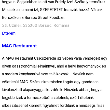
hegyein. Sajtjainkban is ott van Erdély íze! Székely termékek.
Mi csak az umami ízt, SZERETETET tesszük hozzá. Várunk
Borszéken a Borsec Street Foodban.
Str. Uzinei, 535300 Borsec, Románia
Étterem
MAG Restaurant
A MAG Restaurant Csíkszereda szívében várja vendégeit egy
olyan gasztronómiai élménnyel, ahol a helyi hagyományok és
a modern konyhaművészet találkoznak. Nevünk nem
véletlenül MAG. Számunkra minden fogás egy gondosan
kiválasztott alapanyaggal kezdődik. Hiszünk abban, hogy a
legjobb ízek a természetből születnek, ezért ételeink
elkészítésénél kiemelt figyelmet fordítunk a minőségi, friss