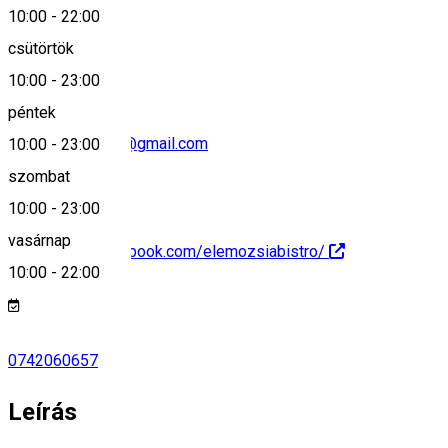
10:00
-
22:00
0040742060657
csütörtök
10:00
-
23:00
péntek
elemozsiabistro@gmail.com
10:00
-
23:00
szombat
10:00
-
23:00
vasárnap
https://www.facebook.com/elemozsiabistro/
10:00
-
22:00
0742060657
Leírás