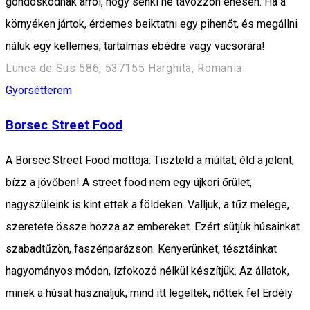
gondoskodnak arról, hogy senki ne távozzon éhesen. Ha a
környéken jártok, érdemes beiktatni egy pihenőt, és megállni
náluk egy kellemes, tartalmas ebédre vagy vacsorára!
Lunca de Sus 586, 537155 Harghita, Romania
Gyorsétterem
Borsec Street Food
A Borsec Street Food mottója: Tiszteld a múltat, éld a jelent,
bízz a jövőben! A street food nem egy újkori őrület,
nagyszüleink is kint ettek a földeken. Valljuk, a tűz melege,
szeretete össze hozza az embereket. Ezért sütjük húsainkat
szabadtűzön, faszénparázson. Kenyerünket, tésztáinkat
hagyományos módon, ízfokozó nélkül készítjük. Az állatok,
minek a húsát használjuk, mind itt legeltek, nőttek fel Erdély