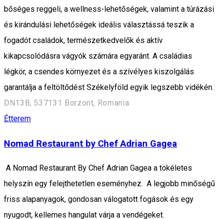
bőséges reggeli, a wellness-lehetőségek, valamint a túrázási
és kirándulási lehetőségek ideális választássá teszik a
fogadót családok, természetkedvelők és aktív
kikapcsolódásra vágyók számára egyaránt. A családias
légkör, a csendes környezet és a szívélyes kiszolgálás
garantálja a feltöltődést Székelyföld egyik legszebb vidékén.
DN13B, 537131 Borzont, Romania
Étterem
Nomad Restaurant by Chef Adrian Gagea
A Nomad Restaurant By Chef Adrian Gagea a tökéletes
helyszín egy felejthetetlen eseményhez. A legjobb minőségű
friss alapanyagok, gondosan válogatott fogások és egy
nyugodt, kellemes hangulat várja a vendégeket.