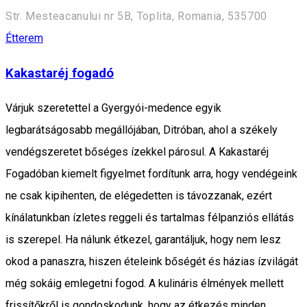
Str. Mesteacanului nr 5B, Toplita, Romania, 535700
Étterem
Kakastaréj fogadó
Várjuk szeretettel a Gyergyói-medence egyik
legbarátságosabb megállójában, Ditróban, ahol a székely
vendégszeretet bőséges ízekkel párosul. A Kakastaréj
Fogadóban kiemelt figyelmet fordítunk arra, hogy vendégeink
ne csak kipihenten, de elégedetten is távozzanak, ezért
kínálatunkban ízletes reggeli és tartalmas félpanziós ellátás
is szerepel. Ha nálunk étkezel, garantáljuk, hogy nem lesz
okod a panaszra, hiszen ételeink bőségét és házias ízvilágát
még sokáig emlegetni fogod. A kulináris élmények mellett
frissítőkről is gondoskodunk, hogy az étkezés minden