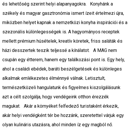
és lehetőség szerint helyi alapanyagokra. Konyhánk a
székely és magyar gasztronómia ismert ízeit értelmezi újra,
miközben helyet kapnak a nemzetközi konyha inspirációi és a
szezonális különlegességek is. A hagyományos receptek
mellett prémium húsételek, kreatív köretek, friss saláták és
házi desszertek teszik teljessé a kínálatot. A MAG nem
csupán egy étterem, hanem egy találkozási pont is. Egy hely,
ahol a családi ebédek, baráti beszélgetések és különleges
alkalmak emlékezetes élménnyé válnak. Letisztult,
természetközeli hangulatunk és figyelmes kiszolgálásunk
azt a célt szolgálja, hogy vendégeink otthon érezzék
magukat. Akár a környéket felfedező turistaként érkezik,
akár helyi vendégként tér be hozzánk, szeretettel várjuk egy
olyan kulináris utazásra, ahol minden íz egy magból nő.