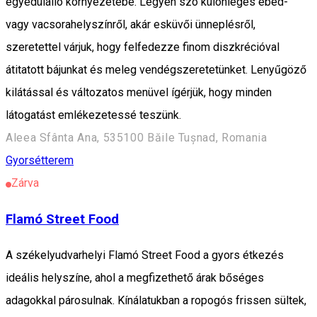
egyedülálló környezetébe. Legyen szó különleges ebéd-
vagy vacsorahelyszínről, akár esküvői ünneplésről,
szeretettel várjuk, hogy felfedezze finom diszkrécióval
átitatott bájunkat és meleg vendégszeretetünket. Lenyűgöző
kilátással és változatos menüvel ígérjük, hogy minden
látogatást emlékezetessé teszünk.
Aleea Sfânta Ana, 535100 Băile Tușnad, Romania
Gyorsétterem
Zárva
Flamó Street Food
A székelyudvarhelyi Flamó Street Food a gyors étkezés
ideális helyszíne, ahol a megfizethető árak bőséges
adagokkal párosulnak. Kínálatukban a ropogós frissen sültek,