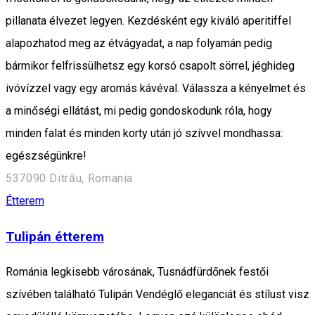
pillanata élvezet legyen. Kezdésként egy kiváló aperitiffel
alapozhatod meg az étvágyadat, a nap folyamán pedig
bármikor felfrissülhetsz egy korsó csapolt sörrel, jéghideg
ivóvízzel vagy egy aromás kávéval. Válassza a kényelmet és
a minőségi ellátást, mi pedig gondoskodunk róla, hogy
minden falat és minden korty után jó szívvel mondhassa:
egészségünkre!
537090 Ditrău, Romania
Étterem
Tulipán étterem
Románia legkisebb városának, Tusnádfürdőnek festői
szívében található Tulipán Vendéglő eleganciát és stílust visz