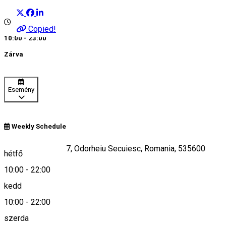
Copied!
10:00 - 23:00
Zárva
Esemény
Weekly Schedule
Str. Beclean nr. 147, Odorheiu Secuiesc, Romania, 535600
hétfő
10:00
-
22:00
kedd
Keresd térképen
10:00
-
22:00
szerda