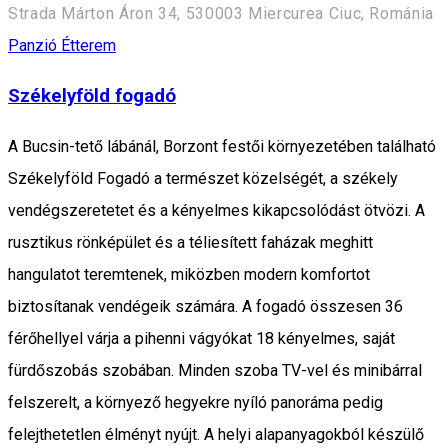
Strada Márton Áron 34, 530003 Miercurea Ciuc, Románia
Panzió
Étterem
Székelyföld fogadó
A Bucsin-tető lábánál, Borzont festői környezetében található
Székelyföld Fogadó a természet közelségét, a székely
vendégszeretetet és a kényelmes kikapcsolódást ötvözi. A
rusztikus rönképület és a téliesített faházak meghitt
hangulatot teremtenek, miközben modern komfortot
biztosítanak vendégeik számára. A fogadó összesen 36
férőhellyel várja a pihenni vágyókat 18 kényelmes, saját
fürdőszobás szobában. Minden szoba TV-vel és minibárral
felszerelt, a környező hegyekre nyíló panoráma pedig
felejthetetlen élményt nyújt. A helyi alapanyagokból készülő