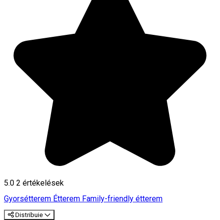
5.0
2
értékelések
Gyorsétterem
Étterem
Family-friendly étterem
Distribuie