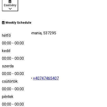
Esemény
Weekly Schedule
42, Mádéfalva, Romania, 537295
hétfő
00:00
-
00:00
kedd
Keresd térképen
00:00
-
00:00
szerda
00:00
-
00:00
0040266379263
•
+40747465407
csütörtök
00:00
-
00:00
péntek
info@amade.ro
00:00
-
00:00