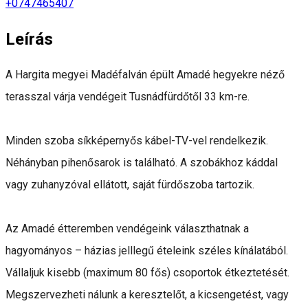
+0747465407
Leírás
A Hargita megyei Madéfalván épült Amadé hegyekre néző
terasszal várja vendégeit Tusnádfürdőtől 33 km-re.
Minden szoba síkképernyős kábel-TV-vel rendelkezik.
Néhányban pihenősarok is található. A szobákhoz káddal
vagy zuhanyzóval ellátott, saját fürdőszoba tartozik.
Az Amadé étteremben vendégeink választhatnak a
hagyományos – házias jelllegű ételeink széles kínálatából.
Vállaljuk kisebb (maximum 80 fős) csoportok étkeztetését.
Megszervezheti nálunk a keresztelőt, a kicsengetést, vagy