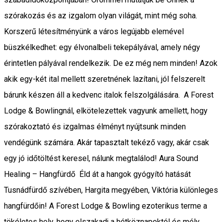
szórakozás és az izgalom olyan világát, mint még soha.
Korszerű létesítményünk a város legújabb elemével
büszkélkedhet: egy élvonalbeli tekepályával, amely négy
érintetlen pályával rendelkezik. De ez még nem minden! Azok
akik egy-két ital mellett szeretnének lazítani, jól felszerelt
bárunk készen áll a kedvenc italok felszolgálására. A Forest
Lodge & Bowlingnál, elkötelezettek vagyunk amellett, hogy
szórakoztató és izgalmas élményt nyújtsunk minden
vendégünk számára. Akár tapasztalt tekéző vagy, akár csak
egy jó időtöltést keresel, nálunk megtalálod! Aura Sound
Healing – Hangfürdő Éld át a hangok gyógyító hatását
Tusnádfürdő szívében, Hargita megyében, Viktória különleges
hangfürdőin! A Forest Lodge & Bowling ezoterikus terme a
tökéletes hely, hogy elszakadj a hétköznapoktól és mély,