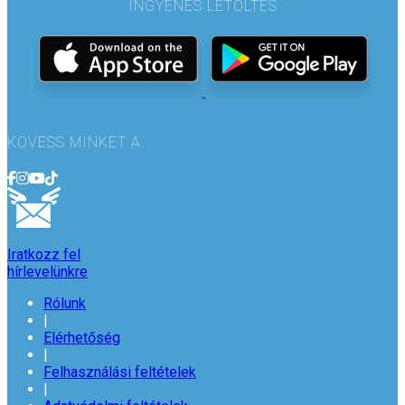
INGYENES LETÖLTÉS
KÖVESS MINKET A
Iratkozz fel
hírlevelünkre
Rólunk
|
Elérhetőség
|
Felhasználási feltételek
|