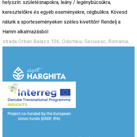
helyszín: születésnapokra, leány / legénybúcsúkra,
keresztelőkre és egyéb eseményekre, cégbulikra. Kövesd
nálunk a sporteseményeken széles kivetítőn! Rendelj a
Hamm alkalmazásból
strada Orban Balazs 106, Odorheiu Secuiesc, Romania, 535600