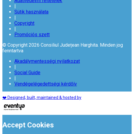
Adatvédelmi feltételek
|
Sütik használata
|
Copyright
|
Promóciós szett
© Copyright 2026 Consiliul Județean Harghita. Minden jog
fenntartva
Akadálymentességi nyilatkozat
|
Social Guide
|
Vendégelégedettségi kérdőív
❤️ Designed, built, maintained & hosted by
Accept Cookies