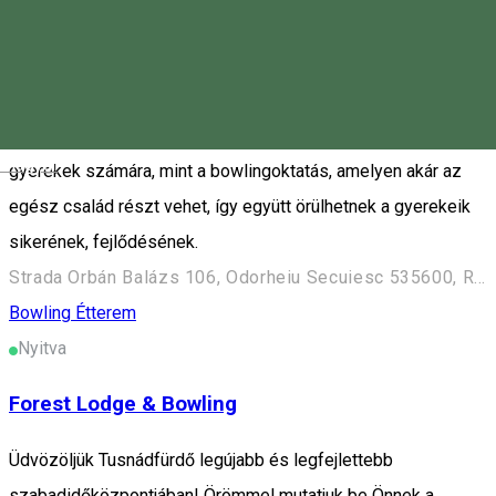
vagyunk azzal, hogy ha egy család hozzánk érkezik, akkor
nem csak a gyerekek szeretnék jól érezni magukat, hanem a
szülők is szeretnének egy kicsit megpihenni. Ezért
bevezettünk olyan fejlesztő és szórakoztató programokat a
Magyar
gyerekek számára, mint a bowlingoktatás, amelyen akár az
egész család részt vehet, így együtt örülhetnek a gyerekeik
sikerének, fejlődésének.
Strada Orbán Balázs 106, Odorheiu Secuiesc 535600, Romania
Bowling
Étterem
Nyitva
Forest Lodge & Bowling
Üdvözöljük Tusnádfürdő legújabb és legfejlettebb
szabadidőközpontjában! Örömmel mutatjuk be Önnek a