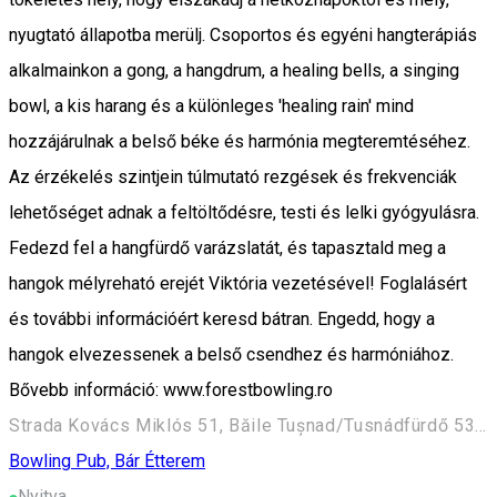
nyugtató állapotba merülj. Csoportos és egyéni hangterápiás
alkalmainkon a gong, a hangdrum, a healing bells, a singing
bowl, a kis harang és a különleges 'healing rain' mind
hozzájárulnak a belső béke és harmónia megteremtéséhez.
Az érzékelés szintjein túlmutató rezgések és frekvenciák
lehetőséget adnak a feltöltődésre, testi és lelki gyógyulásra.
Fedezd fel a hangfürdő varázslatát, és tapasztald meg a
hangok mélyreható erejét Viktória vezetésével! Foglalásért
és további információért keresd bátran. Engedd, hogy a
hangok elvezessenek a belső csendhez és harmóniához.
Bővebb információ: www.forestbowling.ro
Strada Kovács Miklós 51, Băile Tușnad/Tusnádfürdő 535100, Romania
Bowling
Pub, Bár
Étterem
Nyitva