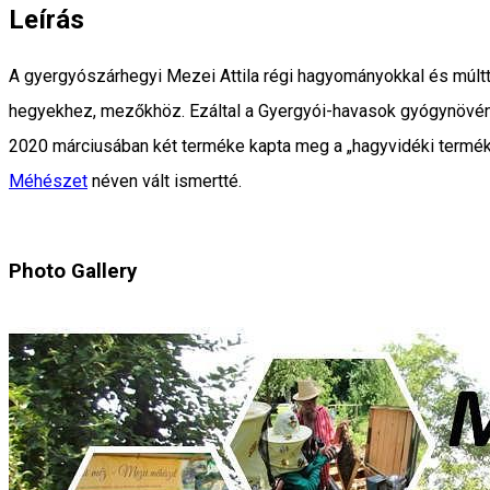
Leírás
A gyergyószárhegyi Mezei Attila régi hagyományokkal és múlt
hegyekhez, mezőkhöz. Ezáltal a Gyergyói-havasok gyógynövény
2020 márciusában két terméke kapta meg a „hagyvidéki termék” 
Méhészet
néven vált ismertté.
Photo Gallery