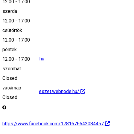
12:00
-
17:00
szerda
12:00
-
17:00
0741-534.995
csütörtök
12:00
-
17:00
péntek
apiterapia@gmail.hu
12:00
-
17:00
szombat
Closed
vasárnap
http://mezei-meheszet.webnode.hu/
Closed
https://www.facebook.com/1781676642084457