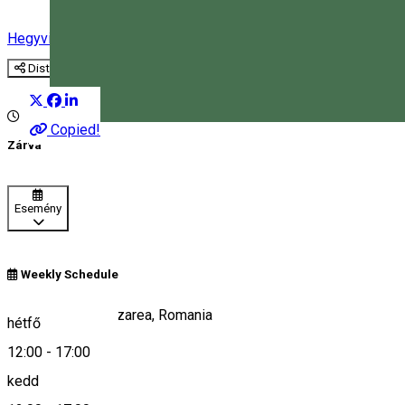
Hegyvidéki termék
Distribuie
Copied!
Magyar
Zárva
Esemény
Weekly Schedule
Bethlen Gábor, Lazarea, Romania
hétfő
12:00
-
17:00
kedd
Keresd térképen