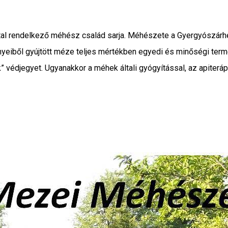
tal rendelkező méhész család sarja. Méhészete a Gyergyószárhe
eiből gyújtött méze teljes mértékben egyedi és minőségi term
védjegyet. Ugyanakkor a méhek általi gyógyítással, az apiteráp