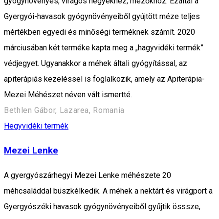
gyógynövényes, virágos hegyekhez, mezőkhöz. Ezáltal a
Gyergyói-havasok gyógynövényeiből gyújtött méze teljes
mértékben egyedi és minőségi terméknek számít. 2020
márciusában két terméke kapta meg a „hagyvidéki termék”
védjegyet. Ugyanakkor a méhek általi gyógyítással, az
apiterápiás kezeléssel is foglalkozik, amely az Apiterápia-
Mezei Méhészet néven vált ismertté.
Bethlen Gábor, Lazarea, Romania
Hegyvidéki termék
Mezei Lenke
A gyergyószárhegyi Mezei Lenke méhészete 20
méhcsaláddal büszkélkedik. A méhek a nektárt és virágport a
Gyergyószéki havasok gyógynövényeiből gyűjtik össsze,