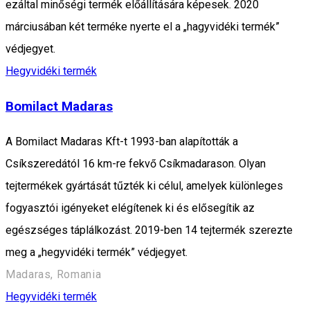
ezáltal minőségi termék előállítására képesek. 2020
márciusában két terméke nyerte el a „hagyvidéki termék”
védjegyet.
Hegyvidéki termék
Bomilact Madaras
A Bomilact Madaras Kft-t 1993-ban alapították a
Csíkszeredától 16 km-re fekvő Csíkmadarason. Olyan
tejtermékek gyártását tűzték ki célul, amelyek különleges
fogyasztói igényeket elégítenek ki és elősegítik az
egészséges táplálkozást. 2019-ben 14 tejtermék szerezte
meg a „hegyvidéki termék” védjegyet.
Madaras, Romania
Hegyvidéki termék