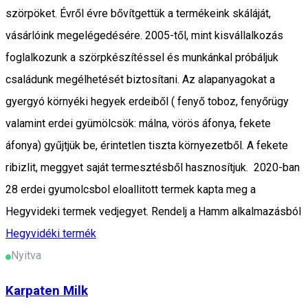
szörpöket. Évről évre bővítgettük a termékeink skáláját,
vásárlóink megelégedésére. 2005-től, mint kisvállalkozás
foglalkozunk a szörpkészítéssel és munkánkal próbáljuk
családunk megélhetését biztosítani. Az alapanyagokat a
gyergyó környéki hegyek erdeiből ( fenyő toboz, fenyőrügy
valamint erdei gyümölcsök: málna, vörös áfonya, fekete
áfonya) gyűjtjük be, érintetlen tiszta környezetből. A fekete
ribizlit, meggyet saját termesztésből hasznosítjuk. 2020-ban
28 erdei gyumolcsbol eloallitott termek kapta meg a
Hegyvideki termek vedjegyet. Rendelj a Hamm alkalmazásból
Hegyvidéki termék
Nyitva
Karpaten Milk