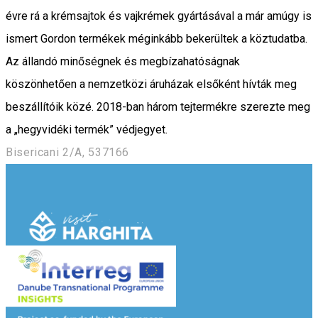
évre rá a krémsajtok és vajkrémek gyártásával a már amúgy is
ismert Gordon termékek méginkább bekerültek a köztudatba.
Az állandó minőségnek és megbízahatóságnak
köszönhetően a nemzetközi áruházak elsőként hívták meg
beszállítóik közé. 2018-ban három tejtermékre szerezte meg
a „hegyvidéki termék” védjegyet.
Bisericani 2/A, 537166