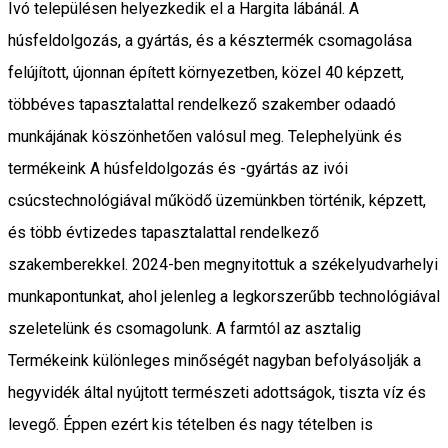
Ivó településen helyezkedik el a Hargita lábánál. A
húsfeldolgozás, a gyártás, és a késztermék csomagolása
felújított, újonnan épített környezetben, közel 40 képzett,
többéves tapasztalattal rendelkező szakember odaadó
munkájának köszönhetően valósul meg. Telephelyünk és
termékeink A húsfeldolgozás és -gyártás az ivói
csúcstechnológiával működő üzemünkben történik, képzett,
és több évtizedes tapasztalattal rendelkező
szakemberekkel. 2024-ben megnyitottuk a székelyudvarhelyi
munkapontunkat, ahol jelenleg a legkorszerűbb technológiával
szeletelünk és csomagolunk. A farmtól az asztalig
Termékeink különleges minőségét nagyban befolyásolják a
hegyvidék által nyújtott természeti adottságok, tiszta víz és
levegő. Éppen ezért kis tételben és nagy tételben is