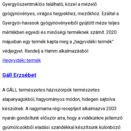
Gyergyószentmiklós található, közel a mézelő
gyógynövényes, virágos hegyekhez, mezőkhöz. Ezáltal a
Gyergyói-havasok gyógynövényeiből gyújtött méze teljes
mértékben egyedi és minőségi terméknek számít. 2020
májusban egy termék kapta meg a „hagyvidéki termék”
védjegyet. Rendelj a Hamm alkalmazásból
Hegyvidéki termék
Gáll Erzsébet
A GÁLL természetes háziszörpök természetes
alapanyagokból, hagyományos módon, hidegen sajtolva
készülnek. A nagymama régi receptjeit alkalmazva 2003
nyarán gondoltunk először arra, hogy a vidékünkre jellemző
gyümölcsökből eladási szándékkal készítsünk különböző