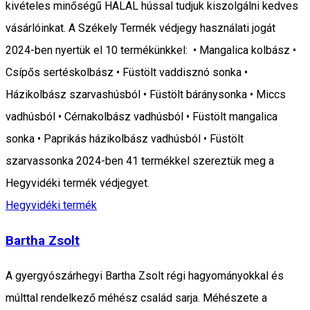
kivételes minőségű HALAL hússal tudjuk kiszolgálni kedves
vásárlóinkat. A Székely Termék védjegy használati jogát
2024-ben nyertük el 10 termékünkkel: • Mangalica kolbász •
Csípős sertéskolbász • Füstölt vaddisznó sonka •
Házikolbász szarvashúsból • Füstölt báránysonka • Miccs
vadhúsból • Cérnakolbász vadhúsból • Füstölt mangalica
sonka • Paprikás házikolbász vadhúsból • Füstölt
szarvassonka 2024-ben 41 termékkel szereztük meg a
Hegyvidéki termék védjegyet.
Hegyvidéki termék
Bartha Zsolt
A gyergyószárhegyi Bartha Zsolt régi hagyományokkal és
múlttal rendelkező méhész család sarja. Méhészete a