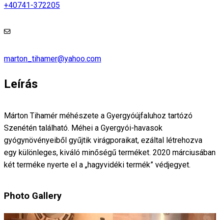
+40741-372205
marton_tihamer@yahoo.com
Leírás
Márton Tihamér méhészete a Gyergyóújfaluhoz tartózó
Szenétén található. Méhei a Gyergyói-havasok
gyógynövényeiből gyűjtik virágporaikat, ezáltal létrehozva
egy különleges, kiváló minőségű terméket. 2020 márciusában
két terméke nyerte el a „hagyvidéki termék” védjegyet.
Photo Gallery