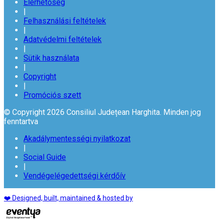
Elérhetőség
|
Felhasználási feltételek
|
Adatvédelmi feltételek
|
Sütik használata
|
Copyright
|
Promóciós szett
© Copyright 2026 Consiliul Județean Harghita. Minden jog
fenntartva
Akadálymentességi nyilatkozat
|
Social Guide
|
Vendégelégedettségi kérdőív
❤️ Designed, built, maintained & hosted by