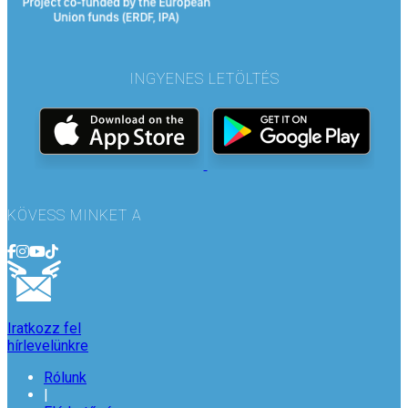
INGYENES LETÖLTÉS
KÖVESS MINKET A
Iratkozz fel
hírlevelünkre
Rólunk
|