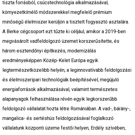
tiszta forrásból, csúcstechnológia alkalmazásával,
környezetkímélő módszerekkel megfelelő prémium
minőségű élelmiszer kerüljön a tisztelt fogyasztó asztalára.
A Berke cégcsoport ezt tűzte ki céljául, amikor a 2019-ben
megvásárolt vadfeldolgozó üzemet korszerűsítette, és
három esztendőnyi építkezés, modernizálás
eredményeképpen Közép-Kelet Európa egyik
legtermészetközelibb helyén, a leginnovatívabb feldolgozási
és élelmiszeripari technológiák beépítésével, megújuló
energiaforrások alkalmazásával, valamint természetes
alapanyagok felhasználása révén egyik legkorszerűbb
feldolgozó vállalatát hozta létre Romániában. A vad-, bárány-,
mangalica- és sertéshús feldolgozásával foglalkozó
vállalatunk központi üzeme festői helyen, Erdély szívében,