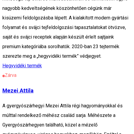
nagyobb kedveltségének köszönhetően cégünk már
kisüzemi feldolgozásba lépett. A kialakított modern gyártási
folyamat és svájci tejfeldolgozási tapasztalatokat ötvözve,
saját és svájci receptek alapján készült érlelt sajtjaink
premium kategóriába sorolhatók. 2020-ban 23 tejtermék
szerezte meg a „hegyvidéki termék” védjegyet.
Hegyvidéki termék
Zárva
Mezei Attila
A gyergyószárhegyi Mezei Attila régi hagyományokkal és
múlttal rendelkező méhész család sarja. Méhészete a
Gyergyószárhegyen található, közel a mézelő