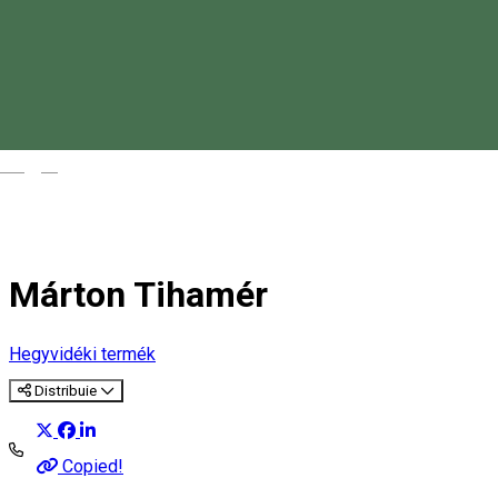
Magyar
Márton Tihamér
Hegyvidéki termék
Distribuie
Copied!