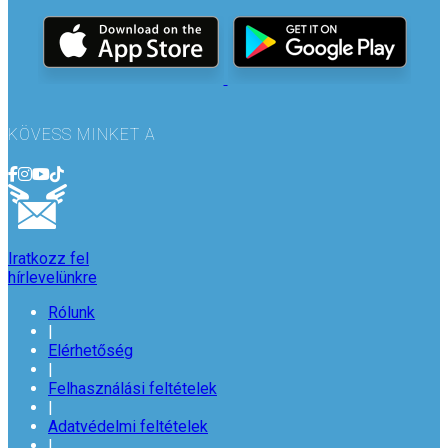
KÖVESS MINKET A
Iratkozz fel
hírlevelünkre
Rólunk
|
Elérhetőség
|
Felhasználási feltételek
|
Adatvédelmi feltételek
|