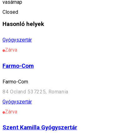
vasárnap
Szentegyháza
Closed
Hasonló helyek
Gyógyszertár
Zárva
Farmo-Com
Farmo-Com
84 Ocland 537225, Romania
Gyógyszertár
Zárva
Szent Kamilla Gyógyszertár