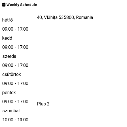
Weekly Schedule
Strada Republicii 40, Vlăhița 535800, Romania
hétfő
09:00
-
17:00
kedd
Keresd térképen
09:00
-
17:00
szerda
09:00
-
17:00
0743949658
csütörtök
09:00
-
17:00
Leírás
péntek
09:00
-
17:00
Farmacia Kamilla Plus 2
szombat
10:00
-
13:00
Település