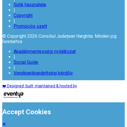
Sütik használata
|
Copyright
|
Promóciós szett
© Copyright 2026 Consiliul Județean Harghita. Minden jog
fenntartva
Akadálymentességi nyilatkozat
|
Social Guide
|
Vendégelégedettségi kérdőív
❤️ Designed, built, maintained & hosted by
Accept Cookies