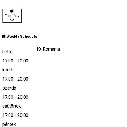
Esemény
Weekly Schedule
Nr.33, Ulieș 537340, Romania
hétfő
17:00
-
20:00
kedd
Keresd térképen
17:00
-
20:00
szerda
17:00
-
20:00
0266-708472
csütörtök
17:00
-
20:00
Leírás
péntek