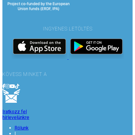
INGYENES LETÖLTÉS
KÖVESS MINKET A
Iratkozz fel
hírlevelünkre
Rólunk
|