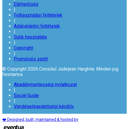
Elérhetőség
|
Felhasználási feltételek
|
Adatvédelmi feltételek
|
Sütik használata
|
Copyright
|
Promóciós szett
© Copyright 2026 Consiliul Județean Harghita. Minden jog
fenntartva
Akadálymentességi nyilatkozat
|
Social Guide
|
Vendégelégedettségi kérdőív
❤️ Designed, built, maintained & hosted by