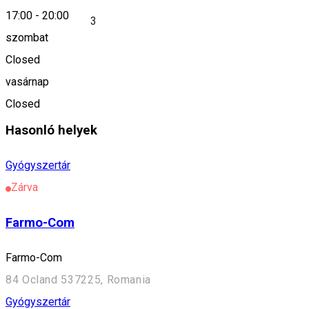
17:00
-
20:00
Farmacia Medina 3
szombat
Closed
Település
vasárnap
Kányád
Closed
Hasonló helyek
Gyógyszertár
Zárva
Farmo-Com
Farmo-Com
84 Ocland 537225, Romania
Gyógyszertár