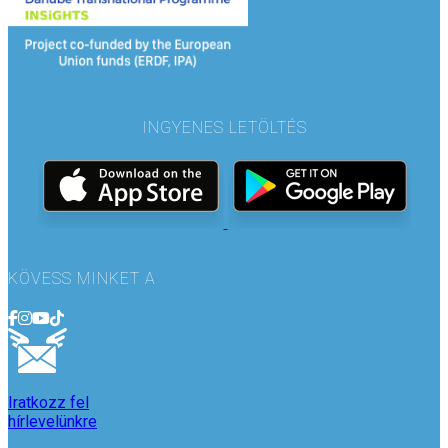
INGYENES LETÖLTÉS
KÖVESS MINKET A
Iratkozz fel
hírlevelünkre