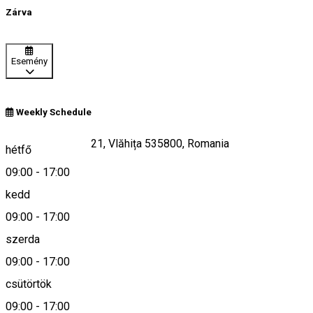
Zárva
Esemény
Weekly Schedule
Strada Republicii 21, Vlăhița 535800, Romania
hétfő
09:00
-
17:00
kedd
Keresd térképen
09:00
-
17:00
szerda
09:00
-
17:00
0266246285
csütörtök
09:00
-
17:00
Leírás