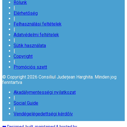
Rólunk
|
Elérhetőség
|
Felhasználási feltételek
|
Adatvédelmi feltételek
|
Sütik használata
|
Copyright
|
Promóciós szett
© Copyright 2026 Consiliul Județean Harghita. Minden jog
fenntartva
Akadálymentességi nyilatkozat
|
Social Guide
|
Vendégelégedettségi kérdőív
❤️ Designed, built, maintained & hosted by