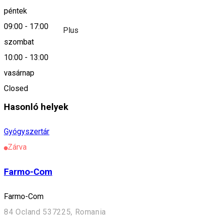
péntek
09:00
-
17:00
Farmacia Kamilla Plus
szombat
10:00
-
13:00
Település
vasárnap
Szentegyháza
Closed
Hasonló helyek
Gyógyszertár
Zárva
Farmo-Com
Farmo-Com
84 Ocland 537225, Romania