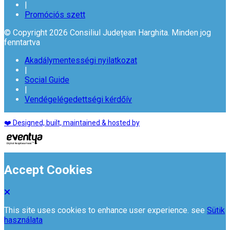
|
Promóciós szett
© Copyright 2026 Consiliul Județean Harghita. Minden jog
fenntartva
Akadálymentességi nyilatkozat
|
Social Guide
|
Vendégelégedettségi kérdőív
❤️ Designed, built, maintained & hosted by
Accept Cookies
This site uses cookies to enhance user experience. see
Sütik
használata