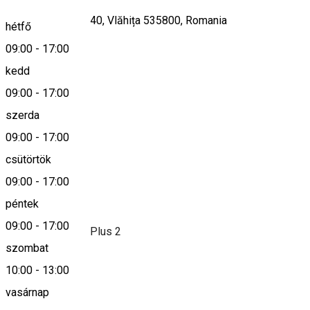
Strada Republicii 40, Vlăhița 535800, Romania
hétfő
09:00
-
17:00
kedd
Keresd térképen
09:00
-
17:00
szerda
09:00
-
17:00
0743949658
csütörtök
09:00
-
17:00
Leírás
péntek
09:00
-
17:00
Farmacia Kamilla Plus 2
szombat
10:00
-
13:00
Település
vasárnap
Szentegyháza