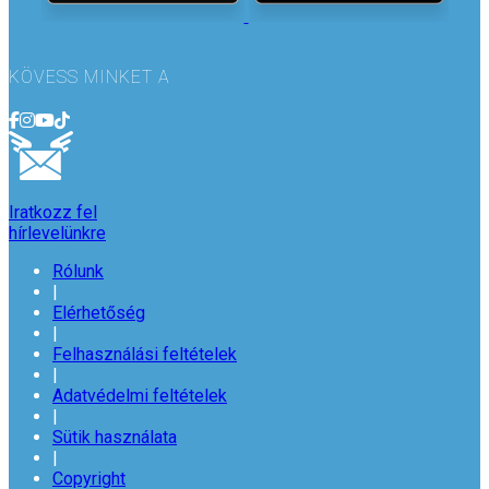
KÖVESS MINKET A
Iratkozz fel
hírlevelünkre
Rólunk
|
Elérhetőség
|
Felhasználási feltételek
|
Adatvédelmi feltételek
|
Sütik használata
|
Copyright