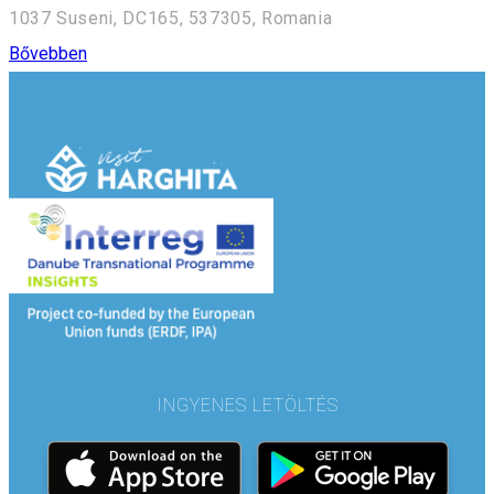
1037 Suseni, DC165, 537305, Romania
Bővebben
INGYENES LETÖLTÉS