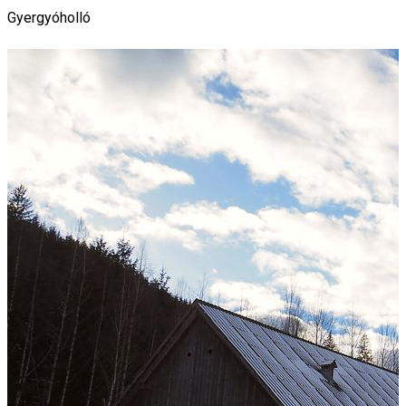
Gyergyóholló