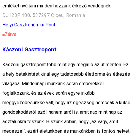
emléket nyújtani minden hozzánk érkező vendégnek.
DJ123F 480, 537297 Ciceu, Romania
Helyi Gasztronómiai Pont
Zárva
Kászoni Gasztropont
Kászoni gasztropont több mint egy megalló az út mentén. Ez
a hely betekintést kínál egy tudatosabb életforma és étkezés
világába. Mindennapi munkánk során emberekkel
foglalkozunk, és az évek során egyre inkább
meggyőződésünkké vált, hogy az egészség nemcsak a külső
gondoskodásról szól, hanem arról is, amit nap mint nap az
asztalunkra teszünk. Hiszünk abban, hogy „az vagy, amit
megeszel”, ezért életünkben és munkánkban is fontos helyet