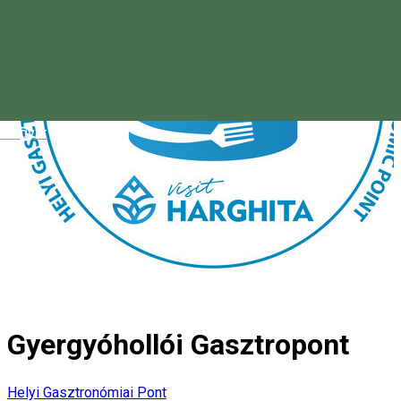
Magyar
Gyergyóhollói Gasztropont
Helyi Gasztronómiai Pont