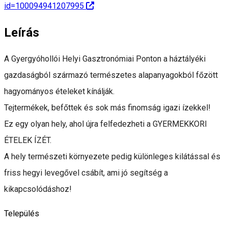
id=100094941207995
Leírás
A Gyergyóhollói Helyi Gasztronómiai Ponton a háztályéki
gazdaságból származó természetes alapanyagokból főzött
hagyományos ételeket kínálják.
Tejtermékek, befőttek és sok más finomság igazi ízekkel!
Ez egy olyan hely, ahol újra felfedezheti a GYERMEKKORI
ÉTELEK ÍZÉT.
A hely természeti környezete pedig különleges kilátással és
friss hegyi levegővel csábít, ami jó segítség a
kikapcsolódáshoz!
Település