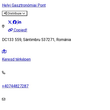
Helyi Gasztronómiai Pont
Distribuie
Copied!
DC133 559, Sântimbru 537271, Románia
Keresd térképen
+40744827287