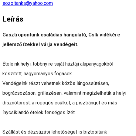
sozoltanka@yahoo.com
Leírás
Gasztropontunk családias hangulatú, Csík vidékére
jellemző ízekkel várja vendégeit.
Ételeink helyi, többnyire saját háztáji alapanyagokból
készített, hagyományos fogások.
Vendégeink részt vehetnek közös lángossütésen,
bográcsozáson, grillezésen, valamint megízlelhetik a helyi
disznótorost, a ropogós csülköt, a pisztrángot és más
ínycsiklandó ételek fenséges ízét.
Szállást és dézsázási lehetőséget is biztosítunk