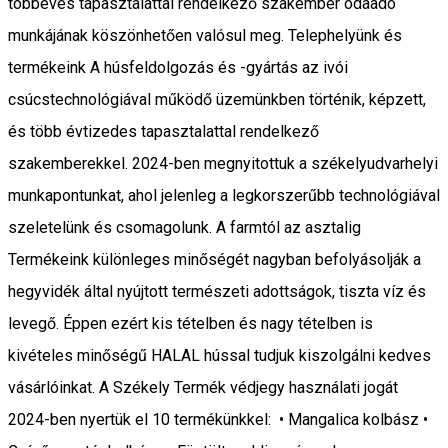
többéves tapasztalattal rendelkező szakember odaadó
munkájának köszönhetően valósul meg. Telephelyünk és
termékeink A húsfeldolgozás és -gyártás az ivói
csúcstechnológiával működő üzemünkben történik, képzett,
és több évtizedes tapasztalattal rendelkező
szakemberekkel. 2024-ben megnyitottuk a székelyudvarhelyi
munkapontunkat, ahol jelenleg a legkorszerűbb technológiával
szeletelünk és csomagolunk. A farmtól az asztalig
Termékeink különleges minőségét nagyban befolyásolják a
hegyvidék által nyújtott természeti adottságok, tiszta víz és
levegő. Éppen ezért kis tételben és nagy tételben is
kivételes minőségű HALAL hússal tudjuk kiszolgálni kedves
vásárlóinkat. A Székely Termék védjegy használati jogát
2024-ben nyertük el 10 termékünkkel: • Mangalica kolbász •