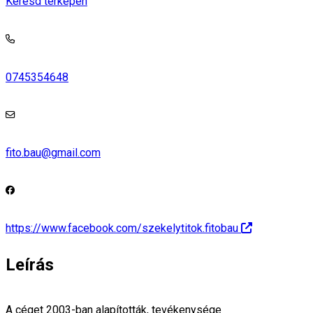
Keresd térképen
0745354648
fito.bau@gmail.com
https://www.facebook.com/szekelytitok.fitobau
Leírás
A céget 2003-ban alapították, tevékenysége