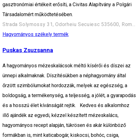
gasztronómiai értékeit erősíti, a Civitas Alapítvány a Polgári
Társadalomért működtetésében.
Strada Solymossy 31, Odorheiu Secuiesc 535600, Románia
Hagyományos székely termék
Puskas Zsuzsanna
A hagyományos mézeskalácsok méltó kísérői és díszei az
ünnepi alkalmaknak. Díszítésükben a néphagyomány által
őrzött szimbólumokat hordozzák, melyek az egészség, a
boldogság, a termékenység, a teljesség, a jólét, a gyarapodás
és a hosszú élet kívánságát rejtik. Kedves és alkalomhoz
illő ajándék az egyedi, kézzel készített mézeskalács,
hagyományos recept alapján, tükrösen és akár különböző
formákban is, mint katicabogár, kiskocsi, bohóc, csiga,