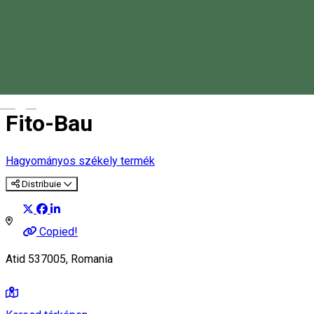
Magyar
Fito-Bau
Hagyományos székely termék
Distribuie
Copied!
Atid 537005, Romania