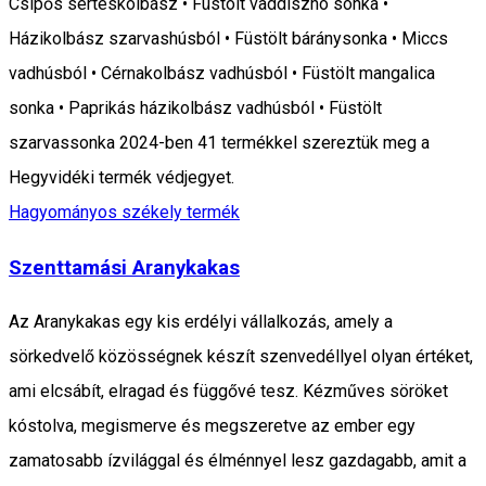
Csípős sertéskolbász • Füstölt vaddisznó sonka •
Házikolbász szarvashúsból • Füstölt báránysonka • Miccs
vadhúsból • Cérnakolbász vadhúsból • Füstölt mangalica
sonka • Paprikás házikolbász vadhúsból • Füstölt
szarvassonka 2024-ben 41 termékkel szereztük meg a
Hegyvidéki termék védjegyet.
Hagyományos székely termék
Szenttamási Aranykakas
Az Aranykakas egy kis erdélyi vállalkozás, amely a
sörkedvelő közösségnek készít szenvedéllyel olyan értéket,
ami elcsábít, elragad és függővé tesz. Kézműves söröket
kóstolva, megismerve és megszeretve az ember egy
zamatosabb ízvilággal és élménnyel lesz gazdagabb, amit a