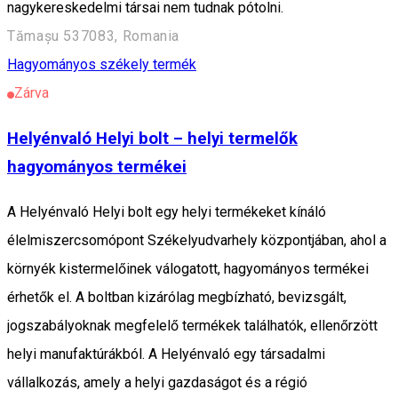
nagykereskedelmi társai nem tudnak pótolni.
Tămașu 537083, Romania
Hagyományos székely termék
Zárva
Helyénvaló Helyi bolt – helyi termelők
hagyományos termékei
A Helyénvaló Helyi bolt egy helyi termékeket kínáló
élelmiszercsomópont Székelyudvarhely központjában, ahol a
környék kistermelőinek válogatott, hagyományos termékei
érhetők el. A boltban kizárólag megbízható, bevizsgált,
jogszabályoknak megfelelő termékek találhatók, ellenőrzött
helyi manufaktúrákból. A Helyénvaló egy társadalmi
vállalkozás, amely a helyi gazdaságot és a régió