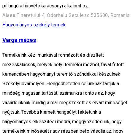
pillangó a húsvéti/karácsonyi alkalomhoz.
Aleea Tineretului 4, Odorheiu Secuiesc 535600, Romania
Hagyományos székely termék
Varga mézes
Termékeink kézi munkával formázott és díszített
mézeskalácsok, melyek helyi termelői mézből, fával fűtött
kemencében hagyományt teremtő szándékkal készülnek
Székelyudvarhelyen. Elengedhetetlen célunknak tartjuk a
minőség magasan tartását, számunkra fontos az, hogy
vásárlóinknak mindig a már megszokott és elvárt minőséget
nyújtsuk. Továbbá kiemelt hangsúlyt fektetünk a
hagyományos elkészítési módra, meggyőződésünk, hogy
termékeink minőségét nagy részben befolyásolja az, hogy