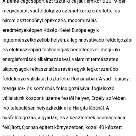
A Berke cégcsoport ezt tűzte ki céljául, amikor a 2019-ben
megvásárolt vadfeldolgozó üzemet korszerűsítette, és
három esztendőnyi építkezés, modernizálás
eredményeképpen Közép-Kelet Európa egyik
legtermészetközelibb helyén, a leginnovatívabb feldolgozási
és élelmiszeripari technológiák beépítésével, megújuló
energiaforrások alkalmazásával, valamint természetes
alapanyagok felhasználása révén egyik legkorszerűbb
feldolgozó vállalatát hozta létre Romániában. A vad-, bárány-,
mangalica- és sertéshús feldolgozásával foglalkozó
vállalatunk központi üzeme festői helyen, Erdély szívében,
Ivó településen helyezkedik el a Hargita lábánál. A
húsfeldolgozás, a gyártás, és a késztermék csomagolása
felújított, újonnan épített környezetben, közel 40 képzett,