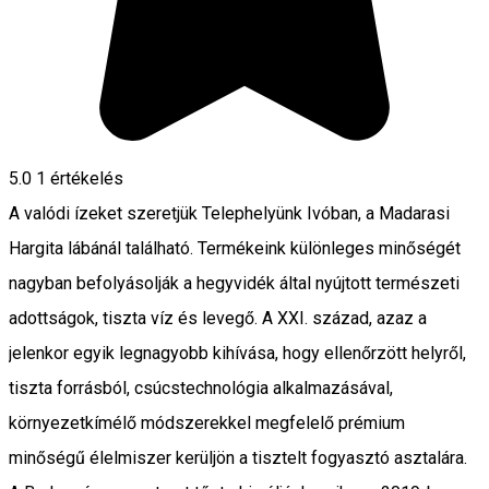
5.0
1 értékelés
A valódi ízeket szeretjük Telephelyünk Ivóban, a Madarasi
Hargita lábánál található. Termékeink különleges minőségét
nagyban befolyásolják a hegyvidék által nyújtott természeti
adottságok, tiszta víz és levegő. A XXI. század, azaz a
jelenkor egyik legnagyobb kihívása, hogy ellenőrzött helyről,
tiszta forrásból, csúcstechnológia alkalmazásával,
környezetkímélő módszerekkel megfelelő prémium
minőségű élelmiszer kerüljön a tisztelt fogyasztó asztalára.