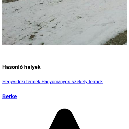
Hasonló helyek
Hegyvidéki termék
Hagyományos székely termék
Berke