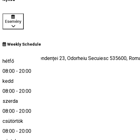
Esemény
Weekly Schedule
Bulevardul Independenței 23, Odorheiu Secuiesc 535600, Rom
hétfő
08:00
-
20:00
kedd
Keresd térképen
08:00
-
20:00
szerda
08:00
-
20:00
0266-210099
csütörtök
08:00
-
20:00
Leírás