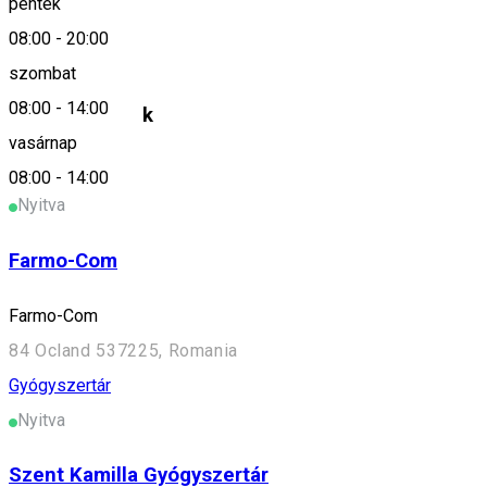
péntek
08:00
-
20:00
Farmacia Réka
szombat
08:00
-
14:00
Hasonló helyek
vasárnap
Gyógyszertár
08:00
-
14:00
Nyitva
Farmo-Com
Farmo-Com
84 Ocland 537225, Romania
Gyógyszertár
Nyitva
Szent Kamilla Gyógyszertár