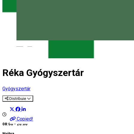
Magyar
Réka Gyógyszertár
Gyógyszertár
Distribuie
Copied!
08:00 - 20:00
Nyitva