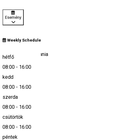
Esemény
Weekly Schedule
Mărtiniș 82, Romania
hétfő
08:00
-
16:00
kedd
Keresd térképen
08:00
-
16:00
szerda
08:00
-
16:00
0266-223079
csütörtök
08:00
-
16:00
Leírás
péntek