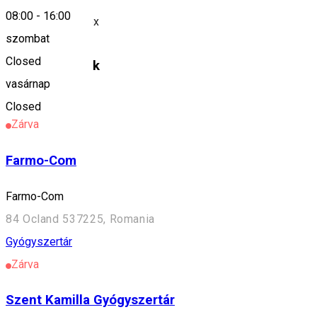
08:00
-
16:00
Farmacia Farmatox
szombat
Closed
Hasonló helyek
vasárnap
Gyógyszertár
Closed
Zárva
Farmo-Com
Farmo-Com
84 Ocland 537225, Romania
Gyógyszertár
Zárva
Szent Kamilla Gyógyszertár