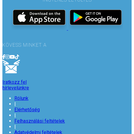
KÖVESS MINKET A
Iratkozz fel
hírlevelünkre
Rólunk
|
Elérhetőség
|
Felhasználási feltételek
|
Adatvédelmi feltételek