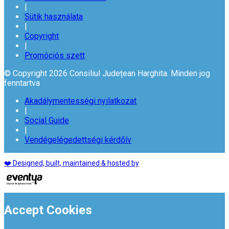
|
Sütik használata
|
Copyright
|
Promóciós szett
© Copyright 2026 Consiliul Județean Harghita. Minden jog
fenntartva
Akadálymentességi nyilatkozat
|
Social Guide
|
Vendégelégedettségi kérdőív
❤️ Designed, built, maintained & hosted by
Accept Cookies