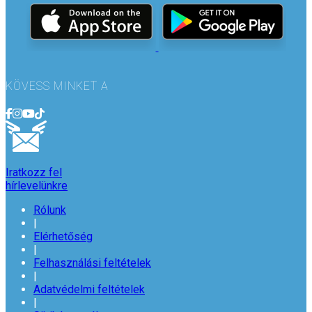
KÖVESS MINKET A
Iratkozz fel
hírlevelünkre
Rólunk
|
Elérhetőség
|
Felhasználási feltételek
|
Adatvédelmi feltételek
|