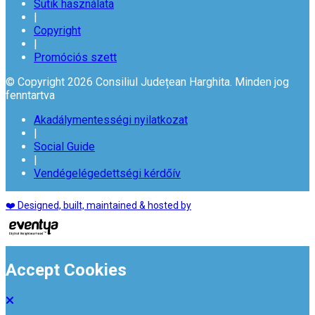
Sütik használata
|
Copyright
|
Promóciós szett
© Copyright 2026 Consiliul Județean Harghita. Minden jog
fenntartva
Akadálymentességi nyilatkozat
|
Social Guide
|
Vendégelégedettségi kérdőív
❤️ Designed, built, maintained & hosted by
Accept Cookies