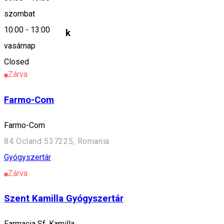
Farmacia Boróka
szombat
10:00
-
13:00
Hasonló helyek
vasárnap
Gyógyszertár
Closed
Zárva
Farmo-Com
Farmo-Com
84 Ocland 537225, Romania
Gyógyszertár
Zárva
Szent Kamilla Gyógyszertár
Farmacia Sf. Kamilla