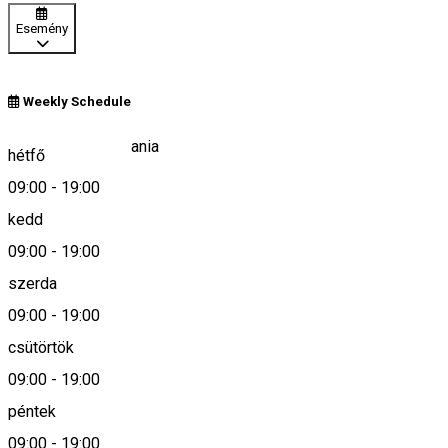
Esemény
Weekly Schedule
Danesti 8/A, Romania
hétfő
09:00
-
19:00
kedd
Keresd térképen
09:00
-
19:00
szerda
09:00
-
19:00
0266-327140
csütörtök
09:00
-
19:00
Leírás
péntek
09:00
-
19:00