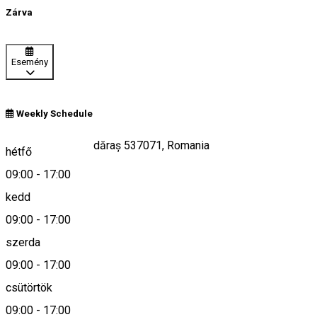
Zárva
Esemény
Weekly Schedule
Horvátok 188, Mădăraș 537071, Romania
hétfő
09:00
-
17:00
kedd
Keresd térképen
09:00
-
17:00
szerda
09:00
-
17:00
0266-335883
csütörtök
09:00
-
17:00
Leírás