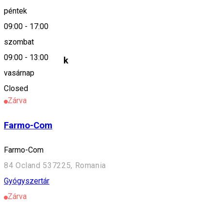
péntek
09:00
-
17:00
Farmacia Biovital
szombat
09:00
-
13:00
Hasonló helyek
vasárnap
Gyógyszertár
Closed
Zárva
Farmo-Com
Farmo-Com
84 Ocland 537225, Romania
Gyógyszertár
Zárva