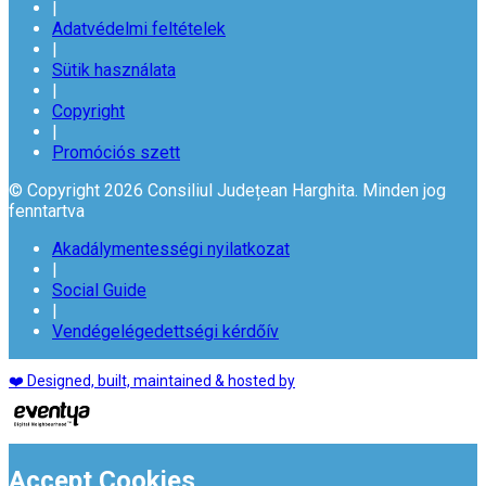
|
Adatvédelmi feltételek
|
Sütik használata
|
Copyright
|
Promóciós szett
© Copyright 2026 Consiliul Județean Harghita. Minden jog
fenntartva
Akadálymentességi nyilatkozat
|
Social Guide
|
Vendégelégedettségi kérdőív
❤️ Designed, built, maintained & hosted by
Accept Cookies