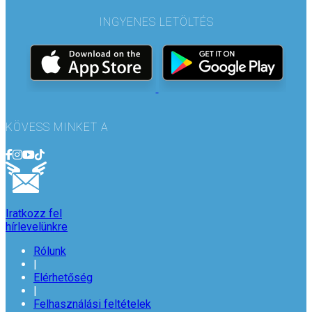
INGYENES LETÖLTÉS
KÖVESS MINKET A
Iratkozz fel
hírlevelünkre
Rólunk
|
Elérhetőség
|
Felhasználási feltételek