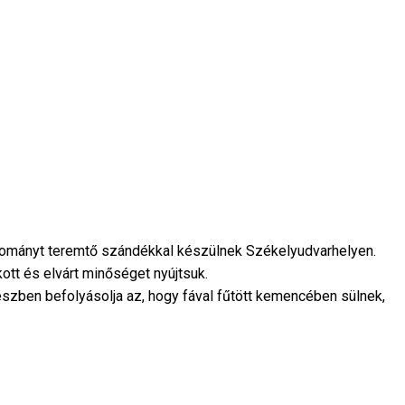
gyományt teremtő szándékkal készülnek Székelyudvarhelyen.
tt és elvárt minőséget nyújtsuk.
zben befolyásolja az, hogy fával fűtött kemencében sülnek,