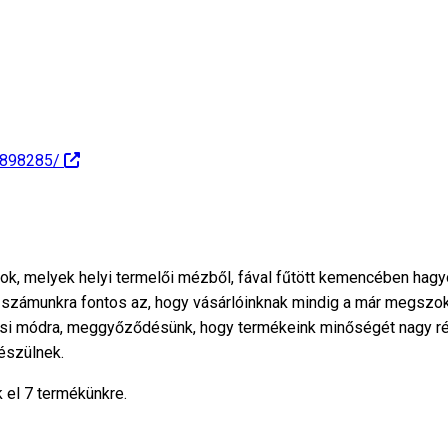
6898285/
ok, melyek helyi termelői mézből, fával fűtött kemencében ha
 számunkra fontos az, hogy vásárlóinknak mindig a már megszoko
si módra, meggyőződésünk, hogy termékeink minőségét nagy rés
észülnek.
 el 7 termékünkre.