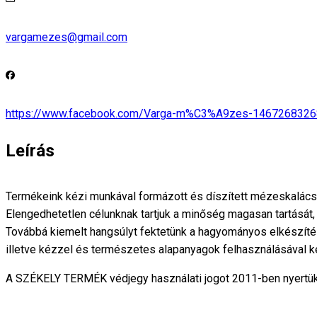
vargamezes@gmail.com
https://www.facebook.com/Varga-m%C3%A9zes-146726832
Leírás
Termékeink kézi munkával formázott és díszített mézeskalács
Elengedhetetlen célunknak tartjuk a minőség magasan tartását,
Továbbá kiemelt hangsúlyt fektetünk a hagyományos elkészíté
illetve kézzel és természetes alapanyagok felhasználásával k
A SZÉKELY TERMÉK védjegy használati jogot 2011-ben nyertük