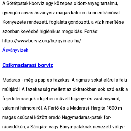
A Sötétpataki-borvíz egy közepes oldott-anyag tartalmú,
gyengén savas ásványvíz magas kalcium koncentrációval.
Környezete rendezett, foglalata gondozott, a víz kimerítése
azonban kevésbé higiénikus megoldás. Forrás:
https://www.borviz.org/hu/gyimes-hu/
Ásványvizek
Csíkmadarasi borvíz
Madaras - még a pap es fazakas. A rigmus sokat elárul a falu
múltjáról. A fazekasság mellett az okiratokban sok szó esik a
fejedelemségek idejében művelt higany- és vasbányá­iról,
valamint hámorairól. A Fertő és a Madarasi-Hargita 1800 m
magas csúcsai között eredő Nagymadaras-patak for­
rásvidékén, a Sárigás- vagy Bánya-pataknak nevezett völgy­