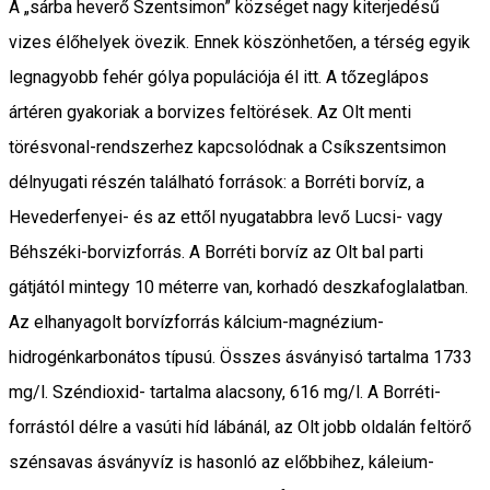
A „sárba heverő Szentsimon” községet nagy kiterjedésű
vizes élőhelyek övezik. En­nek köszönhetően, a térség egyik
legnagyobb fehér gólya populációja él itt. A tőzeglápos
ártéren gyakoriak a borvizes feltörések. Az Olt menti
törésvonal-rendszerhez kap­csolódnak a Csíkszentsimon
délnyugati részén található források: a Borréti borvíz, a
Hevederfenyei- és az ettől nyugatabbra levő Lucsi- vagy
Béhszéki-borvizforrás. A Bor­réti borvíz az Olt bal parti
gátjától mintegy 10 méterre van, korhadó deszkafoglalatban.
Az elhanyagolt borvízforrás kálcium-magnézium-
hidrogénkarbonátos típusú. Összes ásványisó tartalma 1733
mg/l. Széndioxid- tartalma alacsony, 616 mg/l. A Borréti-
forrástól délre a vasúti híd lábánál, az Olt jobb oldalán feltörő
szénsavas ásványvíz is ha­sonló az előbbihez, káleium-