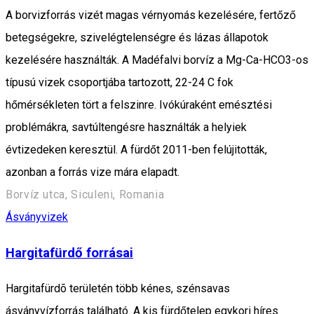
A borvizforrás vizét magas vérnyomás kezelésére, fertőző
betegségekre, szivelégtelenségre és lázas állapotok
kezelésére használták. A Madéfalvi borvíz a Mg-Ca-HCO3-os
típusú vizek csoportjába tartozott, 22-24 C fok
hőmérsékleten tört a felszinre. Ivókúraként emésztési
problémákra, savtúltengésre használták a helyiek
évtizedeken keresztül. A fürdőt 2011-ben felújitották,
azonban a forrás vize mára elapadt.
Borvíz utca, Siculeni, Romania
Ásványvizek
Hargitafürdő forrásai
Hargitafürdõ területén több kénes, szénsavas
ásványvízforrás található. A kis fürdőtelep egykori híres