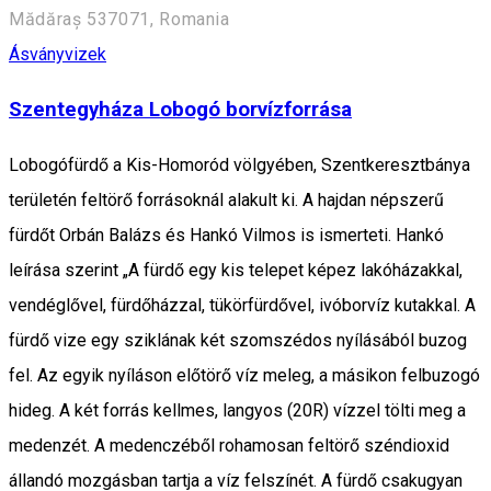
Mădăraș 537071, Romania
Ásványvizek
Szentegyháza Lobogó borvízforrása
Lobogófürdő a Kis-Homoród völgyében, Szentkeresztbánya
területén feltörő forrásoknál alakult ki. A hajdan népszerű
fürdőt Orbán Balázs és Hankó Vilmos is ismerteti. Hankó
leírása szerint „A fürdő egy kis telepet képez lakóházakkal,
vendéglővel, fürdőházzal, tükörfürdővel, ivóborvíz kutakkal. A
fürdő vize egy sziklának két szomszédos nyílásából buzog
fel. Az egyik nyíláson előtörő víz meleg, a másikon felbuzogó
hideg. A két forrás kellmes, langyos (20R) vízzel tölti meg a
medenzét. A medenczéből rohamosan feltörő széndioxid
állandó mozgásban tartja a víz felszínét. A fürdő csakugyan