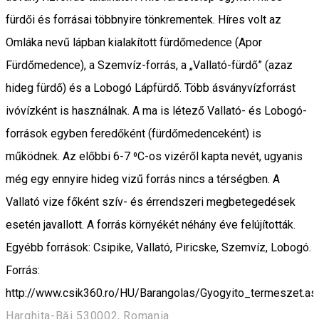
fürdői és forrásai többnyire tönkrementek. Híres volt az
Omláka nevű lápban kialakított fürdőmedence (Apor
Fürdőmedence), a Szemvíz-forrás, a „Vallató-fürdő” (azaz
hideg fürdő) és a Lobogó Lápfürdő. Több ásványvízforrást
ivóvízként is használnak. A ma is létező Vallató- és Lobogó-
források egyben feredőként (fürdőmedenceként) is
működnek. Az előbbi 6-7 ⁰C-os vizéről kapta nevét, ugyanis
még egy ennyire hideg vizű forrás nincs a térségben. A
Vallató vize főként szív- és érrendszeri megbetegedések
esetén javallott. A forrás környékét néhány éve felújították.
Egyébb források: Csipike, Vallató, Piricske, Szemvíz, Lobogó.
Forrás:
http://www.csik360.ro/HU/Barangolas/Gyogyito_termeszet.as
Harghita-Băi 530002, Romania