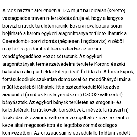
A "sós házzal" átellenben a 13A műút bal oldalán (keletre)
vastagpados travertin-lerakódás árulja el, hogy a langyos
borvízforrások területén járunk. Egyórai gyalogtúra során
bejárható a három egykori aragonitbánya területe, ihatunk a
Cseredombi-borvízforrás (népiesen fingóborvíz) vizéből,
majd a Csiga-dombról leereszkedve az árcsói
vendégfogadóhoz vezet sétautunk. Az egykori
aragonitbányák természetvédelmi területe Korond északi
határában alig pár hektár kiterjedésű földdarab. A forráskúpok,
forrásüledékek szokatlan dombsorai és meddőhányói már a
műút közeléből láthatók. Itt a századfordulótól kezdve
aragonitot (rombos kristályrendszerű CaCO3-változatot)
bányásztak. Az egykori bányák területén az aragonit- és
kalcittelérek, forráskövek, borsókövek, mésztufa (travertin)-
lerakódások számos változata vizsgálható - igaz, az ember
keze által megcsonkított és legtöbbször másodlagos
környezetben. Az országosan is egyedülálló földtani védett