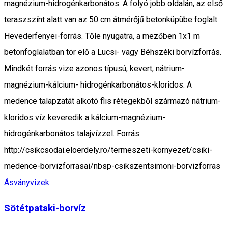
magnézium-hidrogénkarbonátos. A folyó jobb oldalán, az első
teraszszínt alatt van az 50 cm átmérőjű betonküpübe foglalt
Hevederfenyei-forrás. Tőle nyugatra, a mezőben 1x1 m
betonfoglalatban tör elő a Lucsi- vagy Béhszéki bor­vízforrás.
Mindkét forrás vize azonos típusú, kevert, nátrium-
magnézium-kálcium- hidrogénkarbonátos-kloridos. A
medence talapzatát alkotó flis rétegekből származó nátrium-
kloridos víz keveredik a kálcium-magnézium-
hidrogénkarbonátos talajvízzel. Forrás:
http://csikcsodai.eloerdely.ro/termeszeti-kornyezet/csiki-
medence-borvizforrasai/nbsp-csikszentsimoni-borvizforras
Ásványvizek
Sötétpataki-borvíz