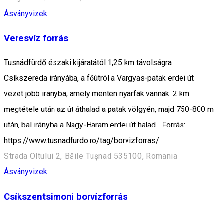
Ásványvizek
Veresvíz forrás
Tusnádfürdő északi kijáratától 1,25 km távolságra
Csíkszereda irányába, a főútról a Vargyas-patak erdei út
vezet jobb irányba, amely mentén nyárfák vannak. 2 km
megtétele után az út áthalad a patak völgyén, majd 750-800 m
után, bal irányba a Nagy-Haram erdei út halad... Forrás:
https://www.tusnadfurdo.ro/tag/borvizforras/
Strada Oltului 2, Băile Tușnad 535100, Romania
Ásványvizek
Csíkszentsimoni borvízforrás