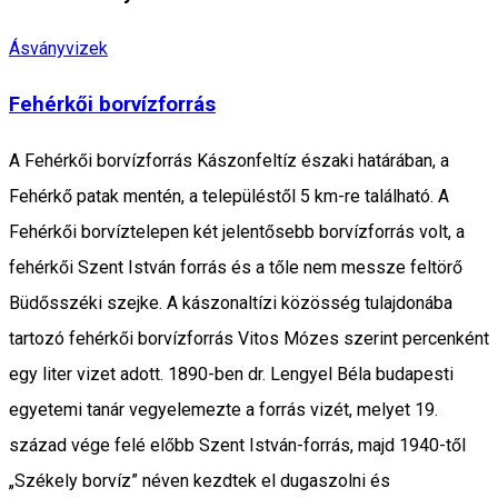
Ásványvizek
Fehérkői borvízforrás
A Fehérkői borvízforrás Kászonfeltíz északi határában, a
Fehérkő patak mentén, a településtől 5 km-re található. A
Fehérkői borvíztelepen két jelentősebb borvízforrás volt, a
fehérkői Szent István forrás és a tőle nem messze feltörő
Büdősszéki szejke. A kászonaltízi közösség tulajdonába
tartozó fehérkői borvízforrás Vitos Mózes szerint percenként
egy liter vizet adott. 1890-ben dr. Lengyel Béla budapesti
egyetemi tanár vegyelemezte a forrás vizét, melyet 19.
század vége felé előbb Szent István-forrás, majd 1940-től
„Székely borvíz” néven kezdtek el dugaszolni és