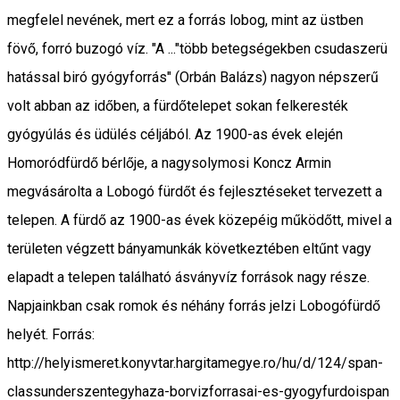
megfelel nevének, mert ez a forrás lobog, mint az üstben
fövő, forró buzogó víz. "A ..."több betegségekben csudaszerü
hatással biró gyógyforrás" (Orbán Balázs) nagyon népszerű
volt abban az időben, a fürdőtelepet sokan felkeresték
gyógyúlás és üdülés céljából. Az 1900-as évek elején
Homoródfürdő bérlője, a nagysolymosi Koncz Armin
megvásárolta a Lobogó fürdőt és fejlesztéseket tervezett a
telepen. A fürdő az 1900-as évek közepéig működőtt, mivel a
területen végzett bányamunkák következtében eltűnt vagy
elapadt a telepen található ásványvíz források nagy része.
Napjainkban csak romok és néhány forrás jelzi Lobogófürdő
helyét. Forrás:
http://helyismeret.konyvtar.hargitamegye.ro/hu/d/124/span-
classunderszentegyhaza-borvizforrasai-es-gyogyfurdoispan