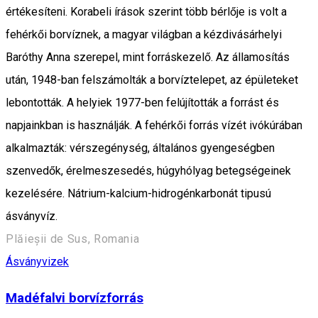
értékesíteni. Korabeli írások szerint több bérlője is volt a
fehérkői borvíznek, a magyar világban a kézdivásárhelyi
Baróthy Anna szerepel, mint forráskezelő. Az államosítás
után, 1948-ban felszámolták a borvíztelepet, az épületeket
lebontották. A helyiek 1977-ben felújították a forrást és
napjainkban is használják. A fehérkői forrás vízét ivókúrában
alkalmazták: vérszegénység, általános gyengeségben
szenvedők, érelmeszesedés, húgyhólyag betegségeinek
kezelésére. Nátrium-kalcium-hidrogénkarbonát tipusú
ásványvíz.
Plăieșii de Sus, Romania
Ásványvizek
Madéfalvi borvízforrás