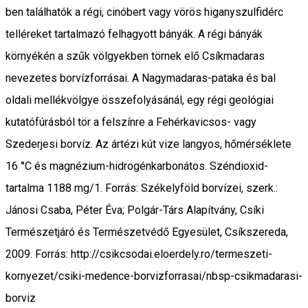
ben találhatók a régi, cinóbert vagy vörös higanyszulfidérc
telléreket tartalmazó felhagyott bányák. A régi bányák
környékén a szűk völgyekben törnek elő Csíkmadaras
nevezetes borvízforrásai. A Nagymadaras-pataka és bal
oldali mellékvölgye összefolyásánál, egy régi geológiai
kutatófúrásból tör a felszínre a Fehér­kavicsos- vagy
Szederjesi borvíz. Az ártézi kút vize langyos, hőmérséklete
16 °C és magnézium-hidrogénkarbonátos. Széndioxid-
tartalma 1188 mg/1. Forrás: Székelyföld borvízei, szerk.:
Jánosi Csaba, Péter Éva; Polgár-Társ Alapítvány, Csíki
Természetjáró és Természetvédő Egyesület, Csíkszereda,
2009. Forrás: http://csikcsodai.eloerdely.ro/termeszeti-
kornyezet/csiki-medence-borvizforrasai/nbsp-csikmadarasi-
borviz